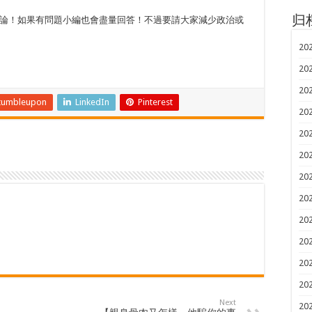
归
論！如果有問題小編也會盡量回答！不過要請大家減少政治或
20
20
20
tumbleupon
LinkedIn
Pinterest
20
20
20
20
20
20
20
20
20
Next
20