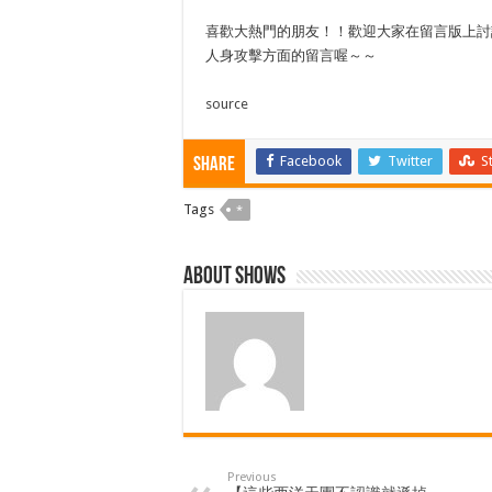
喜歡大熱門的朋友！！歡迎大家在留言版上討
人身攻擊方面的留言喔～～
source
Facebook
Twitter
S
Share
Tags
*
About shows
Previous