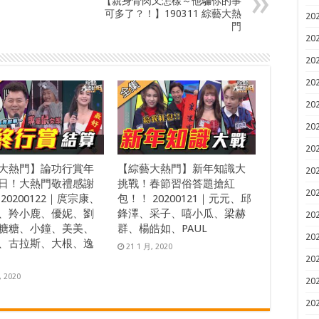
【親身骨肉又怎樣～他騙你的事
可多了？！】190311 綜藝大熱
20
門
20
20
20
20
20
20
大熱門】論功行賞年
【綜藝大熱門】新年知識大
20
日！大熱門敬禮感謝
挑戰！春節習俗答題搶紅
20
20200122｜庹宗康、
包！！ 20200121｜元元、邱
、羚小鹿、優妮、劉
鋒澤、采子、嘻小瓜、梁赫
20
糖糖、小鐘、美美、
群、楊皓如、PAUL
20
、古拉斯、大根、逸
21 1 月, 2020
20
, 2020
20
20