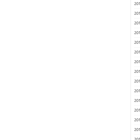
20
20
20
20
20
20
20
20
20
20
20
20
20
20
20