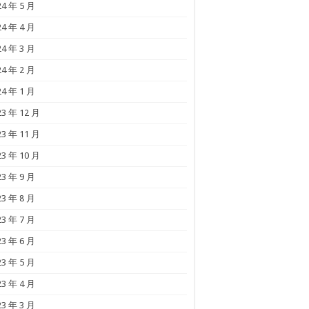
24 年 5 月
24 年 4 月
24 年 3 月
24 年 2 月
24 年 1 月
23 年 12 月
23 年 11 月
23 年 10 月
23 年 9 月
23 年 8 月
23 年 7 月
23 年 6 月
23 年 5 月
23 年 4 月
23 年 3 月