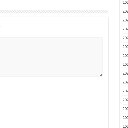
20
20
20
注
20
20
20
20
20
20
20
20
20
20
20
20