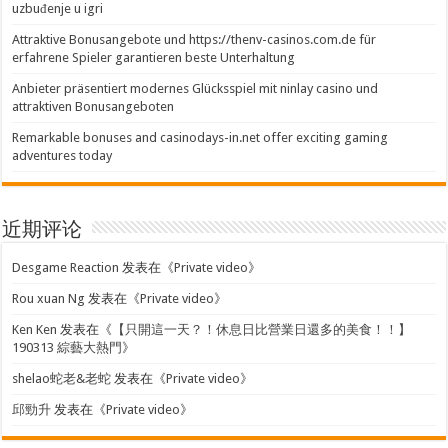
uzbuđenje u igri
Attraktive Bonusangebote und https://thenv-casinos.com.de für
erfahrene Spieler garantieren beste Unterhaltung
Anbieter präsentiert modernes Glücksspiel mit ninlay casino und
attraktiven Bonusangeboten
Remarkable bonuses and casinodays-in.net offer exciting gaming
adventures today
近期评论
Desgame Reaction
发表在《
Private video
》
Rou xuan Ng
发表在《
Private video
》
Ken Ken
发表在《
【只開這一天？！休息日比營業日還多的美食！！】
190313 綜藝大熱門
》
shelao蛇老&老蛇
发表在《
Private video
》
邱勁升
发表在《
Private video
》