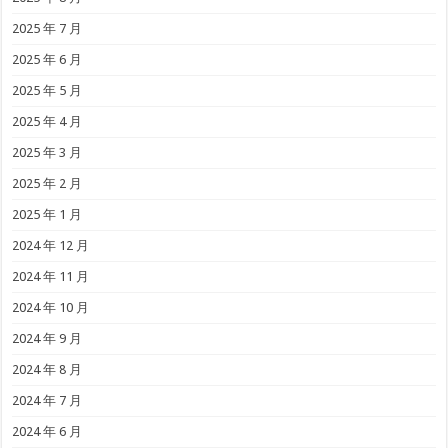
2025 年 7 月
2025 年 6 月
2025 年 5 月
2025 年 4 月
2025 年 3 月
2025 年 2 月
2025 年 1 月
2024 年 12 月
2024 年 11 月
2024 年 10 月
2024 年 9 月
2024 年 8 月
2024 年 7 月
2024 年 6 月