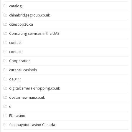
catalog
chinabridgegroup.co.uk
citiescop26.ca
Consulting services in the UAE
contact
contacts
Cooperation
curacau casinois
de0111
digitalcamera-shopping.co.uk
doctornewman.co.uk
e
EU casino
fast payotut casino Canada