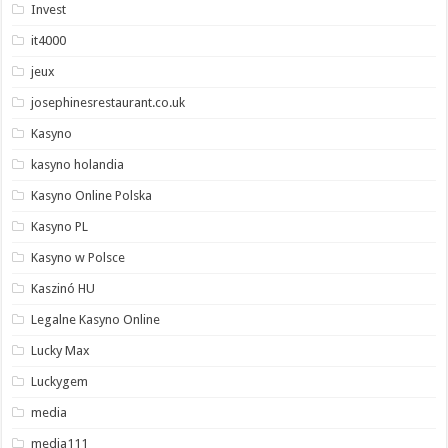
Invest
it4000
jeux
josephinesrestaurant.co.uk
Kasyno
kasyno holandia
Kasyno Online Polska
Kasyno PL
Kasyno w Polsce
Kaszinó HU
Legalne Kasyno Online
Lucky Max
Luckygem
media
media111