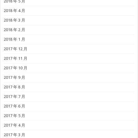
2018 年 5 月
2018 年 4 月
2018 年 3 月
2018 年 2 月
2018 年 1 月
2017 年 12 月
2017 年 11 月
2017 年 10 月
2017 年 9 月
2017 年 8 月
2017 年 7 月
2017 年 6 月
2017 年 5 月
2017 年 4 月
2017 年 3 月