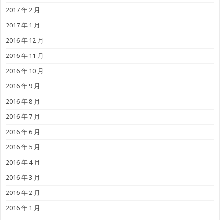
2017 年 2 月
2017 年 1 月
2016 年 12 月
2016 年 11 月
2016 年 10 月
2016 年 9 月
2016 年 8 月
2016 年 7 月
2016 年 6 月
2016 年 5 月
2016 年 4 月
2016 年 3 月
2016 年 2 月
2016 年 1 月