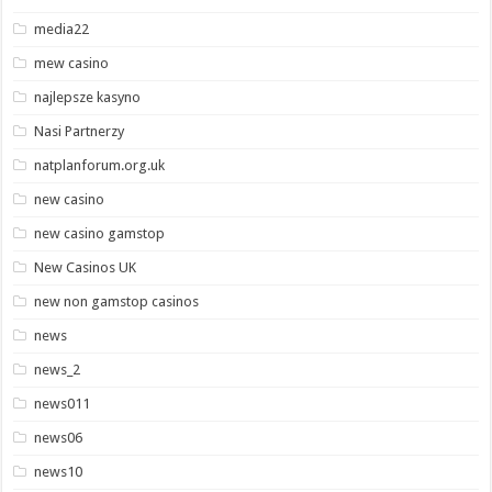
media22
mew casino
najlepsze kasyno
Nasi Partnerzy
natplanforum.org.uk
new casino
new casino gamstop
New Casinos UK
new non gamstop casinos
news
news_2
news011
news06
news10