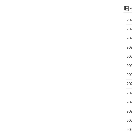
归
20
20
20
20
20
20
20
20
20
20
20
20
20