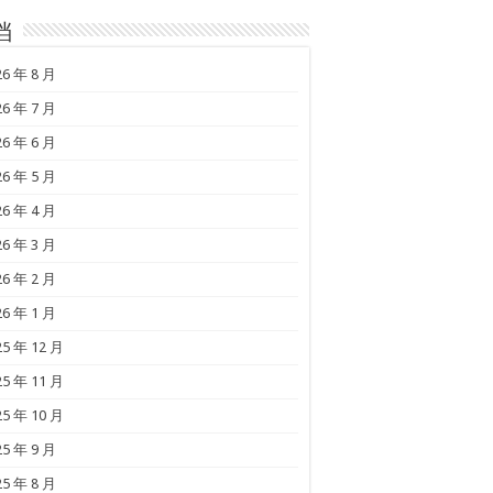
档
26 年 8 月
26 年 7 月
26 年 6 月
26 年 5 月
26 年 4 月
26 年 3 月
26 年 2 月
26 年 1 月
25 年 12 月
25 年 11 月
25 年 10 月
25 年 9 月
25 年 8 月