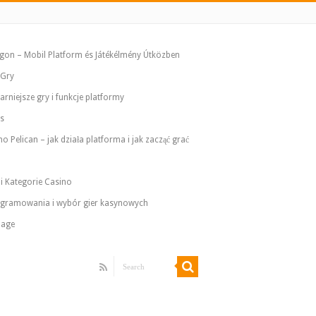
on – Mobil Platform és Játékélmény Útközben
 Gry
rniejsze gry i funkcje platformy
s
o Pelican – jak działa platforma i jak zacząć grać
i Kategorie Casino
ogramowania i wybór gier kasynowych
Page