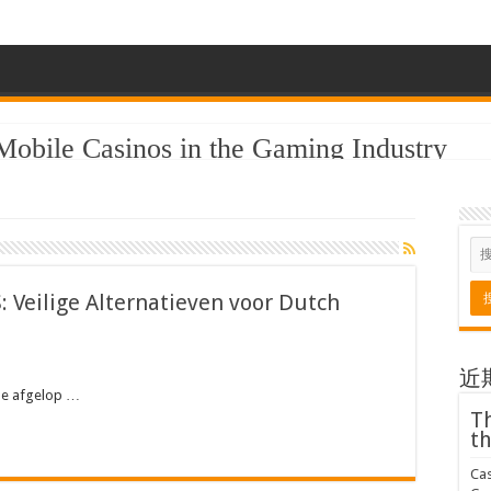
Mobile Casinos in the Gaming Industry
 Veilige Alternatieven voor Dutch
近
de afgelop …
Th
t
Cas