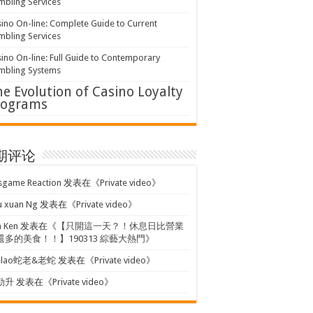
bling Services
ino On-line: Complete Guide to Current
bling Services
ino On-line: Full Guide to Contemporary
mbling Systems
e Evolution of Casino Loyalty
rograms
期评论
sgame Reaction
发表在《
Private video
》
u xuan Ng
发表在《
Private video
》
n Ken
发表在《
【只開這一天？！休息日比營業
還多的美食！！】190313 綜藝大熱門
》
elao蛇老&老蛇
发表在《
Private video
》
勁升
发表在《
Private video
》