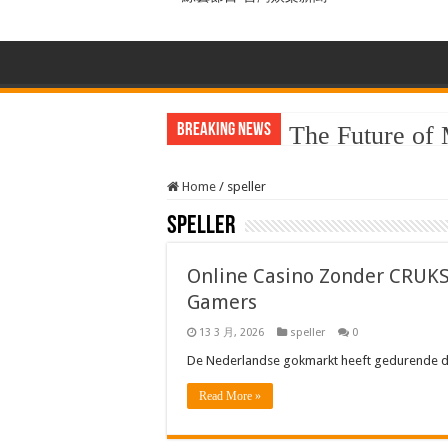
Breaking News
The Future of 
Home
/
speller
speller
Online Casino Zonder CRUKS:
Gamers
13 3 月, 2026
speller
0
De Nederlandse gokmarkt heeft gedurende 
Read More »