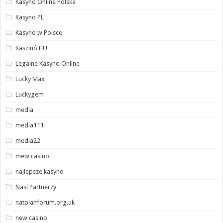
Kasyno Online Polska
Kasyno PL
Kasyno w Polsce
Kaszinó HU
Legalne Kasyno Online
Lucky Max
Luckygem
media
media111
media22
mew casino
najlepsze kasyno
Nasi Partnerzy
natplanforum.org.uk
new casino