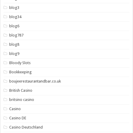
blog3
blog34
blog6
blog787
blog8
blog9
Bloody Slots
Bookkeeping
boujeerestaurantandbar.co.uk
British Casino
britsino casino
Casino
Casino DE
Casino Deutschland