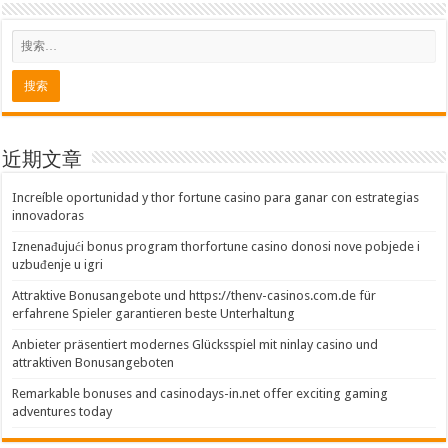
近期文章
Increíble oportunidad y thor fortune casino para ganar con estrategias
innovadoras
Iznenađujući bonus program thorfortune casino donosi nove pobjede i
uzbuđenje u igri
Attraktive Bonusangebote und https://thenv-casinos.com.de für
erfahrene Spieler garantieren beste Unterhaltung
Anbieter präsentiert modernes Glücksspiel mit ninlay casino und
attraktiven Bonusangeboten
Remarkable bonuses and casinodays-in.net offer exciting gaming
adventures today