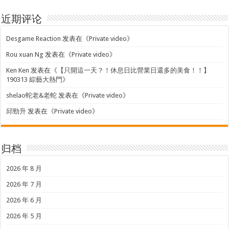
近期评论
Desgame Reaction
发表在《
Private video
》
Rou xuan Ng
发表在《
Private video
》
Ken Ken
发表在《
【只開這一天？！休息日比營業日還多的美食！！】
190313 綜藝大熱門
》
shelao蛇老&老蛇
发表在《
Private video
》
邱勁升
发表在《
Private video
》
归档
2026 年 8 月
2026 年 7 月
2026 年 6 月
2026 年 5 月