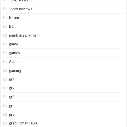
Forex News
Forex Reviews
forum
fr2
gambling platform
game
games
Games
gaming
gr1
gr2
gr3
gr4
gr5
graphicmanual.ca