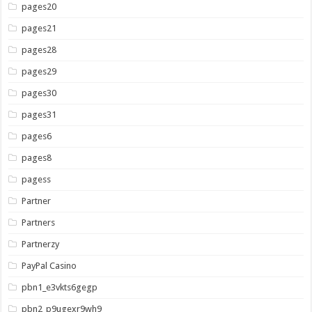
pages20
pages21
pages28
pages29
pages30
pages31
pages6
pages8
pagess
Partner
Partners
Partnerzy
PayPal Casino
pbn1_e3vkts6gegp
pbn2_p9ugexr9wh9