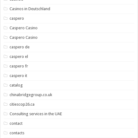
Casinos in Deutschland
caspero
Caspero Casino
Caspero Casino
caspero de
caspero el
caspero fr
caspero it
catalog
chinabridgegroup.co.uk
citiescop26.ca
Consulting services in the UAE
contact
contacts