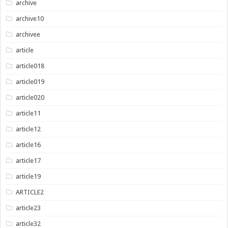
archive
archive10
archivee
article
article018
article019
article020
article11
article12
article16
article17
article19
ARTICLE2
article23
article32