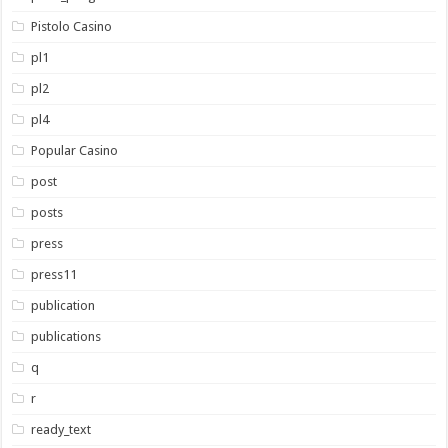
Pistolo Casino
pl1
pl2
pl4
Popular Casino
post
posts
press
press11
publication
publications
q
r
ready_text