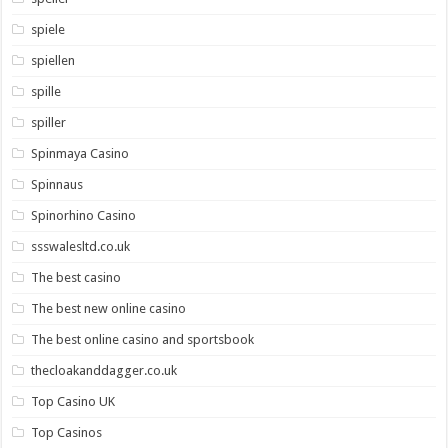
spiele
spiellen
spille
spiller
Spinmaya Casino
Spinnaus
Spinorhino Casino
ssswalesltd.co.uk
The best casino
The best new online casino
The best online casino and sportsbook
thecloakanddagger.co.uk
Top Casino UK
Top Casinos