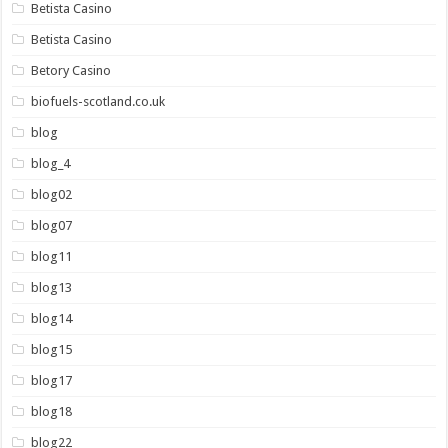
Betista Casino
Betista Casino
Betory Casino
biofuels-scotland.co.uk
blog
blog_4
blog02
blog07
blog11
blog13
blog14
blog15
blog17
blog18
blog22