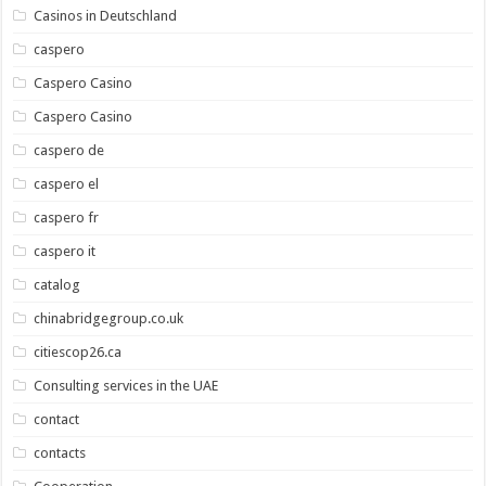
Casinos in Deutschland
caspero
Caspero Casino
Caspero Casino
caspero de
caspero el
caspero fr
caspero it
catalog
chinabridgegroup.co.uk
citiescop26.ca
Consulting services in the UAE
contact
contacts