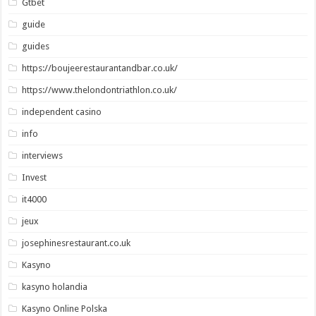
Gtbet
guide
guides
https://boujeerestaurantandbar.co.uk/
https://www.thelondontriathlon.co.uk/
independent casino
info
interviews
Invest
it4000
jeux
josephinesrestaurant.co.uk
Kasyno
kasyno holandia
Kasyno Online Polska