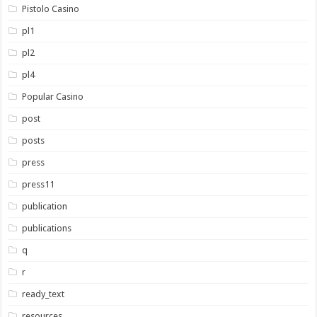
Pistolo Casino
pl1
pl2
pl4
Popular Casino
post
posts
press
press11
publication
publications
q
r
ready_text
resources