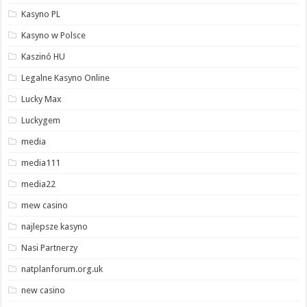
Kasyno PL
Kasyno w Polsce
Kaszinó HU
Legalne Kasyno Online
Lucky Max
Luckygem
media
media111
media22
mew casino
najlepsze kasyno
Nasi Partnerzy
natplanforum.org.uk
new casino