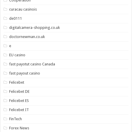
Cooperation
curacau casinois
de0111
digitalcamera-shopping.co.uk
doctornewman.co.uk
e
EU casino
fast payotut casino Canada
fast payout casino
Felicebet
Felicebet DE
Felicebet ES
Felicebet IT
FinTech
Forex News