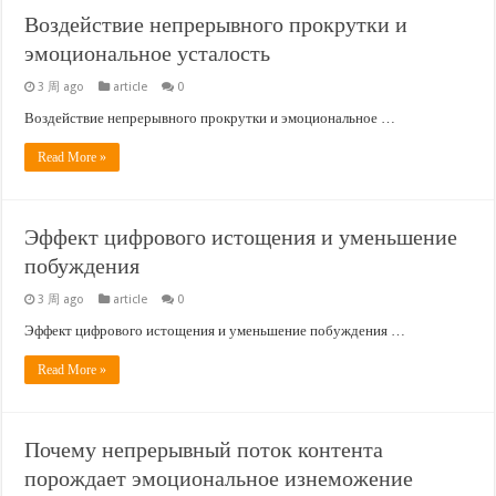
Воздействие непрерывного прокрутки и
эмоциональное усталость
3 周 ago
article
0
Воздействие непрерывного прокрутки и эмоциональное …
Read More »
Эффект цифрового истощения и уменьшение
побуждения
3 周 ago
article
0
Эффект цифрового истощения и уменьшение побуждения …
Read More »
Почему непрерывный поток контента
порождает эмоциональное изнеможение