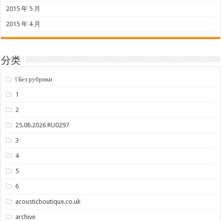
2015 年 5 月
2015 年 4 月
分类
! Без рубрики
1
2
25.06.2026 RU0297
3
4
5
6
acousticboutique.co.uk
archive