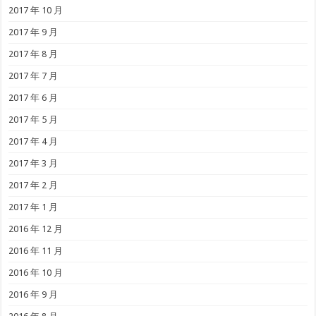
2017 年 10 月
2017 年 9 月
2017 年 8 月
2017 年 7 月
2017 年 6 月
2017 年 5 月
2017 年 4 月
2017 年 3 月
2017 年 2 月
2017 年 1 月
2016 年 12 月
2016 年 11 月
2016 年 10 月
2016 年 9 月