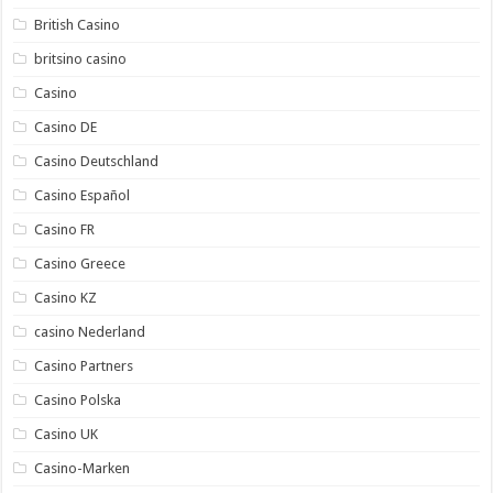
British Casino
britsino casino
Casino
Casino DE
Casino Deutschland
Casino Español
Casino FR
Casino Greece
Casino KZ
casino Nederland
Casino Partners
Casino Polska
Casino UK
Casino-Marken