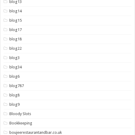
blog13
blog14
blog15
blog17
blog18
blog22
blog3
blog34
blog6
blog787
blog8
blog9
Bloody Slots
Bookkeeping
boujeerestaurantandbar.co.uk