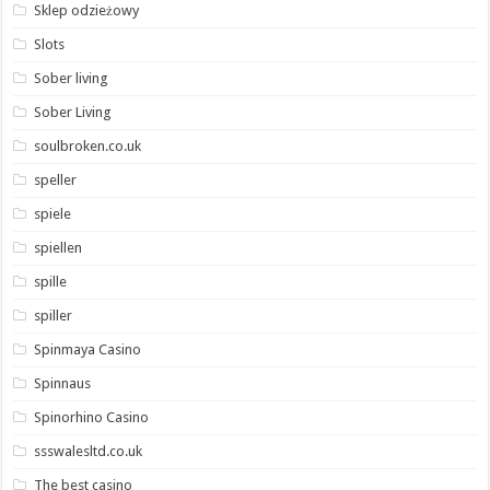
Sklep odzieżowy
Slots
Sober living
Sober Living
soulbroken.co.uk
speller
spiele
spiellen
spille
spiller
Spinmaya Casino
Spinnaus
Spinorhino Casino
ssswalesltd.co.uk
The best casino