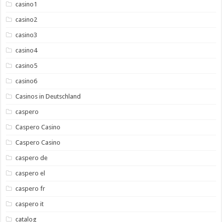
casino1
casino2
casino3
casino4
casino5
casino6
Casinos in Deutschland
caspero
Caspero Casino
Caspero Casino
caspero de
caspero el
caspero fr
caspero it
catalog