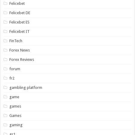
Felicebet
Felicebet DE
Felicebet ES
Felicebet IT
FinTech
Forex News
Forex Reviews
forum
fr2
gambling platform
game
games
Games
gaming
gr1