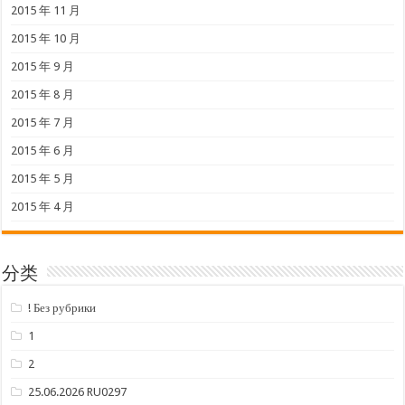
2015 年 11 月
2015 年 10 月
2015 年 9 月
2015 年 8 月
2015 年 7 月
2015 年 6 月
2015 年 5 月
2015 年 4 月
分类
! Без рубрики
1
2
25.06.2026 RU0297