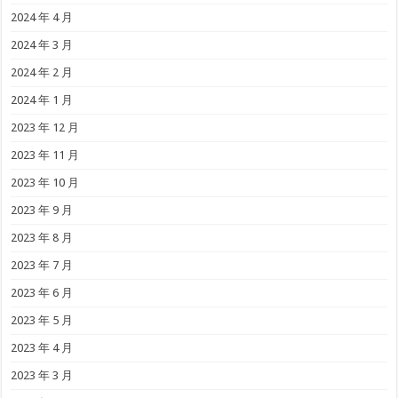
2024 年 4 月
2024 年 3 月
2024 年 2 月
2024 年 1 月
2023 年 12 月
2023 年 11 月
2023 年 10 月
2023 年 9 月
2023 年 8 月
2023 年 7 月
2023 年 6 月
2023 年 5 月
2023 年 4 月
2023 年 3 月