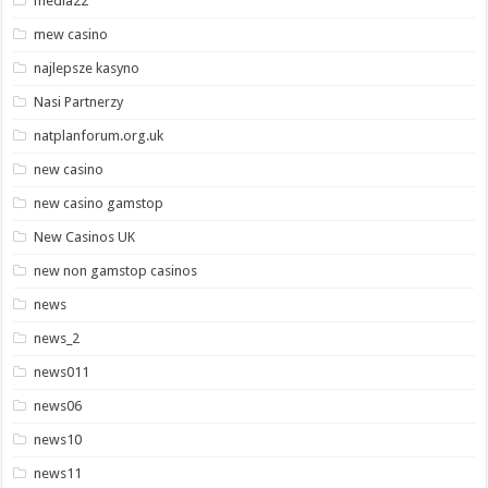
media22
mew casino
najlepsze kasyno
Nasi Partnerzy
natplanforum.org.uk
new casino
new casino gamstop
New Casinos UK
new non gamstop casinos
news
news_2
news011
news06
news10
news11