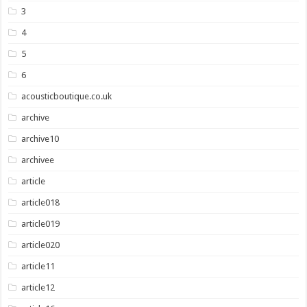
3
4
5
6
acousticboutique.co.uk
archive
archive10
archivee
article
article018
article019
article020
article11
article12