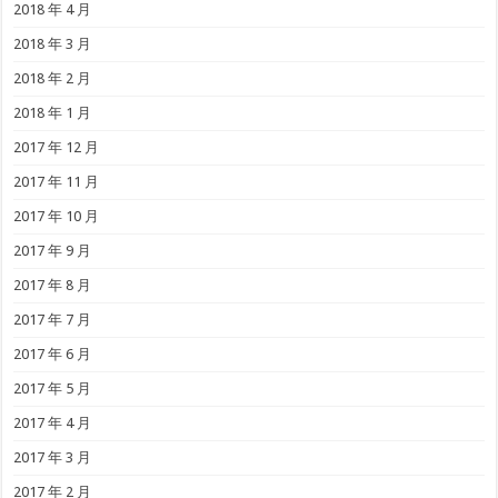
2018 年 4 月
2018 年 3 月
2018 年 2 月
2018 年 1 月
2017 年 12 月
2017 年 11 月
2017 年 10 月
2017 年 9 月
2017 年 8 月
2017 年 7 月
2017 年 6 月
2017 年 5 月
2017 年 4 月
2017 年 3 月
2017 年 2 月