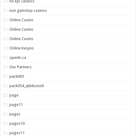
no kyc casinos
non gamstop casinos
Online Casino
Online Casino
Online Casino
Online Kasyno
opentr.ca
Our Partners
pack005
pack054_vj6nbsisoh
page
page11
pages
pages10
pages11