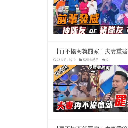
【再不協商就罷家！夫妻重簽婚
25 3 月, 2019
綜藝大熱門
0