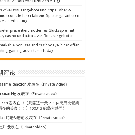
osi nove pobjede i uzbuđenje u igri
raktive Bonusangebote und https://thenv-
inos.com.de für erfahrene Spieler garantieren
te Unterhaltung
ieter präsentiert modernes Glücksspiel mit
lay casino und attraktiven Bonusangeboten
arkable bonuses and casinodays-in.net offer
iting gaming adventures today
期评论
sgame Reaction
发表在《
Private video
》
u xuan Ng
发表在《
Private video
》
n Ken
发表在《
【只開這一天？！休息日比營業
還多的美食！！】190313 綜藝大熱門
》
elao蛇老&老蛇
发表在《
Private video
》
勁升
发表在《
Private video
》