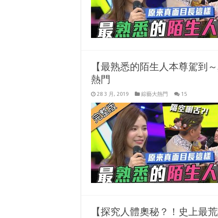
【最熟悉的陌生人本尊駕到～真
熱門
28 3 月, 2019
綜藝大熱門
15
【探究人體奧秘？！史上最荒謬