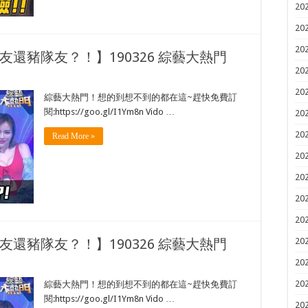
20
20
20
還豬隊友？！】190326 綜藝大熱門
20
20
綜藝大熱門！想的到想不到的都在這~趕快免費訂
閱:https://goo.gl/I1Ym8n Vido …
20
20
Read More »
20
20
20
20
還豬隊友？！】190326 綜藝大熱門
20
20
20
綜藝大熱門！想的到想不到的都在這~趕快免費訂
閱:https://goo.gl/I1Ym8n Vido …
20