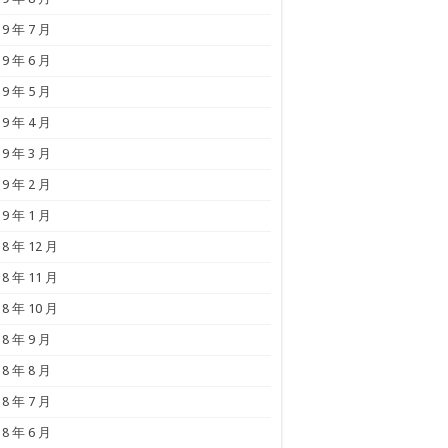
19 年 7 月
19 年 6 月
19 年 5 月
19 年 4 月
19 年 3 月
19 年 2 月
19 年 1 月
18 年 12 月
18 年 11 月
18 年 10 月
18 年 9 月
18 年 8 月
18 年 7 月
18 年 6 月