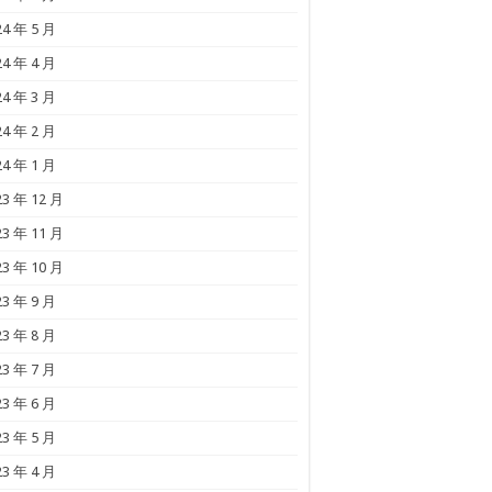
24 年 5 月
24 年 4 月
24 年 3 月
24 年 2 月
24 年 1 月
23 年 12 月
23 年 11 月
23 年 10 月
23 年 9 月
23 年 8 月
23 年 7 月
23 年 6 月
23 年 5 月
23 年 4 月