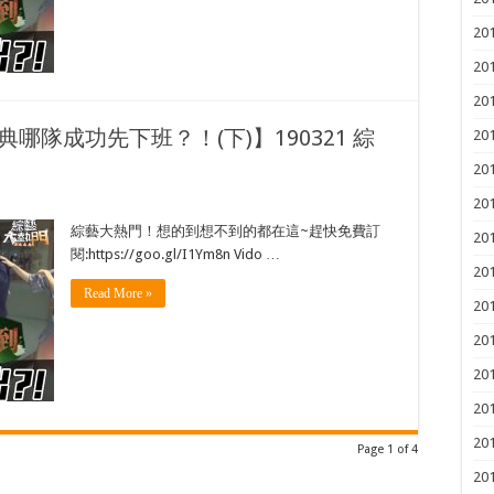
20
20
20
哪隊成功先下班？！(下)】190321 綜
20
20
20
綜藝大熱門！想的到想不到的都在這~趕快免費訂
20
閱:https://goo.gl/I1Ym8n Vido …
20
Read More »
20
20
20
20
20
Page 1 of 4
20