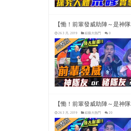
【慟！前輩發威助陣～是神隊友
26 3 月, 2019
綜藝大熱門
0
【慟！前輩發威助陣～是神隊友
26 3 月, 2019
綜藝大熱門
20