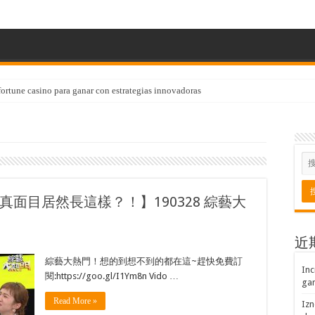
fortune casino para ganar con estrategias innovadoras
面目居然長這樣？！】190328 綜藝大
近
綜藝大熱門！想的到想不到的都在這~趕快免費訂
Inc
閱:https://goo.gl/I1Ym8n Vido …
gan
Read More »
Izn