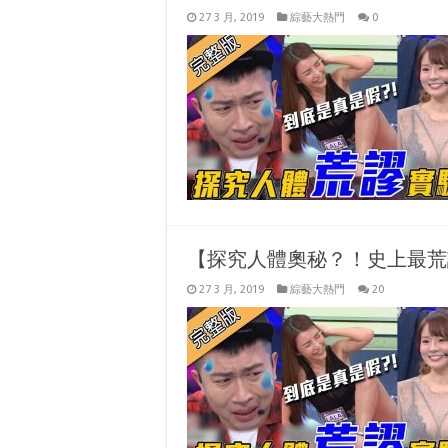
27 3 月, 2019
綜藝大熱門
0
【探究人體奧秘？！史上最荒謬
27 3 月, 2019
綜藝大熱門
20