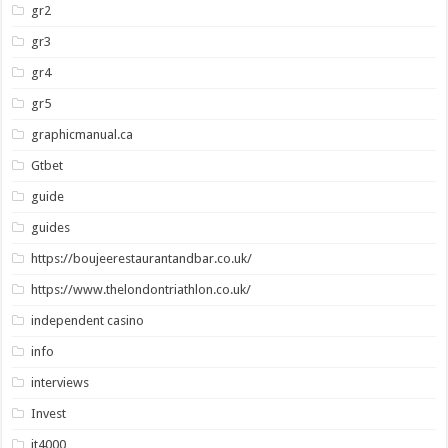
gr2
gr3
gr4
gr5
graphicmanual.ca
Gtbet
guide
guides
https://boujeerestaurantandbar.co.uk/
https://www.thelondontriathlon.co.uk/
independent casino
info
interviews
Invest
it4000