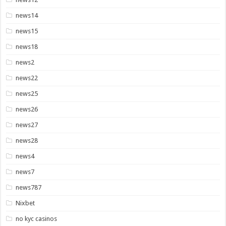
news14
news15
news18
news2
news22
news25
news26
news27
news28
news4
news7
news787
Nixbet
no kyc casinos