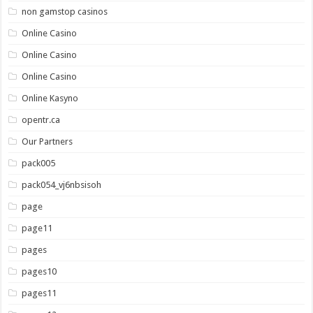
non gamstop casinos
Online Casino
Online Casino
Online Casino
Online Kasyno
opentr.ca
Our Partners
pack005
pack054_vj6nbsisoh
page
page11
pages
pages10
pages11