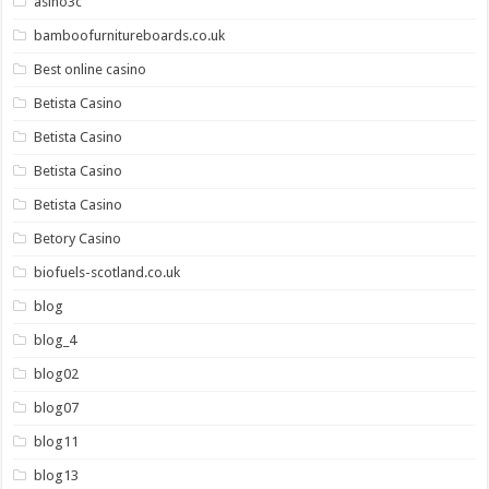
asino3c
bamboofurnitureboards.co.uk
Best online casino
Betista Casino
Betista Casino
Betista Casino
Betista Casino
Betory Casino
biofuels-scotland.co.uk
blog
blog_4
blog02
blog07
blog11
blog13