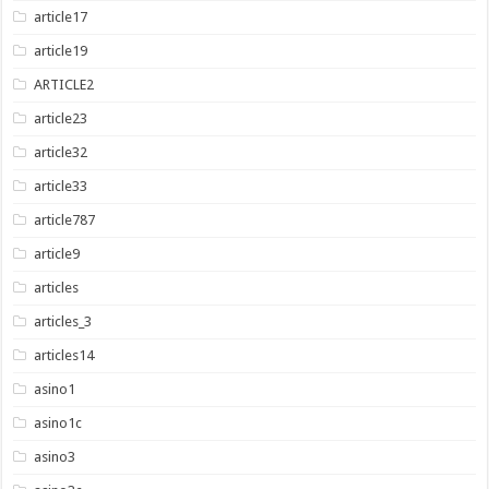
article17
article19
ARTICLE2
article23
article32
article33
article787
article9
articles
articles_3
articles14
asino1
asino1c
asino3