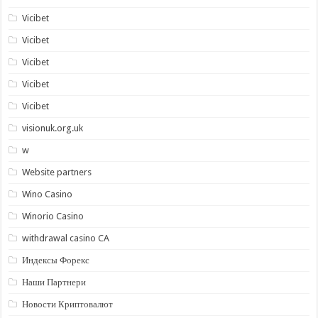
Vicibet
Vicibet
Vicibet
Vicibet
Vicibet
visionuk.org.uk
w
Website partners
Wino Casino
Winorio Casino
withdrawal casino CA
Индексы Форекс
Наши Партнери
Новости Криптовалют