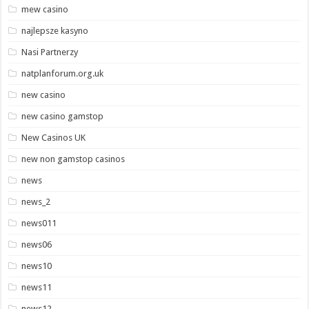
mew casino
najlepsze kasyno
Nasi Partnerzy
natplanforum.org.uk
new casino
new casino gamstop
New Casinos UK
new non gamstop casinos
news
news_2
news011
news06
news10
news11
news12