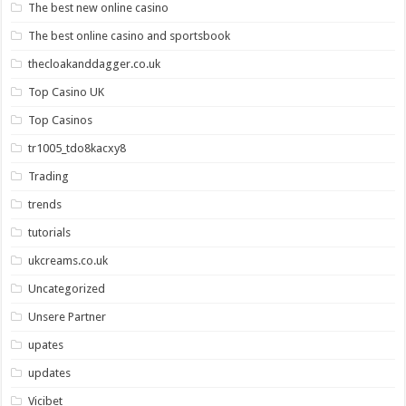
The best new online casino
The best online casino and sportsbook
thecloakanddagger.co.uk
Top Casino UK
Top Casinos
tr1005_tdo8kacxy8
Trading
trends
tutorials
ukcreams.co.uk
Uncategorized
Unsere Partner
upates
updates
Vicibet