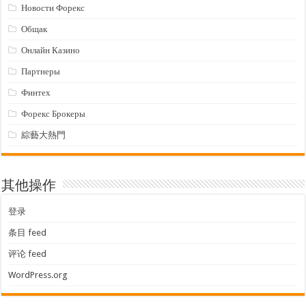
Новости Форекс
Общак
Онлайн Казино
Партнеры
Финтех
Форекс Брокеры
綜藝大熱門
其他操作
登录
条目 feed
评论 feed
WordPress.org