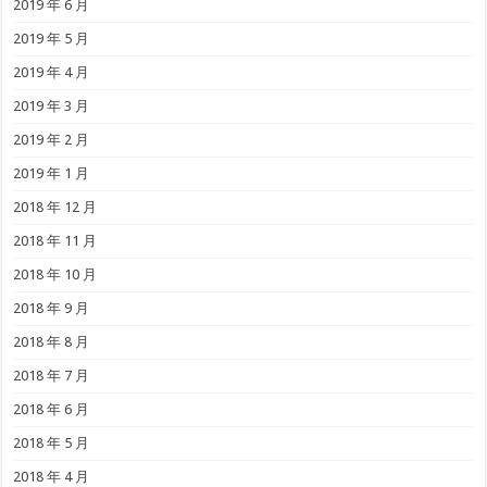
2019 年 6 月
2019 年 5 月
2019 年 4 月
2019 年 3 月
2019 年 2 月
2019 年 1 月
2018 年 12 月
2018 年 11 月
2018 年 10 月
2018 年 9 月
2018 年 8 月
2018 年 7 月
2018 年 6 月
2018 年 5 月
2018 年 4 月