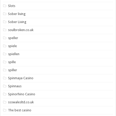
Slots
Sober living
Sober Living
soulbroken.co.uk
speller
spiele
spiellen
spille
spiller
Spinmaya Casino
Spinnaus
Spinorhino Casino
ssswalesltd.co.uk
The best casino