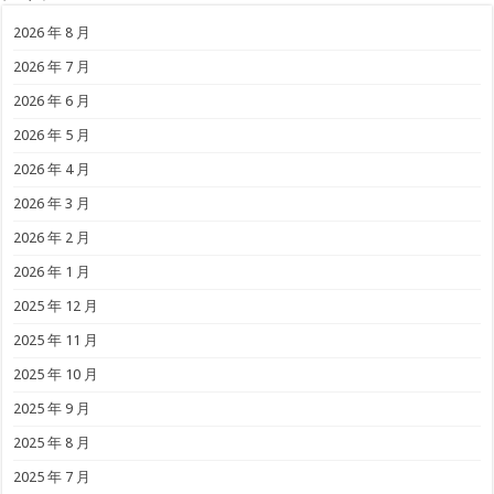
2026 年 8 月
2026 年 7 月
2026 年 6 月
2026 年 5 月
2026 年 4 月
2026 年 3 月
2026 年 2 月
2026 年 1 月
2025 年 12 月
2025 年 11 月
2025 年 10 月
2025 年 9 月
2025 年 8 月
2025 年 7 月