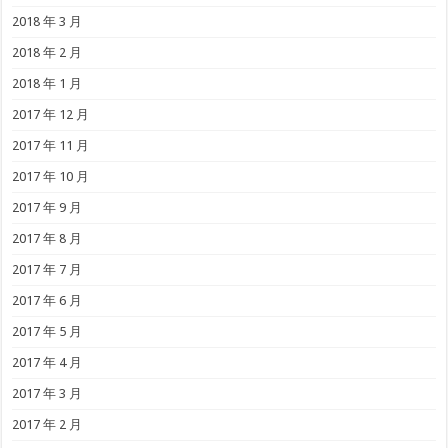
2018 年 3 月
2018 年 2 月
2018 年 1 月
2017 年 12 月
2017 年 11 月
2017 年 10 月
2017 年 9 月
2017 年 8 月
2017 年 7 月
2017 年 6 月
2017 年 5 月
2017 年 4 月
2017 年 3 月
2017 年 2 月