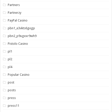
Partners
Partnerzy
PayPal Casino
pbn1_e3vkts6gegp
pbn2_p9ugexr9wh9
Pistolo Casino
pl1
pl2
pl4
Popular Casino
post
posts
press
press11