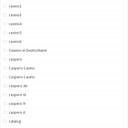
casino2
casino3
casino4
casino5
casino6
Casinos in Deutschland
caspero
Caspero Casino
Caspero Casino
caspero de
caspero el
caspero fr
caspero it
catalog