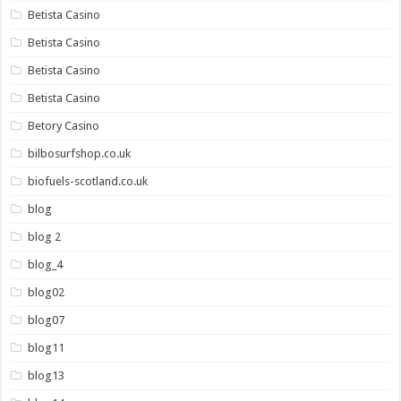
Betista Casino
Betista Casino
Betista Casino
Betista Casino
Betory Casino
bilbosurfshop.co.uk
biofuels-scotland.co.uk
blog
blog 2
blog_4
blog02
blog07
blog11
blog13