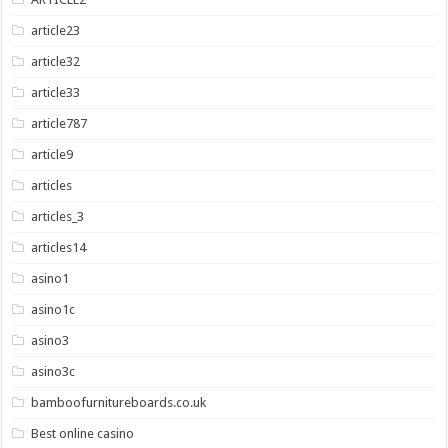
article23
article32
article33
article787
article9
articles
articles_3
articles14
asino1
asino1c
asino3
asino3c
bamboofurnitureboards.co.uk
Best online casino