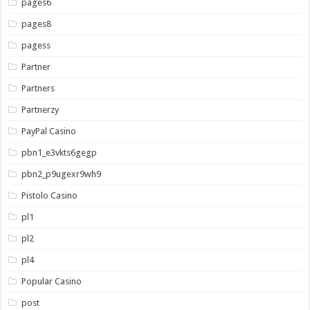
pages6
pages8
pagess
Partner
Partners
Partnerzy
PayPal Casino
pbn1_e3vkts6gegp
pbn2_p9ugexr9wh9
Pistolo Casino
pl1
pl2
pl4
Popular Casino
post