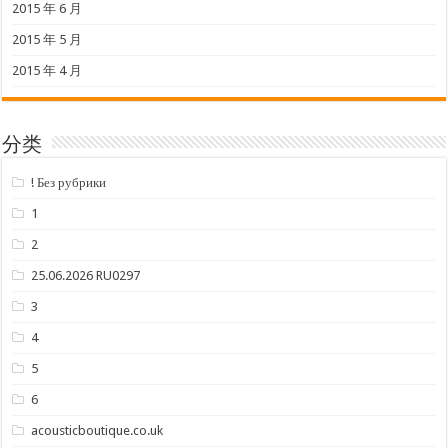
2015 年 6 月
2015 年 5 月
2015 年 4 月
分类
! Без рубрики
1
2
25.06.2026 RU0297
3
4
5
6
acousticboutique.co.uk