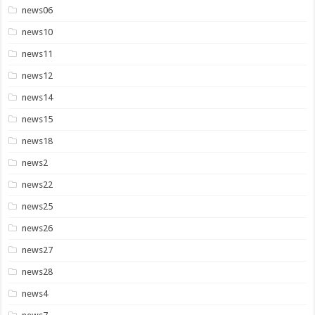
news06
news10
news11
news12
news14
news15
news18
news2
news22
news25
news26
news27
news28
news4