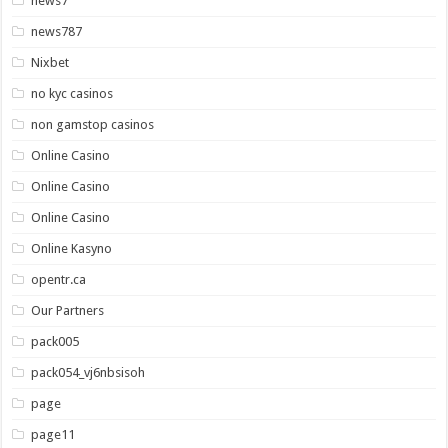
news7
news787
Nixbet
no kyc casinos
non gamstop casinos
Online Casino
Online Casino
Online Casino
Online Kasyno
opentr.ca
Our Partners
pack005
pack054_vj6nbsisoh
page
page11