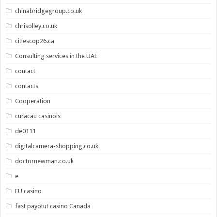
chinabridgegroup.co.uk
chrisolley.co.uk
citiescop26.ca
Consulting services in the UAE
contact
contacts
Cooperation
curacau casinois
de0111
digitalcamera-shopping.co.uk
doctornewman.co.uk
e
EU casino
fast payotut casino Canada