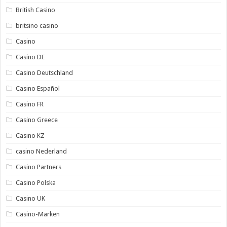
British Casino
britsino casino
Casino
Casino DE
Casino Deutschland
Casino Español
Casino FR
Casino Greece
Casino KZ
casino Nederland
Casino Partners
Casino Polska
Casino UK
Casino-Marken