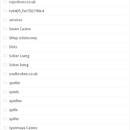
rojoshoes.co.uk
ru6405_fen702190x4
services
Seven Casino
Sklep odzieżowy
Slots
Sober Living
Sober living
soulbroken.co.uk
speller
spiele
spiellen
spille
spiller
Spinmaya Casino