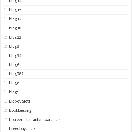
blog14
blog15
blog17
blog18
blog22
blog3
blog34
blog6
blog787
blog8
blog9
Bloody Slots
Bookkeeping
boujeerestaurantandbar.co.uk
breedbay.co.uk