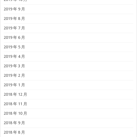
2019 年 9 月
2019 年 8 月
2019 年 7 月
2019 年 6 月
2019 年 5 月
2019 年 4 月
2019 年 3 月
2019 年 2 月
2019 年 1 月
2018 年 12 月
2018 年 11 月
2018 年 10 月
2018 年 9 月
2018 年 8 月