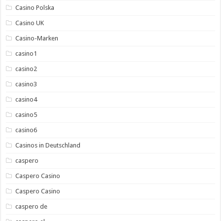
Casino Polska
Casino UK
Casino-Marken
casino1
casino2
casino3
casino4
casino5
casino6
Casinos in Deutschland
caspero
Caspero Casino
Caspero Casino
caspero de