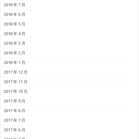
2018 年 7 月
2018 年 6 月
2018 年 5 月
2018 年 4 月
2018 年 3 月
2018 年 2 月
2018 年 1 月
2017 年 12 月
2017 年 11 月
2017 年 10 月
2017 年 9 月
2017 年 8 月
2017 年 7 月
2017 年 6 月