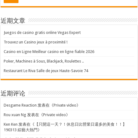
近期文章
Juegos de casino gratis online Vegas Expert
Trouvez un Casino jeux à proximité !
Casino en Ligne Meilleur casino en ligne fiable 2026
Poker, Machines à Sous, Blackjack, Roulettes ..
Restaurant Le Riva Salle de jeux Haute-Savoie 74
近期评论
Desgame Reaction
发表在《
Private video
》
Rou xuan Ng
发表在《
Private video
》
Ken Ken
发表在《
【只開這一天？！休息日比營業日還多的美食！！】
190313 綜藝大熱門
》