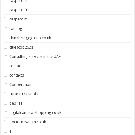
caspero el
caspero fr
caspero it
catalog
chinabridgegroup.co.uk
citiescop26.ca
Consulting services in the UAE
contact
contacts
Cooperation
curacau casinois
de0111
digitalcamera-shopping.co.uk
doctornewman.co.uk
e