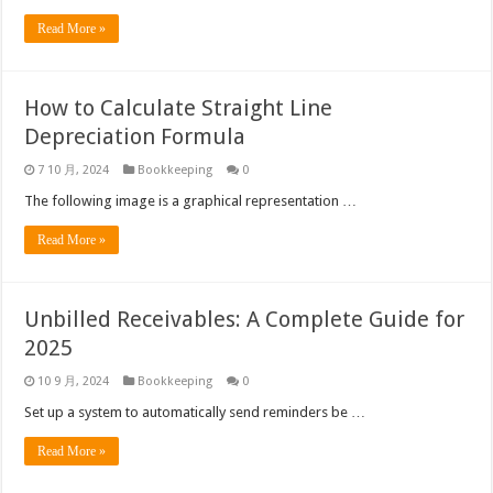
Read More »
How to Calculate Straight Line
Depreciation Formula
7 10 月, 2024
Bookkeeping
0
The following image is a graphical representation …
Read More »
Unbilled Receivables: A Complete Guide for
2025
10 9 月, 2024
Bookkeeping
0
Set up a system to automatically send reminders be …
Read More »