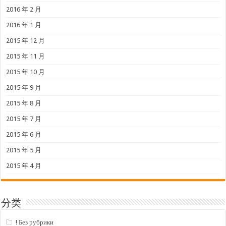
2016 年 2 月
2016 年 1 月
2015 年 12 月
2015 年 11 月
2015 年 10 月
2015 年 9 月
2015 年 8 月
2015 年 7 月
2015 年 6 月
2015 年 5 月
2015 年 4 月
分类
! Без рубрики