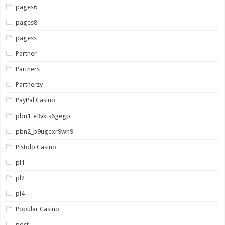
pages6
pages8
pagess
Partner
Partners
Partnerzy
PayPal Casino
pbn1_e3vkts6gegp
pbn2_p9ugexr9wh9
Pistolo Casino
pl1
pl2
pl4
Popular Casino
post