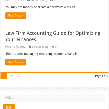
28 3 月, 2023
Bookkeeping
0
You may not modify or create a derivative work of …
Read More »
Law Firm Accounting Guide for Optimizing
Your Finances
31 10 月, 2022
Bookkeeping
0
This includes managing operating accounts, handlin …
Read More »
1
2
»
Page 1 of 2