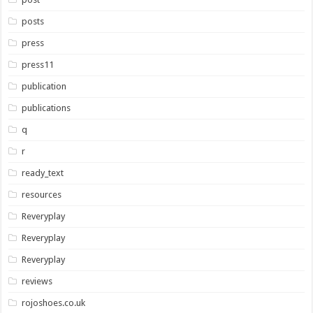
posts
press
press11
publication
publications
q
r
ready_text
resources
Reveryplay
Reveryplay
Reveryplay
reviews
rojoshoes.co.uk