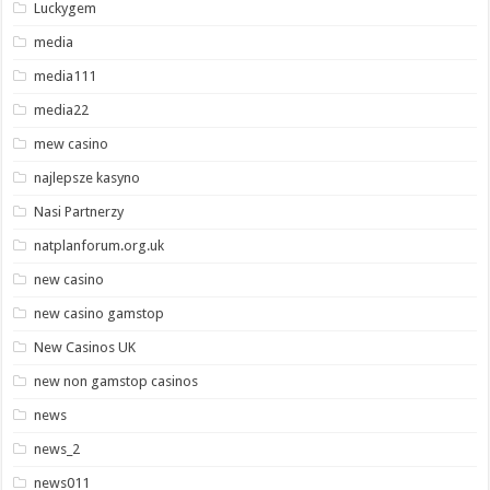
Luckygem
media
media111
media22
mew casino
najlepsze kasyno
Nasi Partnerzy
natplanforum.org.uk
new casino
new casino gamstop
New Casinos UK
new non gamstop casinos
news
news_2
news011