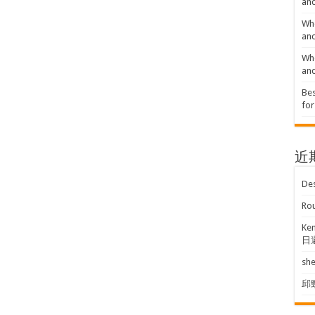
and
Whe
and
Whe
and
Bes
for
近
De
Ro
Ke
日
sh
邱