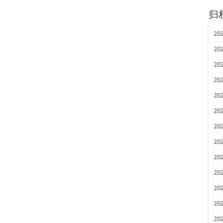
归
20
20
20
20
20
20
20
20
20
20
20
20
20