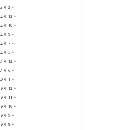
23 年 2 月
22 年 12 月
22 年 10 月
22 年 9 月
22 年 7 月
22 年 5 月
21 年 12 月
21 年 6 月
20 年 1 月
19 年 12 月
19 年 11 月
19 年 10 月
19 年 9 月
19 年 8 月