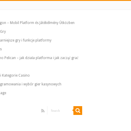
on – Mobil Platform és Játékélmény Útközben
 Gry
rniejsze gry i funkcje platformy
s
o Pelican – jak działa platforma i jak zacząć grać
i Kategorie Casino
ogramowania i wybór gier kasynowych
Page