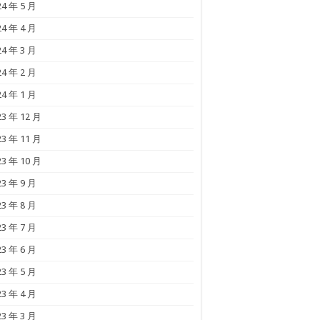
24 年 5 月
24 年 4 月
24 年 3 月
24 年 2 月
24 年 1 月
23 年 12 月
23 年 11 月
23 年 10 月
23 年 9 月
23 年 8 月
23 年 7 月
23 年 6 月
23 年 5 月
23 年 4 月
23 年 3 月