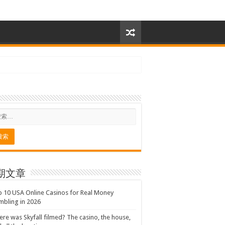
期文章
 10 USA Online Casinos for Real Money
bling in 2026
re was Skyfall filmed? The casino, the house,