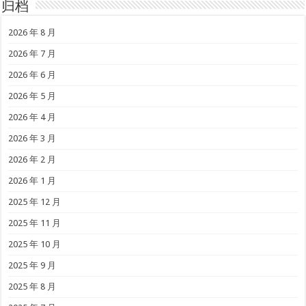
归档
2026 年 8 月
2026 年 7 月
2026 年 6 月
2026 年 5 月
2026 年 4 月
2026 年 3 月
2026 年 2 月
2026 年 1 月
2025 年 12 月
2025 年 11 月
2025 年 10 月
2025 年 9 月
2025 年 8 月