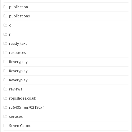
publication
publications
q
r
ready_text
resources
Reveryplay
Reveryplay
Reveryplay
reviews
rojoshoes.co.uk
ru6405_fen702190x4
services
Seven Casino