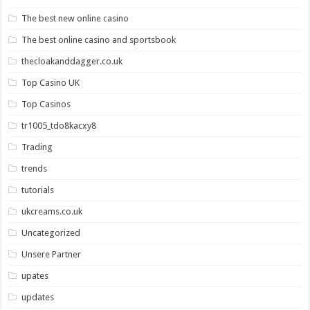
The best new online casino
The best online casino and sportsbook
thecloakanddagger.co.uk
Top Casino UK
Top Casinos
tr1005_tdo8kacxy8
Trading
trends
tutorials
ukcreams.co.uk
Uncategorized
Unsere Partner
upates
updates