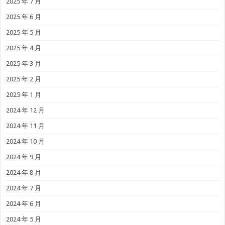
2025 年 7 月
2025 年 6 月
2025 年 5 月
2025 年 4 月
2025 年 3 月
2025 年 2 月
2025 年 1 月
2024 年 12 月
2024 年 11 月
2024 年 10 月
2024 年 9 月
2024 年 8 月
2024 年 7 月
2024 年 6 月
2024 年 5 月