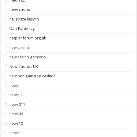
media22
mew casino
najlepsze kasyno
Nasi Partnerzy
natplanforum.org.uk
new casino
new casino gamstop
New Casinos UK
new non gamstop casinos
news
news_2
news011
news06
news10
news11