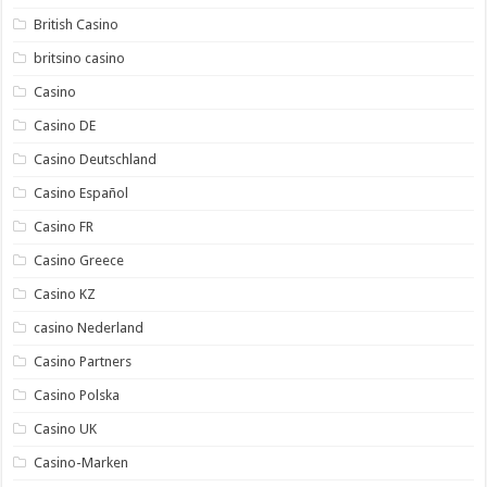
British Casino
britsino casino
Casino
Casino DE
Casino Deutschland
Casino Español
Casino FR
Casino Greece
Casino KZ
casino Nederland
Casino Partners
Casino Polska
Casino UK
Casino-Marken