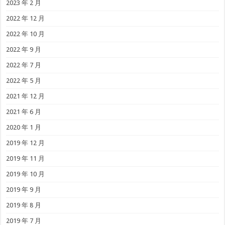
2023 年 2 月
2022 年 12 月
2022 年 10 月
2022 年 9 月
2022 年 7 月
2022 年 5 月
2021 年 12 月
2021 年 6 月
2020 年 1 月
2019 年 12 月
2019 年 11 月
2019 年 10 月
2019 年 9 月
2019 年 8 月
2019 年 7 月