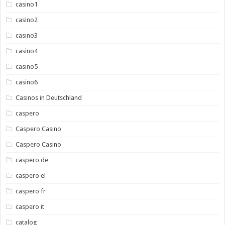
casino1
casino2
casino3
casino4
casino5
casino6
Casinos in Deutschland
caspero
Caspero Casino
Caspero Casino
caspero de
caspero el
caspero fr
caspero it
catalog