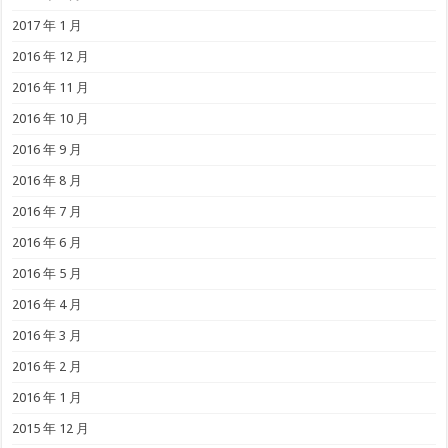
2017 年 1 月
2016 年 12 月
2016 年 11 月
2016 年 10 月
2016 年 9 月
2016 年 8 月
2016 年 7 月
2016 年 6 月
2016 年 5 月
2016 年 4 月
2016 年 3 月
2016 年 2 月
2016 年 1 月
2015 年 12 月