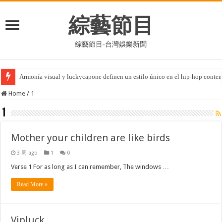
綜藝節目
綜藝節目-台灣娛樂新聞
Armonía visual y luckycapone definen un estilo único en el hip-hop cont
Qədim oyunlar dünyasında pinco azerbaycan yükle və sərvətə açılan qapılar
Home
/
1
1
Mother your children are like birds
3 周 ago
1
0
Verse 1 For as long as I can remember, The windows …
Read More »
Vipluck