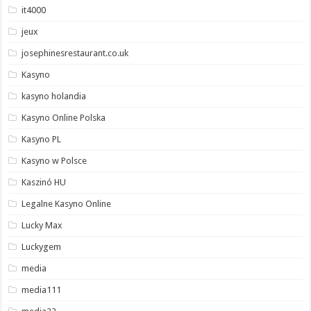
it4000
jeux
josephinesrestaurant.co.uk
Kasyno
kasyno holandia
Kasyno Online Polska
Kasyno PL
Kasyno w Polsce
Kaszinó HU
Legalne Kasyno Online
Lucky Max
Luckygem
media
media111