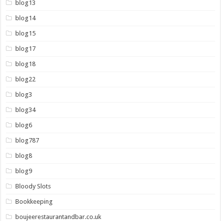
blog13
blog14
blog15
blog17
blog18
blog22
blog3
blog34
blog6
blog787
blog8
blog9
Bloody Slots
Bookkeeping
boujeerestaurantandbar.co.uk