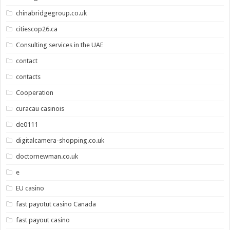
chinabridgegroup.co.uk
citiescop26.ca
Consulting services in the UAE
contact
contacts
Cooperation
curacau casinois
de0111
digitalcamera-shopping.co.uk
doctornewman.co.uk
e
EU casino
fast payotut casino Canada
fast payout casino