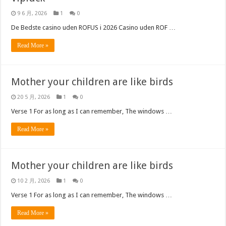
9 6 月, 2026
1
0
De Bedste casino uden ROFUS i 2026 Casino uden ROF …
Read More »
Mother your children are like birds
20 5 月, 2026
1
0
Verse 1 For as long as I can remember, The windows …
Read More »
Mother your children are like birds
10 2 月, 2026
1
0
Verse 1 For as long as I can remember, The windows …
Read More »