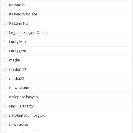
Kasyno PL
Kasyno w Polsce
Kaszinó HU
Legalne Kasyno Online
Lucky Max
Luckygem
media
media111
media22
mew casino
najlepsze kasyno
Nasi Partnerzy
natplanforum.org.uk
new casino