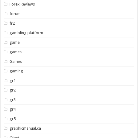
Forex Reviews
forum
fr2
gambling platform
game
games
Games
gaming
gr1
gr2
gr3
gr4
gr5
graphicmanual.ca
Gtbet