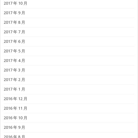
2017 年 10 月
2017 年 9 月
2017 年 8 月
2017 年 7 月
2017 年 6 月
2017 年 5 月
2017 年 4 月
2017 年 3 月
2017 年 2 月
2017 年 1 月
2016 年 12 月
2016 年 11 月
2016 年 10 月
2016 年 9 月
2016 年 8 月