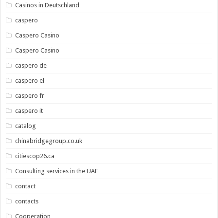
Casinos in Deutschland
caspero
Caspero Casino
Caspero Casino
caspero de
caspero el
caspero fr
caspero it
catalog
chinabridgegroup.co.uk
citiescop26.ca
Consulting services in the UAE
contact
contacts
Cooperation