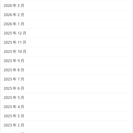
2026 年 3 月
2026 年 2 月
2026 年 1 月
2025 年 12 月
2025 年 11 月
2025 年 10 月
2025 年 9 月
2025 年 8 月
2025 年 7 月
2025 年 6 月
2025 年 5 月
2025 年 4 月
2025 年 3 月
2025 年 2 月