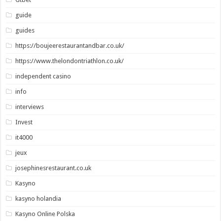
guide
guides
https://boujeerestaurantandbar.co.uk/
https://www.thelondontriathlon.co.uk/
independent casino
info
interviews
Invest
it4000
jeux
josephinesrestaurant.co.uk
Kasyno
kasyno holandia
Kasyno Online Polska