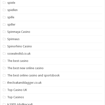
spiele
spiellen
spille
spiller
Spinmaya Casino
Spinnaus
Spinorhino Casino
ssswalesltd.co.uk
The best casino
The best new online casino
The best online casino and sportsbook
thecloakanddagger.co.uk
Top Casino UK
Top Casinos
tr1005_tdo8kacxy8