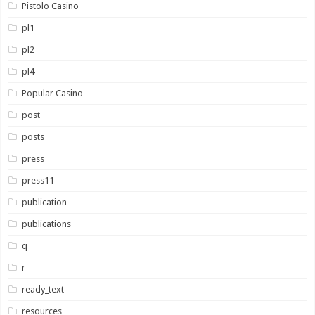
Pistolo Casino
pl1
pl2
pl4
Popular Casino
post
posts
press
press11
publication
publications
q
r
ready_text
resources