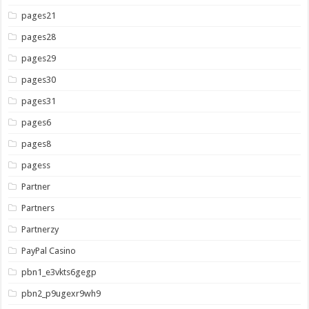
pages21
pages28
pages29
pages30
pages31
pages6
pages8
pagess
Partner
Partners
Partnerzy
PayPal Casino
pbn1_e3vkts6gegp
pbn2_p9ugexr9wh9