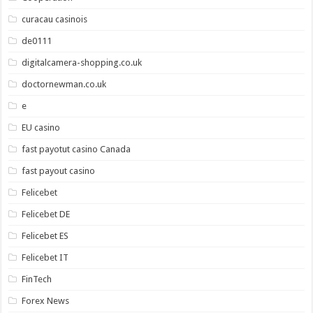
curacau casinois
de0111
digitalcamera-shopping.co.uk
doctornewman.co.uk
e
EU casino
fast payotut casino Canada
fast payout casino
Felicebet
Felicebet DE
Felicebet ES
Felicebet IT
FinTech
Forex News