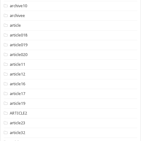
archive10
archivee
article
article018
article019
article020
article11
article12
article16
article17
article19
ARTICLE2
article23
article32