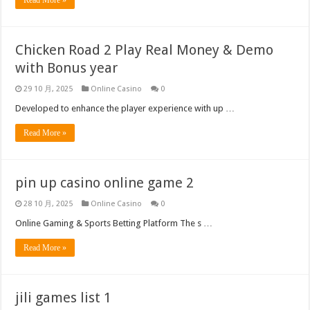
Read More »
Chicken Road 2 Play Real Money & Demo
with Bonus year
29 10 月, 2025
Online Casino
0
Developed to enhance the player experience with up …
Read More »
pin up casino online game 2
28 10 月, 2025
Online Casino
0
Online Gaming & Sports Betting Platform The s …
Read More »
jili games list 1