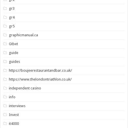
gr3
gr4
gr5
graphicmanual.ca
Gtbet
guide
guides
https://boujeerestaurantandbar.co.uk/
https://www.thelondontriathlon.co.uk/
independent casino
info
interviews
Invest
it4000