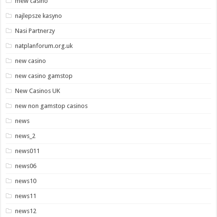
mew casino
najlepsze kasyno
Nasi Partnerzy
natplanforum.org.uk
new casino
new casino gamstop
New Casinos UK
new non gamstop casinos
news
news_2
news011
news06
news10
news11
news12