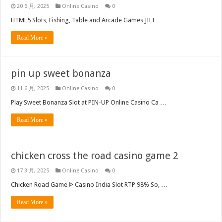
20 6 月, 2025
Online Casino
0
HTML5 Slots, Fishing, Table and Arcade Games JILI …
Read More »
pin up sweet bonanza
11 6 月, 2025
Online Casino
0
Play Sweet Bonanza Slot at PIN-UP Online Casino Ca …
Read More »
chicken cross the road casino game 2
17 3 月, 2025
Online Casino
0
Chicken Road Game ᐈ Casino India Slot RTP 98% So, …
Read More »