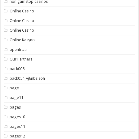
non gamstop casinos
Online Casino
Online Casino
Online Casino
Online Kasyno
opentr.ca
Our Partners
pack005
pack054_vj6nbsisoh
page
page11
pages
pages10
pages11
pages12