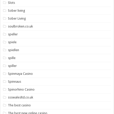
Slots
Sober living
Sober Living
soulbroken.co.uk
speller
spiele
spiellen
spille
spiller
Spinmaya Casino
Spinnaus
Spinorhino Casino
ssswalesltd.co.uk
The best casino
The best new online casino