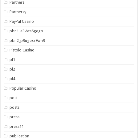
Partners
Partnerzy
PayPal Casino
pbn1_e3vkts6gegp
pbn2_p9ugexr9wh9
Pistolo Casino
pl1
pl2
pl4
Popular Casino
post
posts
press
press11
publication