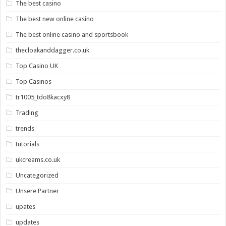
The best casino
The best new online casino
The best online casino and sportsbook
thecloakanddagger.co.uk
Top Casino UK
Top Casinos
tr1005_tdo8kacxy8
Trading
trends
tutorials
ukcreams.co.uk
Uncategorized
Unsere Partner
upates
updates