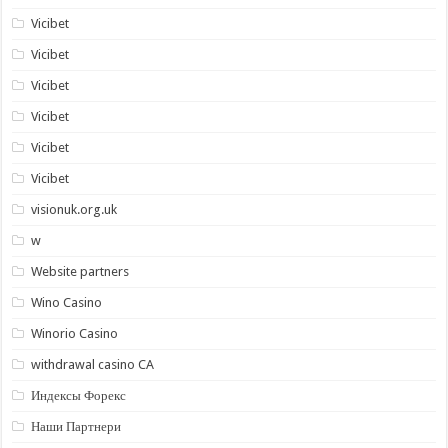
Vicibet
Vicibet
Vicibet
Vicibet
Vicibet
Vicibet
visionuk.org.uk
w
Website partners
Wino Casino
Winorio Casino
withdrawal casino CA
Индексы Форекс
Наши Партнери