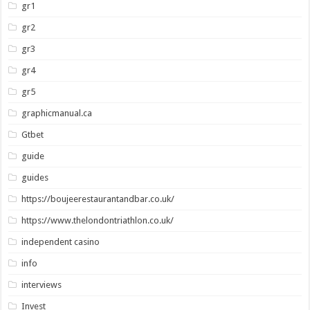
gr1
gr2
gr3
gr4
gr5
graphicmanual.ca
Gtbet
guide
guides
https://boujeerestaurantandbar.co.uk/
https://www.thelondontriathlon.co.uk/
independent casino
info
interviews
Invest