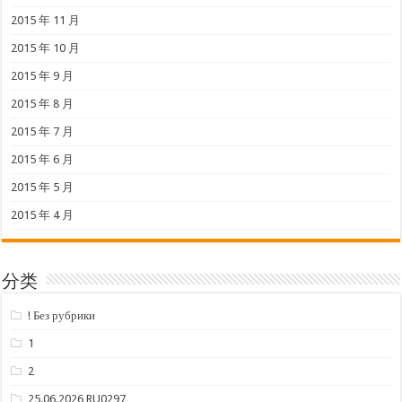
2015 年 11 月
2015 年 10 月
2015 年 9 月
2015 年 8 月
2015 年 7 月
2015 年 6 月
2015 年 5 月
2015 年 4 月
分类
! Без рубрики
1
2
25.06.2026 RU0297