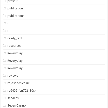
press11
publication
publications
q
r
ready_text
resources
Reveryplay
Reveryplay
Reveryplay
reviews
rojoshoes.co.uk
ru6405_fen702190x4
services
Seven Casino