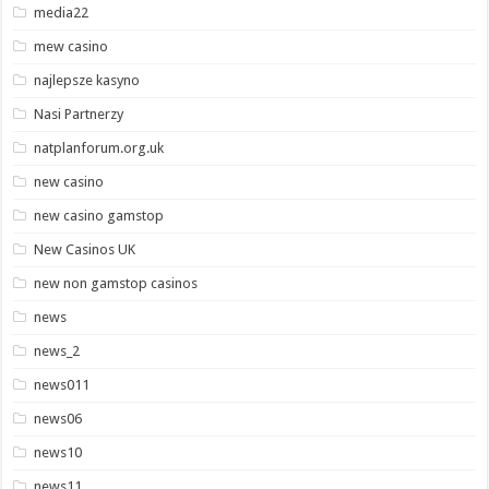
media22
mew casino
najlepsze kasyno
Nasi Partnerzy
natplanforum.org.uk
new casino
new casino gamstop
New Casinos UK
new non gamstop casinos
news
news_2
news011
news06
news10
news11