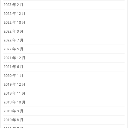
2023 年 2 月
2022 年 12 月
2022 年 10 月
2022 年 9 月
2022 年 7 月
2022 年 5 月
2021 年 12 月
2021 年 6 月
2020 年 1 月
2019 年 12 月
2019 年 11 月
2019 年 10 月
2019 年 9 月
2019 年 8 月