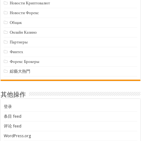
Новости Криптовалют
Новости Форекс
Общак
Онлайн Казино
Партнеры
Финтех
Форекс Брокеры
綜藝大熱門
其他操作
登录
条目 feed
评论 feed
WordPress.org