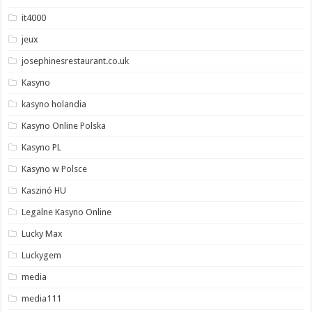
it4000
jeux
josephinesrestaurant.co.uk
Kasyno
kasyno holandia
Kasyno Online Polska
Kasyno PL
Kasyno w Polsce
Kaszinó HU
Legalne Kasyno Online
Lucky Max
Luckygem
media
media111