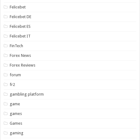
Felicebet
Felicebet DE
Felicebet ES
Felicebet IT
FinTech
Forex News
Forex Reviews
forum
fr2
gambling platform
game
games
Games
gaming