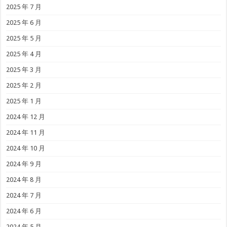
2025 年 7 月
2025 年 6 月
2025 年 5 月
2025 年 4 月
2025 年 3 月
2025 年 2 月
2025 年 1 月
2024 年 12 月
2024 年 11 月
2024 年 10 月
2024 年 9 月
2024 年 8 月
2024 年 7 月
2024 年 6 月
2024 年 5 月