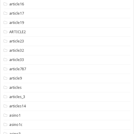
article16
article17
article19
ARTICLE2
article23
article32
article33
article787
article9
articles
articles_3
articles14
asino1
asino1c
asino3