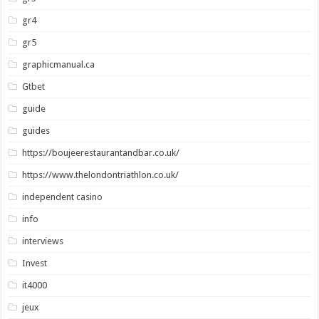
gr4
gr5
graphicmanual.ca
Gtbet
guide
guides
https://boujeerestaurantandbar.co.uk/
https://www.thelondontriathlon.co.uk/
independent casino
info
interviews
Invest
it4000
jeux