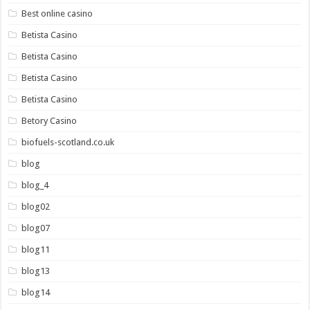
Best online casino
Betista Casino
Betista Casino
Betista Casino
Betista Casino
Betory Casino
biofuels-scotland.co.uk
blog
blog_4
blog02
blog07
blog11
blog13
blog14