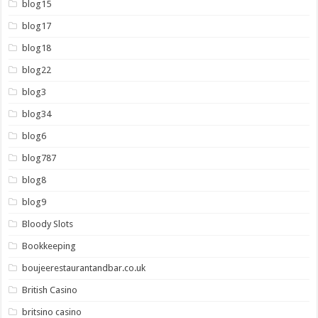
blog15
blog17
blog18
blog22
blog3
blog34
blog6
blog787
blog8
blog9
Bloody Slots
Bookkeeping
boujeerestaurantandbar.co.uk
British Casino
britsino casino