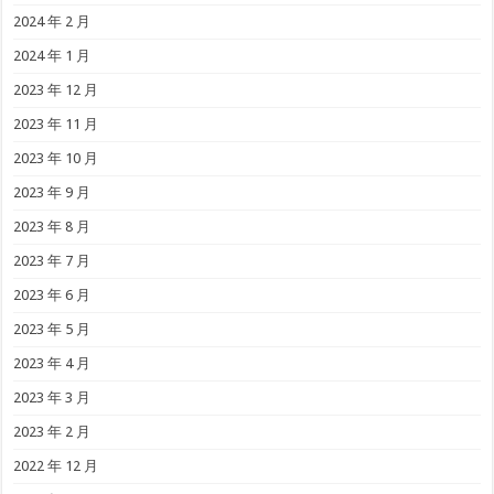
2024 年 2 月
2024 年 1 月
2023 年 12 月
2023 年 11 月
2023 年 10 月
2023 年 9 月
2023 年 8 月
2023 年 7 月
2023 年 6 月
2023 年 5 月
2023 年 4 月
2023 年 3 月
2023 年 2 月
2022 年 12 月