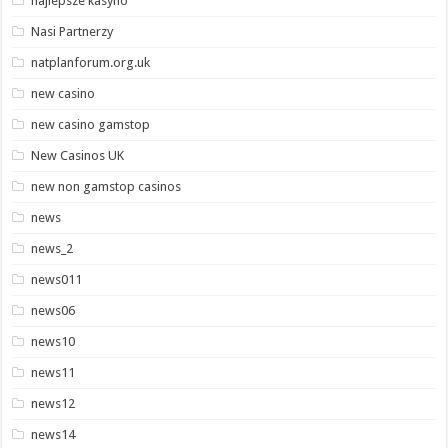
najlepsze kasyno
Nasi Partnerzy
natplanforum.org.uk
new casino
new casino gamstop
New Casinos UK
new non gamstop casinos
news
news_2
news011
news06
news10
news11
news12
news14