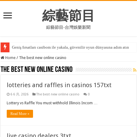
綜藝節目
綜藝節目-台灣娛樂新聞
Geniş fırsatları casibom ile yakala, güvenilir oyun dünyasına adım atın
Geniş fırsatları casibom ile yakala, güvenilir oyun dünyasına adım atın
Home
/
The best new online casino
The best new online casino
lotteries and raffles in casinos 157txt
6 6 月, 2026
The best new online casino
0
Lottery vs Raffle You must withhold Illinois Incom …
Read More »
live casino dealers 3txt