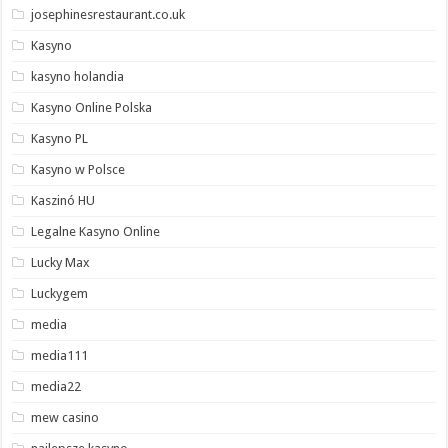
josephinesrestaurant.co.uk
Kasyno
kasyno holandia
Kasyno Online Polska
Kasyno PL
Kasyno w Polsce
Kaszinó HU
Legalne Kasyno Online
Lucky Max
Luckygem
media
media111
media22
mew casino