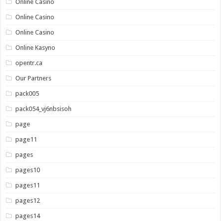
Online Casino
Online Casino
Online Casino
Online Kasyno
opentr.ca
Our Partners
pack005
pack054_vj6nbsisoh
page
page11
pages
pages10
pages11
pages12
pages14