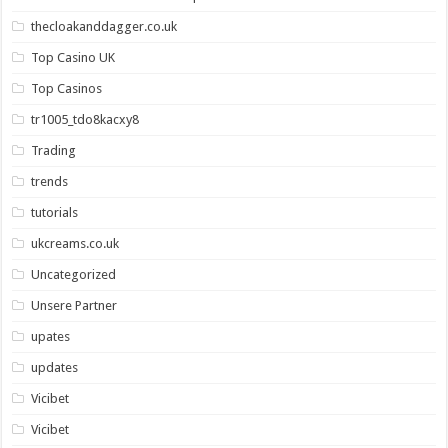
thecloakanddagger.co.uk
Top Casino UK
Top Casinos
tr1005_tdo8kacxy8
Trading
trends
tutorials
ukcreams.co.uk
Uncategorized
Unsere Partner
upates
updates
Vicibet
Vicibet