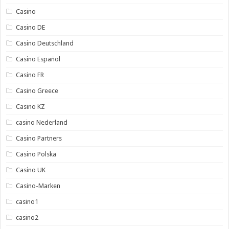
Casino
Casino DE
Casino Deutschland
Casino Español
Casino FR
Casino Greece
Casino KZ
casino Nederland
Casino Partners
Casino Polska
Casino UK
Casino-Marken
casino1
casino2