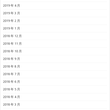
2019 年 4 月
2019 年 3 月
2019 年 2 月
2019 年 1 月
2018 年 12 月
2018 年 11 月
2018 年 10 月
2018 年 9 月
2018 年 8 月
2018 年 7 月
2018 年 6 月
2018 年 5 月
2018 年 4 月
2018 年 3 月