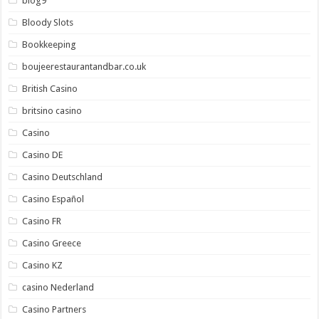
blog9
Bloody Slots
Bookkeeping
boujeerestaurantandbar.co.uk
British Casino
britsino casino
Casino
Casino DE
Casino Deutschland
Casino Español
Casino FR
Casino Greece
Casino KZ
casino Nederland
Casino Partners