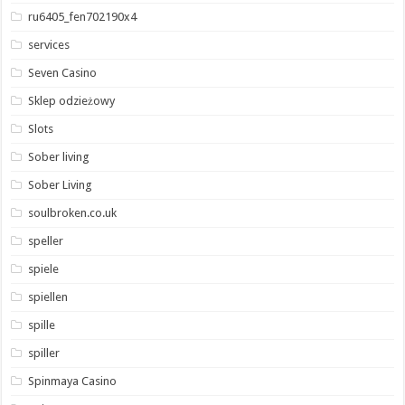
ru6405_fen702190x4
services
Seven Casino
Sklep odzieżowy
Slots
Sober living
Sober Living
soulbroken.co.uk
speller
spiele
spiellen
spille
spiller
Spinmaya Casino