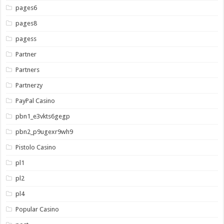
pages6
pages8
pagess
Partner
Partners
Partnerzy
PayPal Casino
pbn1_e3vkts6gegp
pbn2_p9ugexr9wh9
Pistolo Casino
pl1
pl2
pl4
Popular Casino