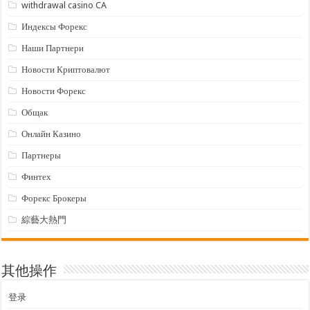
withdrawal casino CA
Индексы Форекс
Наши Партнери
Новости Криптовалют
Новости Форекс
Общак
Онлайн Казино
Партнеры
Финтех
Форекс Брокеры
綜藝大熱門
其他操作
登录