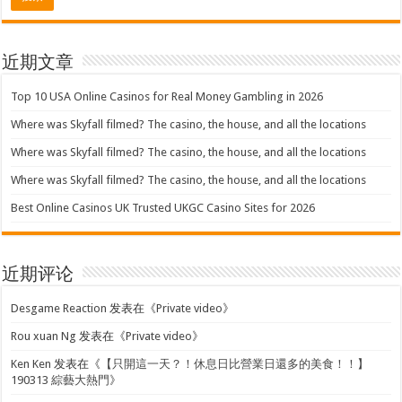
近期文章
Top 10 USA Online Casinos for Real Money Gambling in 2026
Where was Skyfall filmed? The casino, the house, and all the locations
Where was Skyfall filmed? The casino, the house, and all the locations
Where was Skyfall filmed? The casino, the house, and all the locations
Best Online Casinos UK Trusted UKGC Casino Sites for 2026
近期评论
Desgame Reaction
发表在《
Private video
》
Rou xuan Ng
发表在《
Private video
》
Ken Ken
发表在《
【只開這一天？！休息日比營業日還多的美食！！】
190313 綜藝大熱門
》