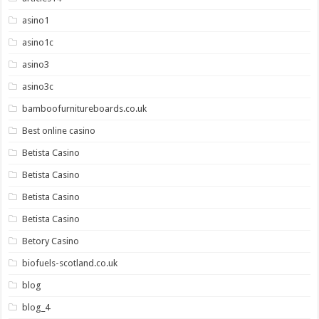
asino1
asino1c
asino3
asino3c
bamboofurnitureboards.co.uk
Best online casino
Betista Casino
Betista Casino
Betista Casino
Betista Casino
Betory Casino
biofuels-scotland.co.uk
blog
blog_4