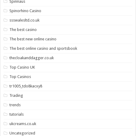
Spinnaus
Spinorhino Casino
ssswalesltd.co.uk
The best casino
The best new online casino
The best online casino and sportsbook
thecloakanddagger.co.uk
Top Casino UK
Top Casinos
tr1005_tdo8kacxy8
Trading
trends
tutorials
ukcreams.co.uk
Uncategorized