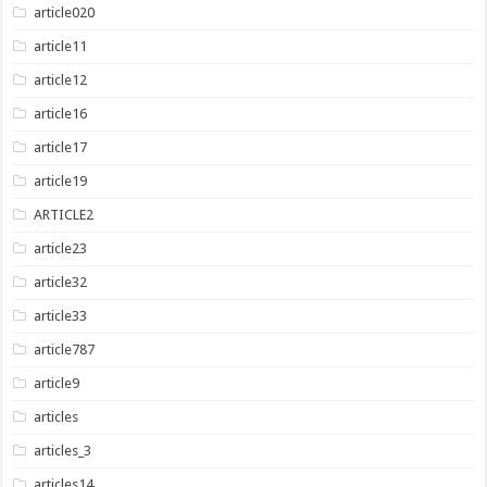
article020
article11
article12
article16
article17
article19
ARTICLE2
article23
article32
article33
article787
article9
articles
articles_3
articles14