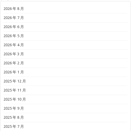
2026 年 8 月
2026 年 7 月
2026 年 6 月
2026 年 5 月
2026 年 4 月
2026 年 3 月
2026 年 2 月
2026 年 1 月
2025 年 12 月
2025 年 11 月
2025 年 10 月
2025 年 9 月
2025 年 8 月
2025 年 7 月