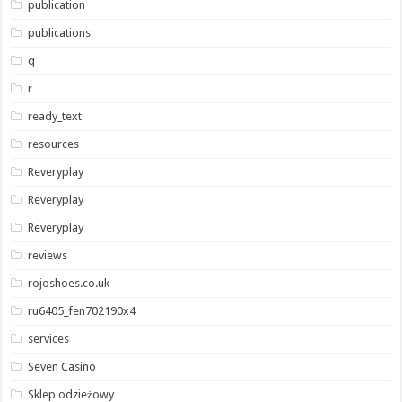
publication
publications
q
r
ready_text
resources
Reveryplay
Reveryplay
Reveryplay
reviews
rojoshoes.co.uk
ru6405_fen702190x4
services
Seven Casino
Sklep odzieżowy