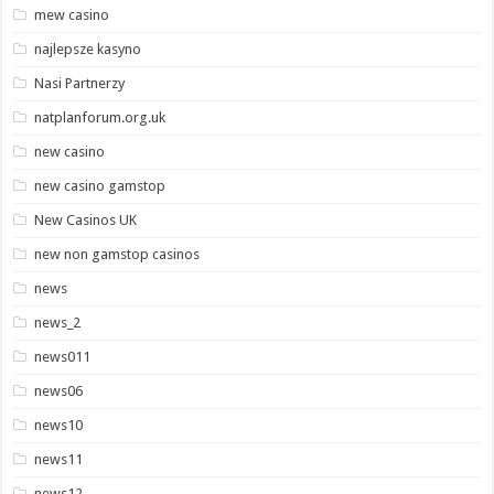
mew casino
najlepsze kasyno
Nasi Partnerzy
natplanforum.org.uk
new casino
new casino gamstop
New Casinos UK
new non gamstop casinos
news
news_2
news011
news06
news10
news11
news12