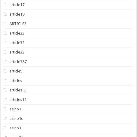
article17
article19
ARTICLE2
article23
article32
article33
article787
article9
articles
articles_3
articles14
asino1
asino1c
asino3