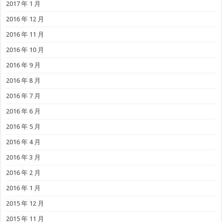
2017 年 1 月
2016 年 12 月
2016 年 11 月
2016 年 10 月
2016 年 9 月
2016 年 8 月
2016 年 7 月
2016 年 6 月
2016 年 5 月
2016 年 4 月
2016 年 3 月
2016 年 2 月
2016 年 1 月
2015 年 12 月
2015 年 11 月