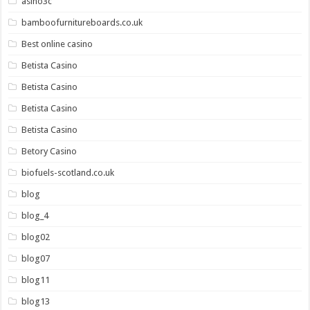
asino3c
bamboofurnitureboards.co.uk
Best online casino
Betista Casino
Betista Casino
Betista Casino
Betista Casino
Betory Casino
biofuels-scotland.co.uk
blog
blog_4
blog02
blog07
blog11
blog13