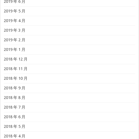
2019 年 6 月
2019 年 5 月
2019 年 4 月
2019 年 3 月
2019 年 2 月
2019 年 1 月
2018 年 12 月
2018 年 11 月
2018 年 10 月
2018 年 9 月
2018 年 8 月
2018 年 7 月
2018 年 6 月
2018 年 5 月
2018 年 4 月