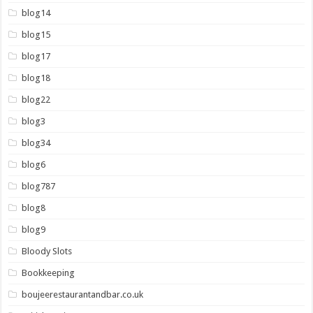
blog14
blog15
blog17
blog18
blog22
blog3
blog34
blog6
blog787
blog8
blog9
Bloody Slots
Bookkeeping
boujeerestaurantandbar.co.uk