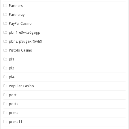
Partners
Partnerzy
PayPal Casino
pbn1_e3vkts6gegp
pbn2_p9ugexr9wh9
Pistolo Casino
pl1
pl2
pl4
Popular Casino
post
posts
press
press11