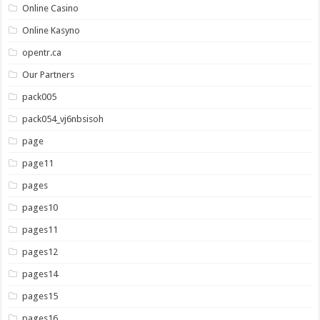
Online Casino
Online Kasyno
opentr.ca
Our Partners
pack005
pack054_vj6nbsisoh
page
page11
pages
pages10
pages11
pages12
pages14
pages15
pages16