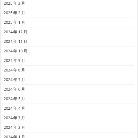
2025 年 3 月
2025 年 2 月
2025 年 1 月
2024 年 12 月
2024 年 11 月
2024 年 10 月
2024 年 9 月
2024 年 8 月
2024 年 7 月
2024 年 6 月
2024 年 5 月
2024 年 4 月
2024 年 3 月
2024 年 2 月
2024 年 1 月