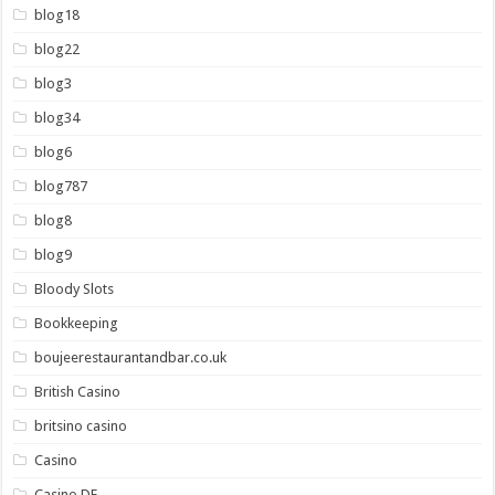
blog18
blog22
blog3
blog34
blog6
blog787
blog8
blog9
Bloody Slots
Bookkeeping
boujeerestaurantandbar.co.uk
British Casino
britsino casino
Casino
Casino DE