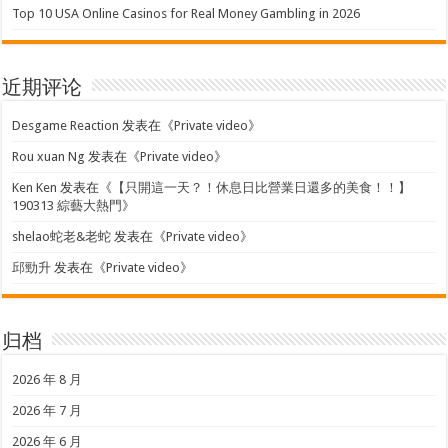
Top 10 USA Online Casinos for Real Money Gambling in 2026
近期评论
Desgame Reaction
发表在《
Private video
》
Rou xuan Ng
发表在《
Private video
》
Ken Ken
发表在《
【只開這一天？！休息日比營業日還多的美食！！】
190313 綜藝大熱門
》
shelao蛇老&老蛇
发表在《
Private video
》
邱勁升
发表在《
Private video
》
归档
2026 年 8 月
2026 年 7 月
2026 年 6 月