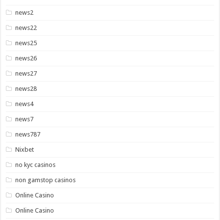
news2
news22
news25
news26
news27
news28
news4
news7
news787
Nixbet
no kyc casinos
non gamstop casinos
Online Casino
Online Casino