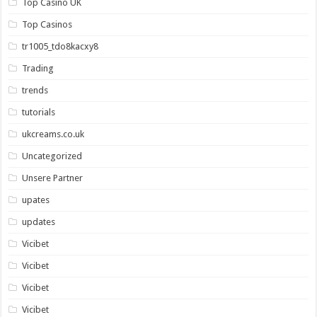
Top Casino UK
Top Casinos
tr1005_tdo8kacxy8
Trading
trends
tutorials
ukcreams.co.uk
Uncategorized
Unsere Partner
upates
updates
Vicibet
Vicibet
Vicibet
Vicibet