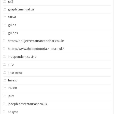
gr5
graphicmanual.ca
Gtbet
guide
guides
https://boujeerestaurantandbar.co.uk/
https://www.thelondontriathlon.co.uk/
independent casino
info
interviews
Invest
it4000
jeux
josephinesrestaurant.co.uk
Kasyno