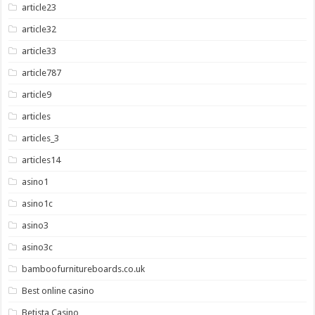
article23
article32
article33
article787
article9
articles
articles_3
articles14
asino1
asino1c
asino3
asino3c
bamboofurnitureboards.co.uk
Best online casino
Betista Casino