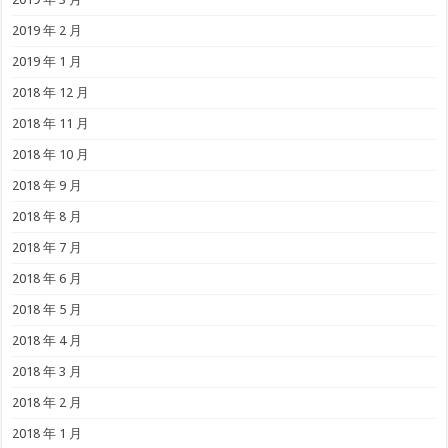
2019 年 2 月
2019 年 1 月
2018 年 12 月
2018 年 11 月
2018 年 10 月
2018 年 9 月
2018 年 8 月
2018 年 7 月
2018 年 6 月
2018 年 5 月
2018 年 4 月
2018 年 3 月
2018 年 2 月
2018 年 1 月