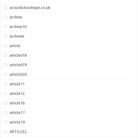
acousticboutique.co.uk
archive
archive10
archivee
article
article018
article019
article020
article11
article12
article16
article17
article19
ARTICLE2