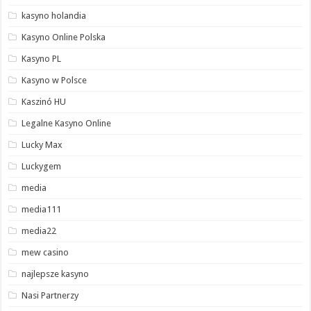
kasyno holandia
Kasyno Online Polska
Kasyno PL
Kasyno w Polsce
Kaszinó HU
Legalne Kasyno Online
Lucky Max
Luckygem
media
media111
media22
mew casino
najlepsze kasyno
Nasi Partnerzy