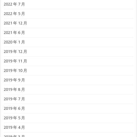
2022 年 7 月
2022 年 5 月
2021 年 12 月
2021 年 6 月
2020 年 1 月
2019 年 12 月
2019 年 11 月
2019 年 10 月
2019 年 9 月
2019 年 8 月
2019 年 7 月
2019 年 6 月
2019 年 5 月
2019 年 4 月
2019 年 3 月