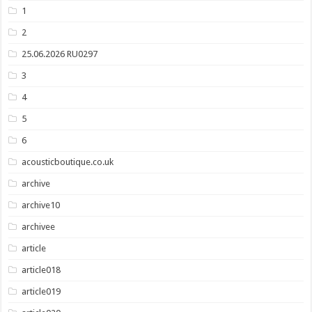
1
2
25.06.2026 RU0297
3
4
5
6
acousticboutique.co.uk
archive
archive10
archivee
article
article018
article019