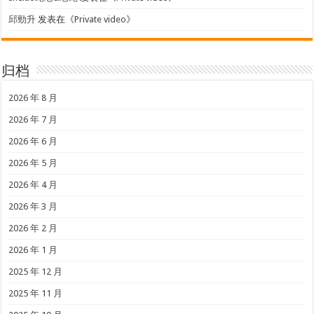
邱勁升
发表在《
Private video
》
归档
2026 年 8 月
2026 年 7 月
2026 年 6 月
2026 年 5 月
2026 年 4 月
2026 年 3 月
2026 年 2 月
2026 年 1 月
2025 年 12 月
2025 年 11 月