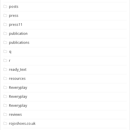
posts
press
press11
publication
publications
q
r
ready_text
resources
Reveryplay
Reveryplay
Reveryplay
reviews
rojoshoes.co.uk