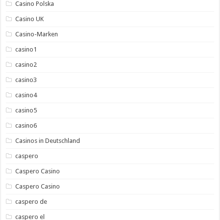
Casino Polska
Casino UK
Casino-Marken
casino1
casino2
casino3
casino4
casino5
casino6
Casinos in Deutschland
caspero
Caspero Casino
Caspero Casino
caspero de
caspero el