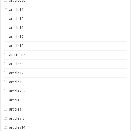
article020
article11
article12
article16
article17
article19
ARTICLE2
article23
article32
article33
article787
article9
articles
articles_3
articles14