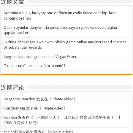
近期文章
Armonía visual y luckycapone definen un estilo único en el hip-hop
contemporáneo
Qədim oyunlar dünyasında pinco azerbaycan yükle və sərvətə açılan
qapıları kəşf et
Exciting challenges await with plinko game online and increased chances
of substantial rewards
Juegos de casino gratis online Vegas Expert
Trouvez un Casino jeux à proximité !
近期评论
Desgame Reaction
发表在《
Private video
》
Rou xuan Ng
发表在《
Private video
》
Ken Ken
发表在《
【只開這一天？！休息日比營業日還多的美食！！】
190313 綜藝大熱門
》
shelao蛇老&老蛇
发表在《
Private video
》