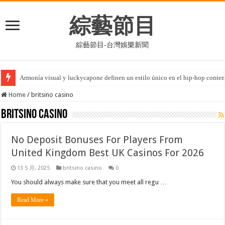
綜藝節目
綜藝節目-台灣娛樂新聞
Armonía visual y luckycapone definen un estilo único en el hip-hop cont
Qədim oyunlar dünyasında pinco azerbaycan yükle və sərvətə açılan qapılar
Home
/
britsino casino
britsino casino
No Deposit Bonuses For Players From
United Kingdom Best UK Casinos For 2026
13 5 月, 2025
britsino casino
0
You should always make sure that you meet all regu …
Read More »