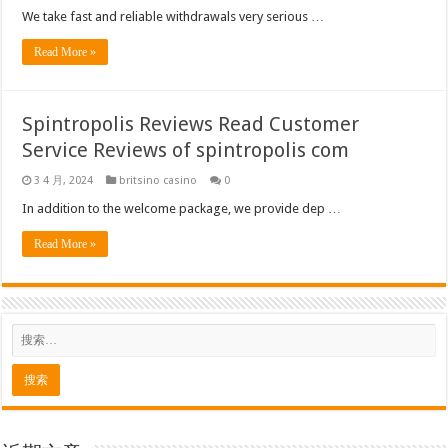
We take fast and reliable withdrawals very serious …
Read More »
Spintropolis Reviews Read Customer
Service Reviews of spintropolis com
3 4 月, 2024
britsino casino
0
In addition to the welcome package, we provide dep …
Read More »