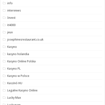
info
interviews
Invest
it4000
jeux
josephinesrestaurant.co.uk
Kasyno
kasyno holandia
Kasyno Online Polska
Kasyno PL
Kasyno w Polsce
Kaszinó HU
Legalne Kasyno Online
Lucky Max
Luckygem