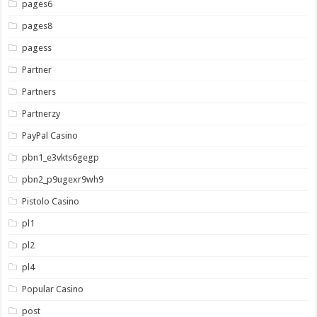
pages6
pages8
pagess
Partner
Partners
Partnerzy
PayPal Casino
pbn1_e3vkts6gegp
pbn2_p9ugexr9wh9
Pistolo Casino
pl1
pl2
pl4
Popular Casino
post