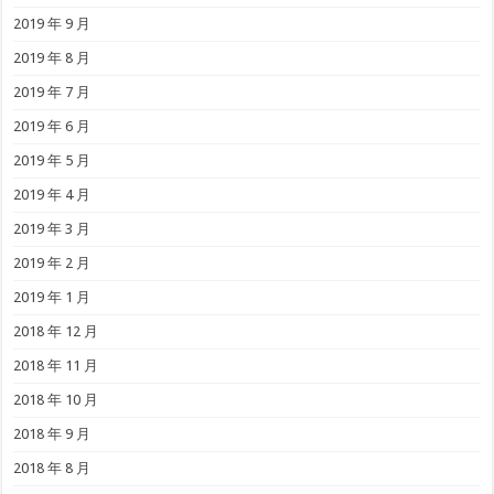
2019 年 9 月
2019 年 8 月
2019 年 7 月
2019 年 6 月
2019 年 5 月
2019 年 4 月
2019 年 3 月
2019 年 2 月
2019 年 1 月
2018 年 12 月
2018 年 11 月
2018 年 10 月
2018 年 9 月
2018 年 8 月