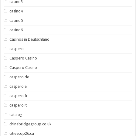
casino3
casino4
casino5
casino6
Casinos in Deutschland
caspero
Caspero Casino
Caspero Casino
caspero de
caspero el
caspero fr
caspero it
catalog
chinabridgegroup.co.uk
citiescop26.ca