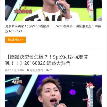
更多精采獨家！只有Vidol看的到！！ Vidol在我手！明星跟著走！ 呷蹦
沒 http://vid …
Read More »
【團體決裂會怎樣？！SpeXial對抗賽開
戰！！】20160826 綜藝大熱門
26 8 月, 2016
綜藝大熱門
20