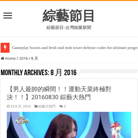
綜藝節目
綜藝節目-台灣娛樂新聞
Ukulungiswa kwesivumelwano okukhulu kuhlanganisa i-10bet, okwenza u
Home
/
2016
/
8 月
Monthly Archives:
8 月 2016
【男人最帥的瞬間！！運動天菜終極對
決！！】20160830 綜藝大熱門
30 8 月, 2016
綜藝大熱門
0