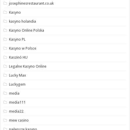
josephinesrestaurant.co.uk
Kasyno
kasyno holandia
Kasyno Online Polska
Kasyno PL
Kasyno w Polsce
Kaszinó HU
Legalne Kasyno Online
Lucky Max
Luckygem
media
media111
media22
mew casino
najlepsze kasyno