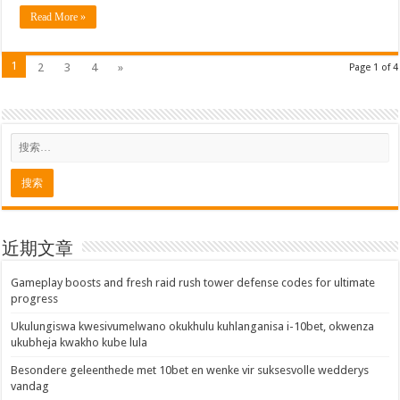
Read More »
1
2
3
4
»
Page 1 of 4
近期文章
Gameplay boosts and fresh raid rush tower defense codes for ultimate
progress
Ukulungiswa kwesivumelwano okukhulu kuhlanganisa i-10bet, okwenza
ukubheja kwakho kube lula
Besondere geleenthede met 10bet en wenke vir suksesvolle wedderys
vandag