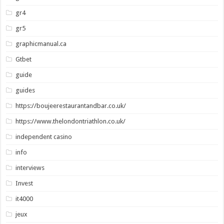
gr4
gr5
graphicmanual.ca
Gtbet
guide
guides
https://boujeerestaurantandbar.co.uk/
https://www.thelondontriathlon.co.uk/
independent casino
info
interviews
Invest
it4000
jeux