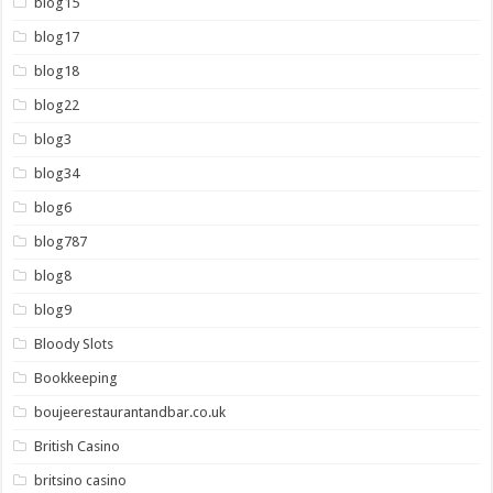
blog15
blog17
blog18
blog22
blog3
blog34
blog6
blog787
blog8
blog9
Bloody Slots
Bookkeeping
boujeerestaurantandbar.co.uk
British Casino
britsino casino