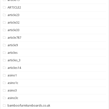
ARTICLE2
article23
article32
article33
article787
article9
articles
articles_3
articles14
asino1
asino1c
asino3
asino3c
bamboofurnitureboards.co.uk