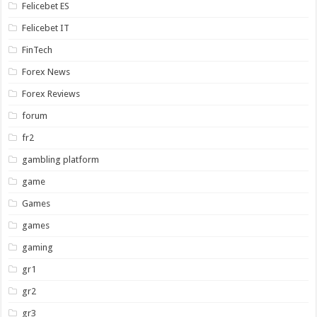
Felicebet ES
Felicebet IT
FinTech
Forex News
Forex Reviews
forum
fr2
gambling platform
game
Games
games
gaming
gr1
gr2
gr3