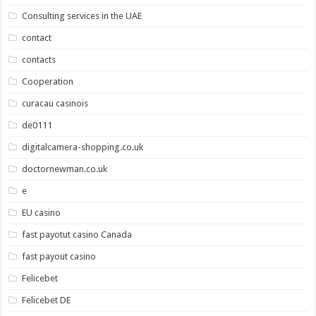
Consulting services in the UAE
contact
contacts
Cooperation
curacau casinois
de0111
digitalcamera-shopping.co.uk
doctornewman.co.uk
e
EU casino
fast payotut casino Canada
fast payout casino
Felicebet
Felicebet DE