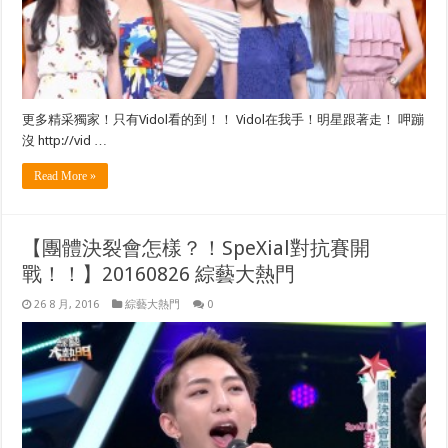
更多精采獨家！只有Vidol看的到！！ Vidol在我手！明星跟著走！ 呷蹦
沒 http://vid …
Read More »
【團體決裂會怎樣？！SpeXial對抗賽開
戰！！】20160826 綜藝大熱門
26 8 月, 2016
綜藝大熱門
0