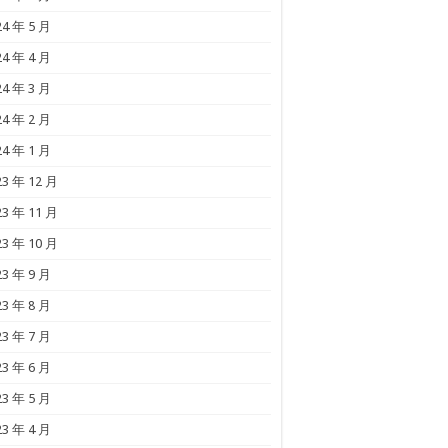
24 年 5 月
24 年 4 月
24 年 3 月
24 年 2 月
24 年 1 月
23 年 12 月
23 年 11 月
23 年 10 月
23 年 9 月
23 年 8 月
23 年 7 月
23 年 6 月
23 年 5 月
23 年 4 月