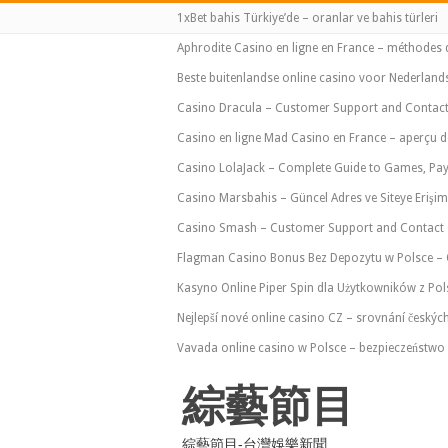
1xBet bahis Türkiye’de – oranlar ve bahis türleri
Aphrodite Casino en ligne en France – méthodes d
Beste buitenlandse online casino voor Nederlandse
Casino Dracula – Customer Support and Contact
Casino en ligne Mad Casino en France – aperçu de
Casino LolaJack – Complete Guide to Games, Pa
Casino Marsbahis – Güncel Adres ve Siteye Erişim
Casino Smash – Customer Support and Contact 
Flagman Casino Bonus Bez Depozytu w Polsce – O
Kasyno Online Piper Spin dla Użytkowników z Pol
Nejlepší nové online casino CZ – srovnání českýc
Vavada online casino w Polsce – bezpieczeństwo
綜藝節目
綜藝節目-台灣娛樂新聞