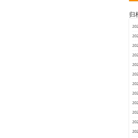
归
20
20
20
20
20
20
20
20
20
20
20
20