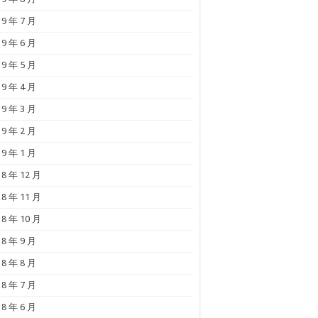
19 年 7 月
19 年 6 月
19 年 5 月
19 年 4 月
19 年 3 月
19 年 2 月
19 年 1 月
18 年 12 月
18 年 11 月
18 年 10 月
18 年 9 月
18 年 8 月
18 年 7 月
18 年 6 月