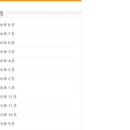
档
26 年 8 月
26 年 7 月
26 年 6 月
26 年 5 月
26 年 4 月
26 年 3 月
26 年 2 月
26 年 1 月
25 年 12 月
25 年 11 月
25 年 10 月
25 年 9 月