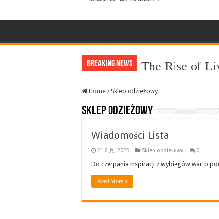
Breaking News
The Rise of Li
Home
/
Sklep odzieżowy
Sklep odzieżowy
Wiadomości Lista
21 2 月, 2025
Sklep odzieżowy
0
Do czerpania inspiracji z wybiegów warto p
Read More »