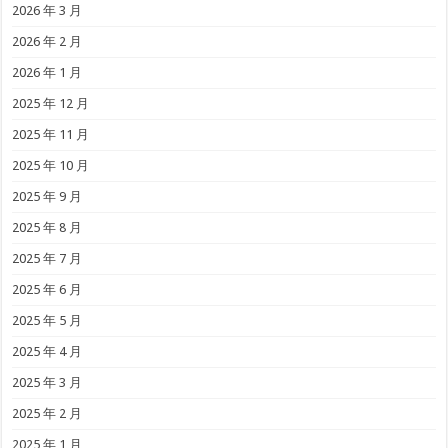
2026 年 3 月
2026 年 2 月
2026 年 1 月
2025 年 12 月
2025 年 11 月
2025 年 10 月
2025 年 9 月
2025 年 8 月
2025 年 7 月
2025 年 6 月
2025 年 5 月
2025 年 4 月
2025 年 3 月
2025 年 2 月
2025 年 1 月