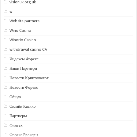
visionuk.org.uk
w
Website partners
Wino Casino
Winorio Casino
withdrawal casino CA
Индексы Форекс
Наши Партнери
Новости Криптовалют
Новости Форекс
Общак
Онлайн Казино
Партнеры
Финтех
Форекс Брокеры