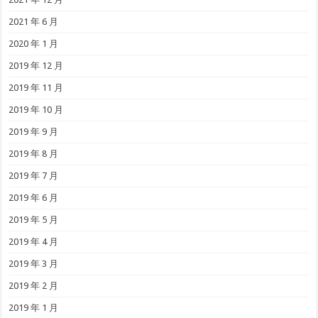
2021 年 6 月
2020 年 1 月
2019 年 12 月
2019 年 11 月
2019 年 10 月
2019 年 9 月
2019 年 8 月
2019 年 7 月
2019 年 6 月
2019 年 5 月
2019 年 4 月
2019 年 3 月
2019 年 2 月
2019 年 1 月