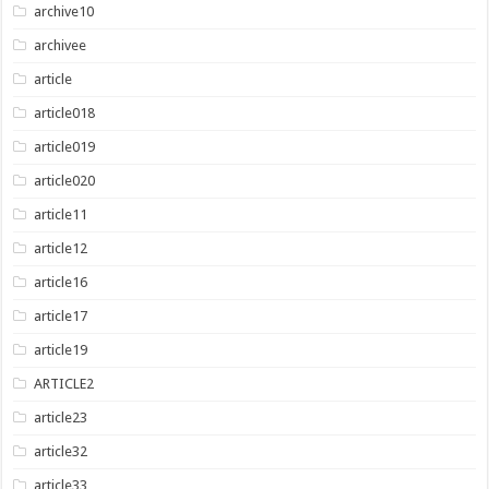
archive10
archivee
article
article018
article019
article020
article11
article12
article16
article17
article19
ARTICLE2
article23
article32
article33