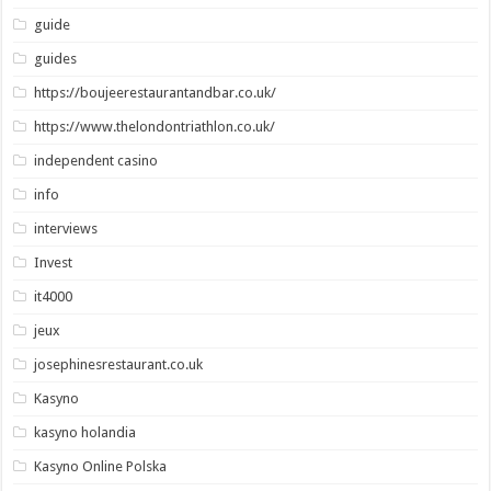
guide
guides
https://boujeerestaurantandbar.co.uk/
https://www.thelondontriathlon.co.uk/
independent casino
info
interviews
Invest
it4000
jeux
josephinesrestaurant.co.uk
Kasyno
kasyno holandia
Kasyno Online Polska