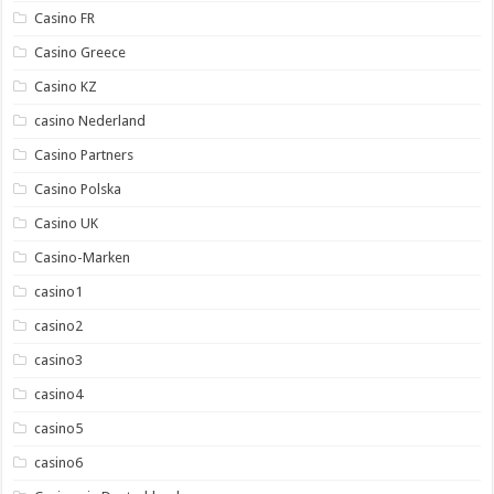
Casino FR
Casino Greece
Casino KZ
casino Nederland
Casino Partners
Casino Polska
Casino UK
Casino-Marken
casino1
casino2
casino3
casino4
casino5
casino6