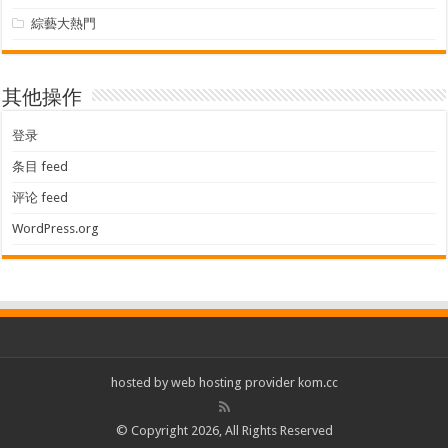
綜藝大熱門
其他操作
登录
条目 feed
评论 feed
WordPress.org
hosted by
web hosting provider kom.cc
© Copyright 2026, All Rights Reserved