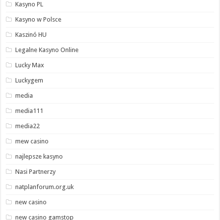
Kasyno PL
Kasyno w Polsce
Kaszinó HU
Legalne Kasyno Online
Lucky Max
Luckygem
media
media111
media22
mew casino
najlepsze kasyno
Nasi Partnerzy
natplanforum.org.uk
new casino
new casino gamstop