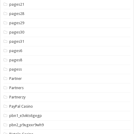
pages21
pages28
pages29
pages30
pages31
pages6
pages8
pagess
Partner
Partners
Partnerzy
PayPal Casino
pbn1_e3vkts6gegp
pbn2_p9ugexr9wh9