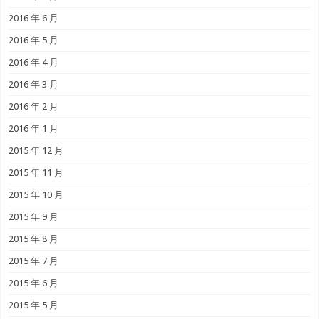
2016 年 6 月
2016 年 5 月
2016 年 4 月
2016 年 3 月
2016 年 2 月
2016 年 1 月
2015 年 12 月
2015 年 11 月
2015 年 10 月
2015 年 9 月
2015 年 8 月
2015 年 7 月
2015 年 6 月
2015 年 5 月