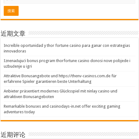
近期文章
Increíble oportunidad y thor fortune casino para ganar con estrategias
innovadoras
Iznenađujući bonus program thorfortune casino donosi nove pobjede i
uzbuđenje u igri
Attraktive Bonusangebote und https://thenv-casinos.com.de für
erfahrene Spieler garantieren beste Unterhaltung
Anbieter präsentiert modernes Glücksspiel mit ninlay casino und
attraktiven Bonusangeboten
Remarkable bonuses and casinodays-in.net offer exciting gaming
adventures today
近期评论