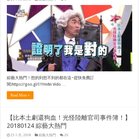
綜藝大熱門！想的到想不到的都在這~趕快免費訂
閱:https://goo.gl/I1Ym8n Vido …
Read More »
【比本土劇還狗血！光怪陸離官司事件簿！】
20180124 綜藝大熱門
25 1 月, 2018
綜藝大熱門
20