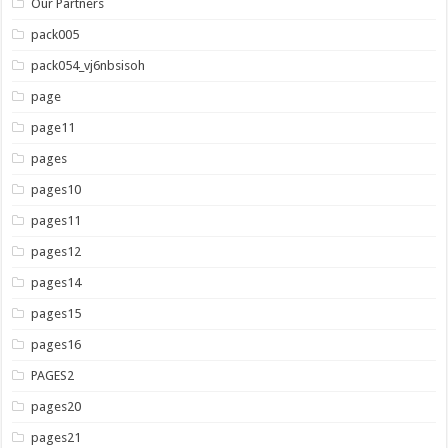
Our Partners
pack005
pack054_vj6nbsisoh
page
page11
pages
pages10
pages11
pages12
pages14
pages15
pages16
PAGES2
pages20
pages21