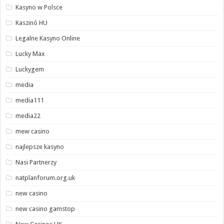
Kasyno w Polsce
Kaszinó HU
Legalne Kasyno Online
Lucky Max
Luckygem
media
media111
media22
mew casino
najlepsze kasyno
Nasi Partnerzy
natplanforum.org.uk
new casino
new casino gamstop