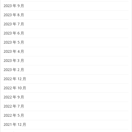
2023 年 9 月
2023 年 8 月
2023 年 7 月
2023 年 6 月
2023 年 5 月
2023 年 4 月
2023 年 3 月
2023 年 2 月
2022 年 12 月
2022 年 10 月
2022 年 9 月
2022 年 7 月
2022 年 5 月
2021 年 12 月