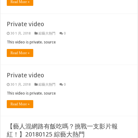
Read More »
Private video
30 1 月, 2018
綜藝大熱門
0
This video is private. source
Read More »
Private video
30 1 月, 2018
綜藝大熱門
0
This video is private. source
Read More »
【藝人混網路有飯吃嗎？挑戰一支影片報
紅！】20180125 綜藝大熱門