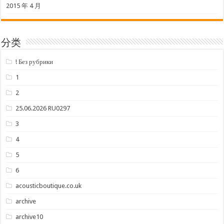
2015 年 4 月
分类
! Без рубрики
1
2
25.06.2026 RU0297
3
4
5
6
acousticboutique.co.uk
archive
archive10