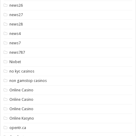
news26
news27
news28
news4
news7
news787
Nixbet
no kyc casinos
non gamstop casinos
Online Casino
Online Casino
Online Casino
Online Kasyno
opentr.ca