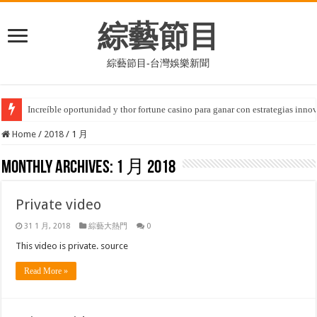
綜藝節目
綜藝節目-台灣娛樂新聞
Increíble oportunidad y thor fortune casino para ganar con estrategias inno
Iznenađujući bonus program thorfortune casino donosi nove pobjede i uzbu
Home
/
2018
/
1 月
Monthly Archives:
1 月 2018
Private video
31 1 月, 2018
綜藝大熱門
0
This video is private. source
Read More »