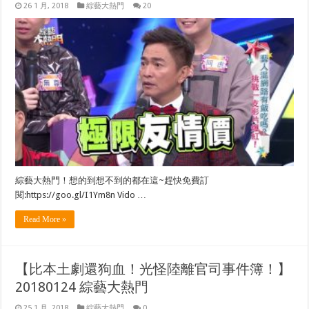
26 1 月, 2018
綜藝大熱門
20
綜藝大熱門！想的到想不到的都在這~趕快免費訂
閱:https://goo.gl/I1Ym8n Vido …
Read More »
【比本土劇還狗血！光怪陸離官司事件簿！】
20180124 綜藝大熱門
25 1 月, 2018
綜藝大熱門
0