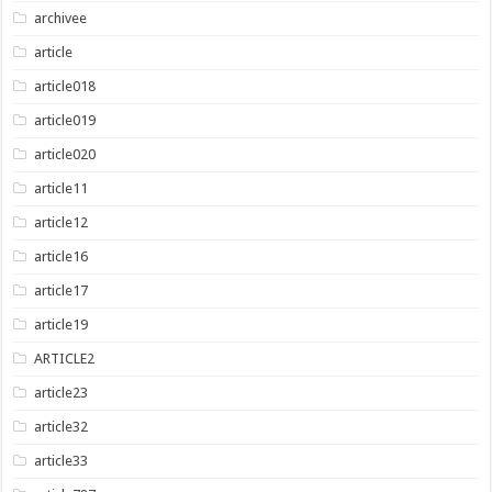
archivee
article
article018
article019
article020
article11
article12
article16
article17
article19
ARTICLE2
article23
article32
article33