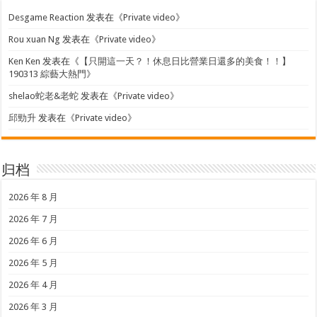
Desgame Reaction
发表在《
Private video
》
Rou xuan Ng
发表在《
Private video
》
Ken Ken
发表在《
【只開這一天？！休息日比營業日還多的美食！！】
190313 綜藝大熱門
》
shelao蛇老&老蛇
发表在《
Private video
》
邱勁升
发表在《
Private video
》
归档
2026 年 8 月
2026 年 7 月
2026 年 6 月
2026 年 5 月
2026 年 4 月
2026 年 3 月