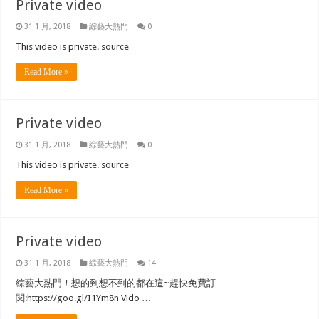
Private video
31 1 月, 2018
綜藝大熱門
0
This video is private. source
Read More »
Private video
31 1 月, 2018
綜藝大熱門
0
This video is private. source
Read More »
Private video
31 1 月, 2018
綜藝大熱門
14
綜藝大熱門！想的到想不到的都在這~趕快免費訂
閱:https://goo.gl/I1Ym8n Vido …