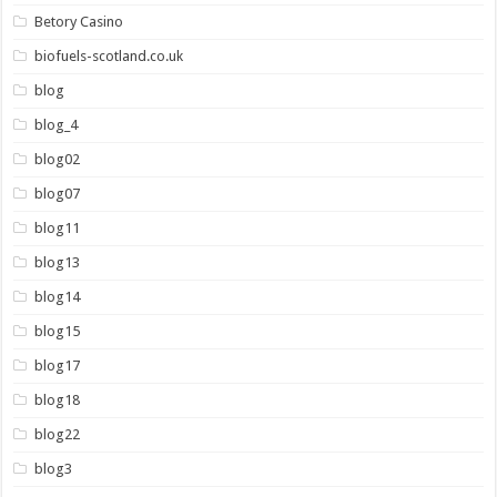
Betory Casino
biofuels-scotland.co.uk
blog
blog_4
blog02
blog07
blog11
blog13
blog14
blog15
blog17
blog18
blog22
blog3