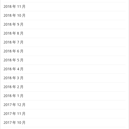
2018 年 11 月
2018 年 10 月
2018 年 9 月
2018 年 8 月
2018 年 7 月
2018 年 6 月
2018 年 5 月
2018 年 4 月
2018 年 3 月
2018 年 2 月
2018 年 1 月
2017 年 12 月
2017 年 11 月
2017 年 10 月