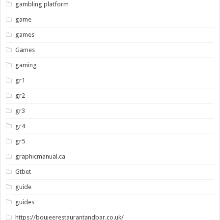
gambling platform
game
games
Games
gaming
gr1
gr2
gr3
gr4
gr5
graphicmanual.ca
Gtbet
guide
guides
https://boujeerestaurantandbar.co.uk/