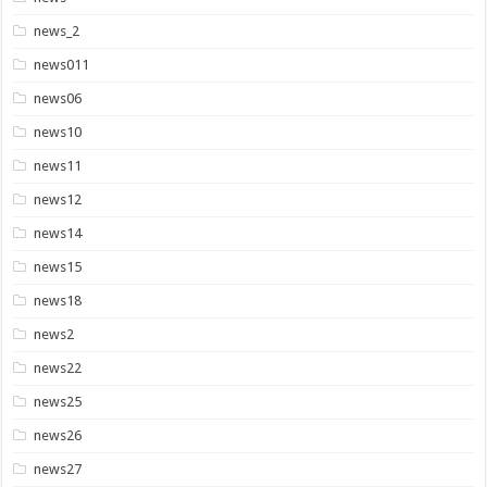
news_2
news011
news06
news10
news11
news12
news14
news15
news18
news2
news22
news25
news26
news27