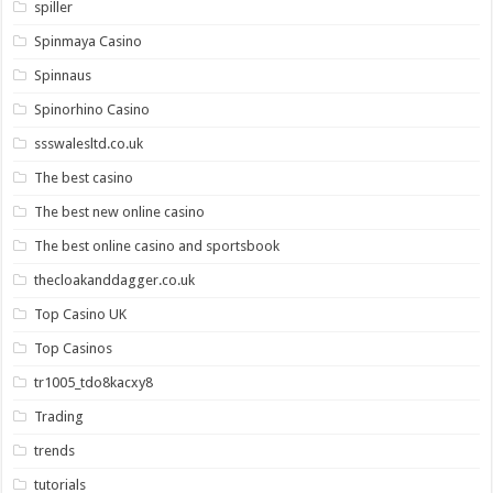
spiller
Spinmaya Casino
Spinnaus
Spinorhino Casino
ssswalesltd.co.uk
The best casino
The best new online casino
The best online casino and sportsbook
thecloakanddagger.co.uk
Top Casino UK
Top Casinos
tr1005_tdo8kacxy8
Trading
trends
tutorials