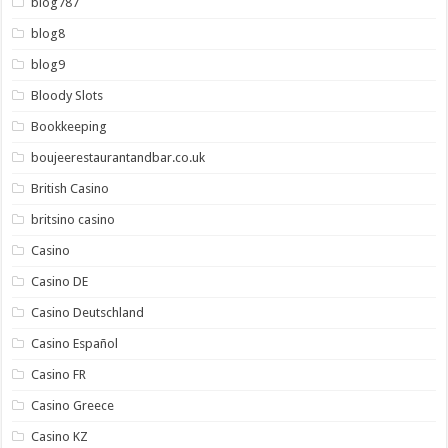
blog787
blog8
blog9
Bloody Slots
Bookkeeping
boujeerestaurantandbar.co.uk
British Casino
britsino casino
Casino
Casino DE
Casino Deutschland
Casino Español
Casino FR
Casino Greece
Casino KZ