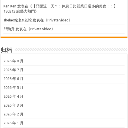
Ken Ken
发表在《
【只開這一天？！休息日比營業日還多的美食！！】
190313 綜藝大熱門
》
shelao蛇老&老蛇
发表在《
Private video
》
邱勁升
发表在《
Private video
》
归档
2026 年 8 月
2026 年 7 月
2026 年 6 月
2026 年 5 月
2026 年 4 月
2026 年 3 月
2026 年 2 月
2026 年 1 月