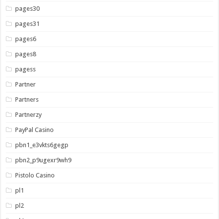
pages30
pages31
pages6
pages8
pagess
Partner
Partners
Partnerzy
PayPal Casino
pbn1_e3vkts6gegp
pbn2_p9ugexr9wh9
Pistolo Casino
pl1
pl2