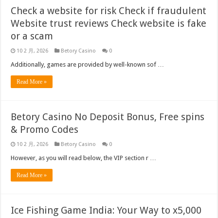
Check a website for risk Check if fraudulent
Website trust reviews Check website is fake
or a scam
10 2 月, 2026
Betory Casino
0
Additionally, games are provided by well-known sof …
Read More »
Betory Casino No Deposit Bonus, Free spins
& Promo Codes
10 2 月, 2026
Betory Casino
0
However, as you will read below, the VIP section r …
Read More »
Ice Fishing Game India: Your Way to x5,000