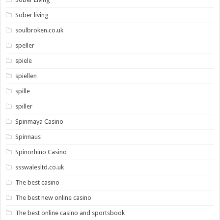
Sober living
soulbroken.co.uk
speller
spiele
spiellen
spille
spiller
Spinmaya Casino
Spinnaus
Spinorhino Casino
ssswalesltd.co.uk
The best casino
The best new online casino
The best online casino and sportsbook