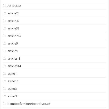
ARTICLE2
article23
article32
article33
article787
article9
articles
articles_3
articles14
asino1
asino1c
asino3
asino3c
bamboofurnitureboards.co.uk