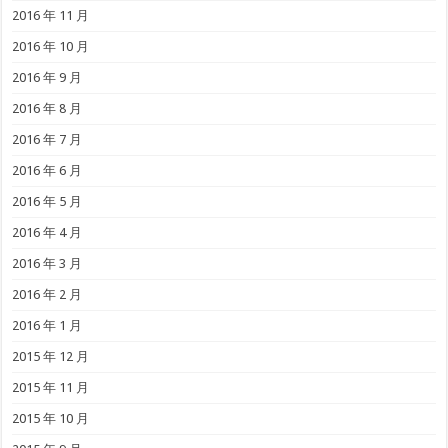
2016 年 11 月
2016 年 10 月
2016 年 9 月
2016 年 8 月
2016 年 7 月
2016 年 6 月
2016 年 5 月
2016 年 4 月
2016 年 3 月
2016 年 2 月
2016 年 1 月
2015 年 12 月
2015 年 11 月
2015 年 10 月