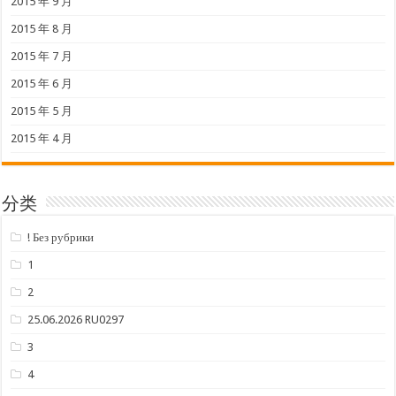
2015 年 9 月
2015 年 8 月
2015 年 7 月
2015 年 6 月
2015 年 5 月
2015 年 4 月
分类
! Без рубрики
1
2
25.06.2026 RU0297
3
4