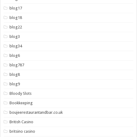
blog17
blog18
blog22
blog3
blog34
blog6
blog787
blog8
blog9
Bloody Slots
Bookkeeping
boujeerestaurantandbar.co.uk
British Casino
britsino casino