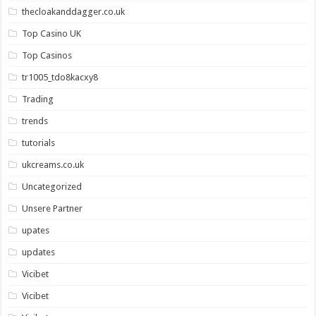
thecloakanddagger.co.uk
Top Casino UK
Top Casinos
tr1005_tdo8kacxy8
Trading
trends
tutorials
ukcreams.co.uk
Uncategorized
Unsere Partner
upates
updates
Vicibet
Vicibet