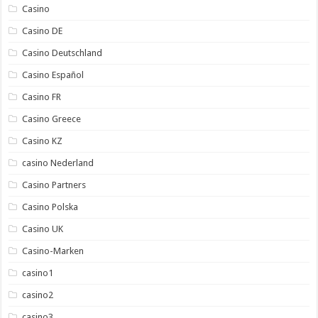
Casino
Casino DE
Casino Deutschland
Casino Español
Casino FR
Casino Greece
Casino KZ
casino Nederland
Casino Partners
Casino Polska
Casino UK
Casino-Marken
casino1
casino2
casino3