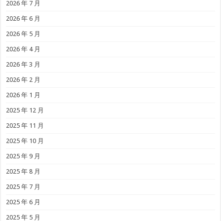
2026 年 7 月
2026 年 6 月
2026 年 5 月
2026 年 4 月
2026 年 3 月
2026 年 2 月
2026 年 1 月
2025 年 12 月
2025 年 11 月
2025 年 10 月
2025 年 9 月
2025 年 8 月
2025 年 7 月
2025 年 6 月
2025 年 5 月