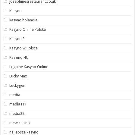
josephinesrestaurant.co.uk
Kasyno
kasyno holandia
Kasyno Online Polska
Kasyno PL
Kasyno w Polsce
Kaszinó HU
Legalne Kasyno Online
Lucky Max
Luckygem
media
media111
media22
mew casino
najlepsze kasyno