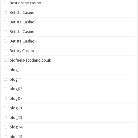
Best online casino
Betista Casino
Betista Casino
Betista Casino
Betista Casino
Betory Casino
biofuels-scotland.co.uk
blog
blog_4
blog02
blog07
blog11
blog13
blog14
blog15