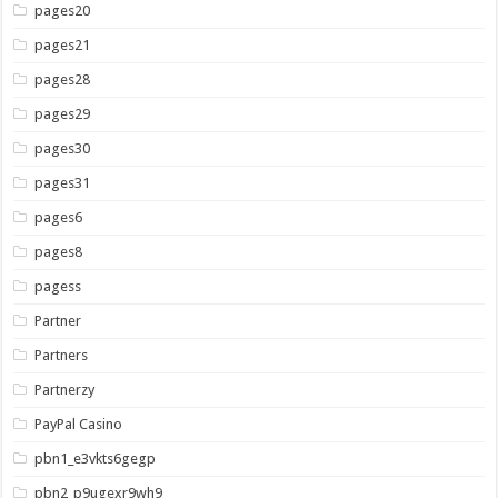
pages20
pages21
pages28
pages29
pages30
pages31
pages6
pages8
pagess
Partner
Partners
Partnerzy
PayPal Casino
pbn1_e3vkts6gegp
pbn2_p9ugexr9wh9