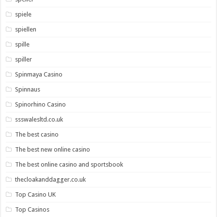
spiele
spiellen
spille
spiller
Spinmaya Casino
Spinnaus
Spinorhino Casino
ssswalesltd.co.uk
The best casino
The best new online casino
The best online casino and sportsbook
thecloakanddagger.co.uk
Top Casino UK
Top Casinos