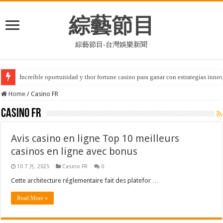
綜藝節目
綜藝節目-台灣娛樂新聞
Increíble oportunidad y thor fortune casino para ganar con estrategias inno
Iznenađujući bonus program thorfortune casino donosi nove pobjede i uzbu
Home
/
Casino FR
Casino FR
Avis casino en ligne Top 10 meilleurs
casinos en ligne avec bonus
10 7 月, 2025
Casino FR
0
Cette architecture réglementaire fait des platefor …
Read More »