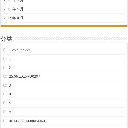
2015 年 6 月
2015 年 5 月
2015 年 4 月
分类
! Без рубрики
1
2
25.06.2026 RU0297
3
4
5
6
acousticboutique.co.uk