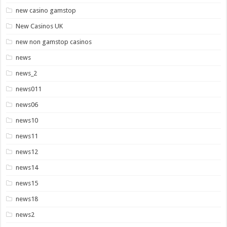
new casino gamstop
New Casinos UK
new non gamstop casinos
news
news_2
news011
news06
news10
news11
news12
news14
news15
news18
news2