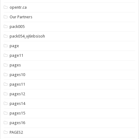
opentr.ca
Our Partners
pack005
pack054_vj6nbsisoh
page
page11
pages
pages10
pages11
pages12
pages14
pages15
pages16
PAGES2