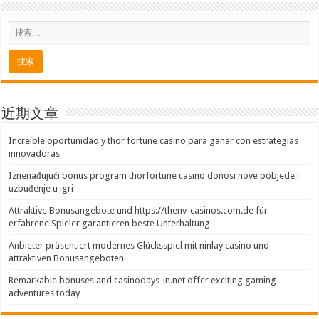
近期文章
Increíble oportunidad y thor fortune casino para ganar con estrategias
innovadoras
Iznenađujući bonus program thorfortune casino donosi nove pobjede i
uzbuđenje u igri
Attraktive Bonusangebote und https://thenv-casinos.com.de für
erfahrene Spieler garantieren beste Unterhaltung
Anbieter präsentiert modernes Glücksspiel mit ninlay casino und
attraktiven Bonusangeboten
Remarkable bonuses and casinodays-in.net offer exciting gaming
adventures today