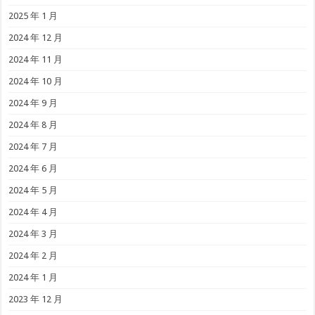
2025 年 1 月
2024 年 12 月
2024 年 11 月
2024 年 10 月
2024 年 9 月
2024 年 8 月
2024 年 7 月
2024 年 6 月
2024 年 5 月
2024 年 4 月
2024 年 3 月
2024 年 2 月
2024 年 1 月
2023 年 12 月