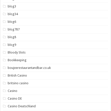
blog3
blog34
blog6
blog787
blog8
blog9
Bloody Slots
Bookkeeping
boujeerestaurantandbar.co.uk
British Casino
britsino casino
Casino
Casino DE
Casino Deutschland