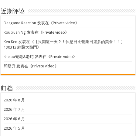
近期评论
Desgame Reaction
发表在《
Private video
》
Rou xuan Ng
发表在《
Private video
》
Ken Ken
发表在《
【只開這一天？！休息日比營業日還多的美食！！】
190313 綜藝大熱門
》
shelao蛇老&老蛇
发表在《
Private video
》
邱勁升
发表在《
Private video
》
归档
2026 年 8 月
2026 年 7 月
2026 年 6 月
2026 年 5 月