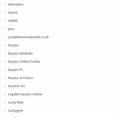
interviews
Invest
it4000
jeux
josephinesrestaurant.co.uk
Kasyno
kasyno holandia
Kasyno Online Polska
Kasyno PL
Kasyno w Polsce
Kaszinó HU
Legalne Kasyno Online
Lucky Max
Luckygem