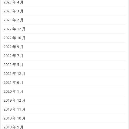
2023 年 4 月
2023 年 3 月
2023 年 2 月
2022 年 12 月
2022 年 10 月
2022 年 9 月
2022 年 7 月
2022 年 5 月
2021 年 12 月
2021 年 6 月
2020 年 1 月
2019 年 12 月
2019 年 11 月
2019 年 10 月
2019 年 9 月