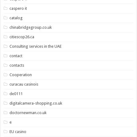
caspero it
catalog
chinabridgegroup.co.uk
citiescop26.ca
Consulting services in the UAE
contact
contacts
Cooperation
curacau casinois
de0111
digitalcamera-shopping.co.uk
doctornewman.co.uk
e
EU casino