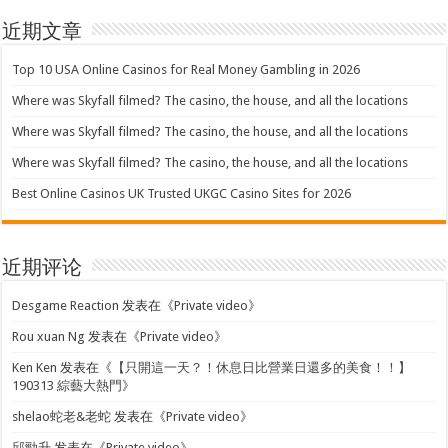
近期文章
Top 10 USA Online Casinos for Real Money Gambling in 2026
Where was Skyfall filmed? The casino, the house, and all the locations
Where was Skyfall filmed? The casino, the house, and all the locations
Where was Skyfall filmed? The casino, the house, and all the locations
Best Online Casinos UK Trusted UKGC Casino Sites for 2026
近期评论
Desgame Reaction
发表在《
Private video
》
Rou xuan Ng
发表在《
Private video
》
Ken Ken
发表在《
【只開這一天？！休息日比營業日還多的美食！！】
190313 綜藝大熱門
》
shelao蛇老&老蛇
发表在《
Private video
》
邱勁升
发表在《
Private video
》