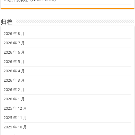
归档
2026 年 8 月
2026 年 7 月
2026 年 6 月
2026 年 5 月
2026 年 4 月
2026 年 3 月
2026 年 2 月
2026 年 1 月
2025 年 12 月
2025 年 11 月
2025 年 10 月