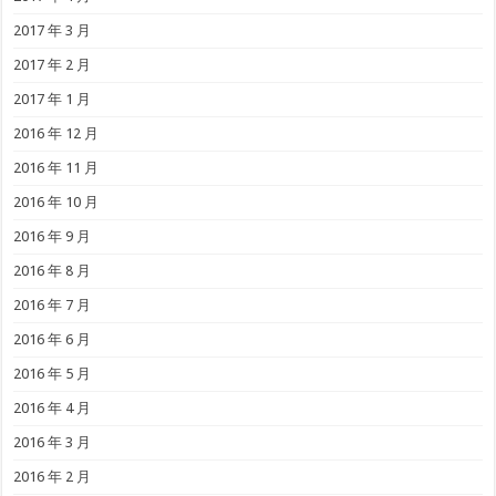
2017 年 3 月
2017 年 2 月
2017 年 1 月
2016 年 12 月
2016 年 11 月
2016 年 10 月
2016 年 9 月
2016 年 8 月
2016 年 7 月
2016 年 6 月
2016 年 5 月
2016 年 4 月
2016 年 3 月
2016 年 2 月