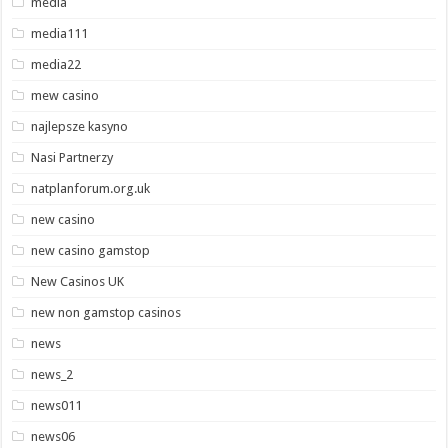
media
media111
media22
mew casino
najlepsze kasyno
Nasi Partnerzy
natplanforum.org.uk
new casino
new casino gamstop
New Casinos UK
new non gamstop casinos
news
news_2
news011
news06