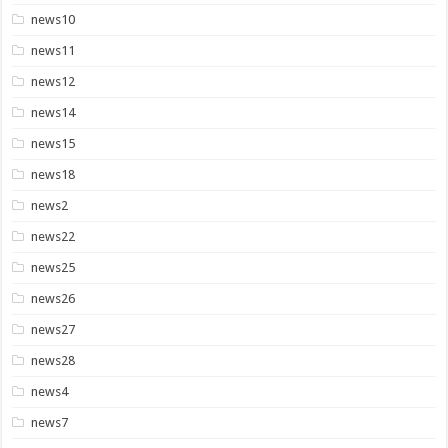
news10
news11
news12
news14
news15
news18
news2
news22
news25
news26
news27
news28
news4
news7