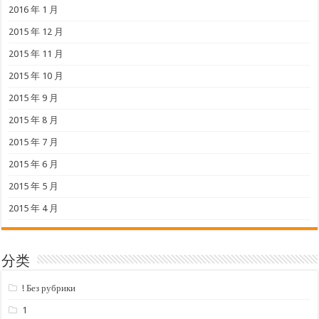
2016 年 1 月
2015 年 12 月
2015 年 11 月
2015 年 10 月
2015 年 9 月
2015 年 8 月
2015 年 7 月
2015 年 6 月
2015 年 5 月
2015 年 4 月
分类
! Без рубрики
1