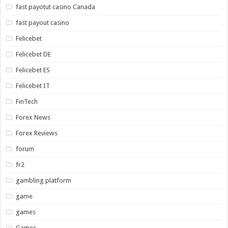
fast payotut casino Canada
fast payout casino
Felicebet
Felicebet DE
Felicebet ES
Felicebet IT
FinTech
Forex News
Forex Reviews
forum
fr2
gambling platform
game
games
Games