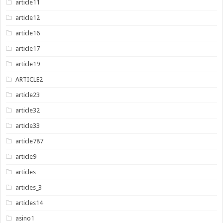
article11
article12
article16
article17
article19
ARTICLE2
article23
article32
article33
article787
article9
articles
articles_3
articles14
asino1