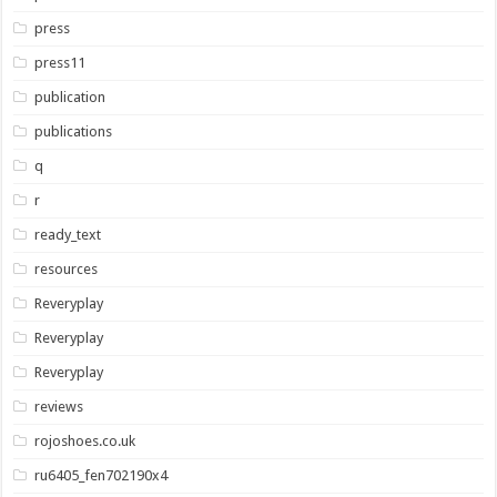
press
press11
publication
publications
q
r
ready_text
resources
Reveryplay
Reveryplay
Reveryplay
reviews
rojoshoes.co.uk
ru6405_fen702190x4