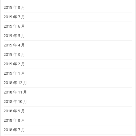
2019 年 8 月
2019 年 7 月
2019 年 6 月
2019 年 5 月
2019 年 4 月
2019 年 3 月
2019 年 2 月
2019 年 1 月
2018 年 12 月
2018 年 11 月
2018 年 10 月
2018 年 9 月
2018 年 8 月
2018 年 7 月