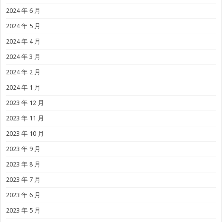
2024 年 6 月
2024 年 5 月
2024 年 4 月
2024 年 3 月
2024 年 2 月
2024 年 1 月
2023 年 12 月
2023 年 11 月
2023 年 10 月
2023 年 9 月
2023 年 8 月
2023 年 7 月
2023 年 6 月
2023 年 5 月