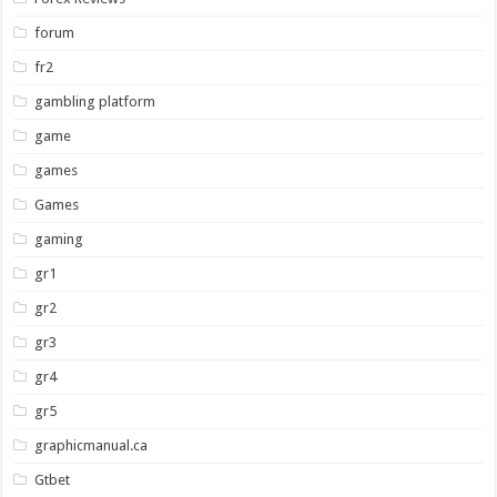
forum
fr2
gambling platform
game
games
Games
gaming
gr1
gr2
gr3
gr4
gr5
graphicmanual.ca
Gtbet