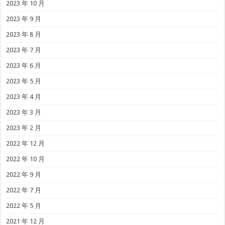
2023 年 10 月
2023 年 9 月
2023 年 8 月
2023 年 7 月
2023 年 6 月
2023 年 5 月
2023 年 4 月
2023 年 3 月
2023 年 2 月
2022 年 12 月
2022 年 10 月
2022 年 9 月
2022 年 7 月
2022 年 5 月
2021 年 12 月