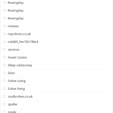
Reveryplay
Reveryplay
Reveryplay
reviews
rojoshoes.co.uk
ru6405_fen702190x4
services
Seven Casino
Sklep odzieżowy
Slots
Sober Living
Sober living
soulbroken.co.uk
speller
spiele