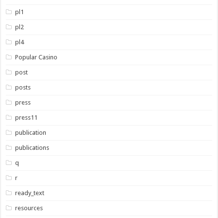
pl1
pl2
pl4
Popular Casino
post
posts
press
press11
publication
publications
q
r
ready_text
resources