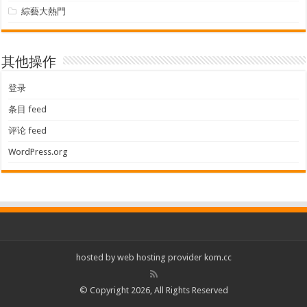
綜藝大熱門
其他操作
登录
条目 feed
评论 feed
WordPress.org
hosted by
web hosting provider kom.cc
© Copyright 2026, All Rights Reserved