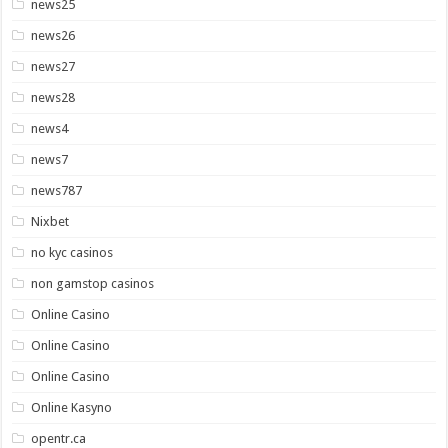
news25
news26
news27
news28
news4
news7
news787
Nixbet
no kyc casinos
non gamstop casinos
Online Casino
Online Casino
Online Casino
Online Kasyno
opentr.ca