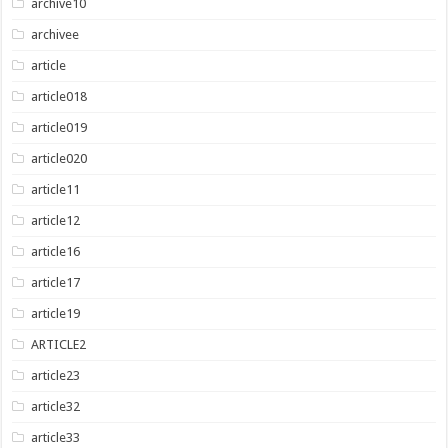
archive10
archivee
article
article018
article019
article020
article11
article12
article16
article17
article19
ARTICLE2
article23
article32
article33