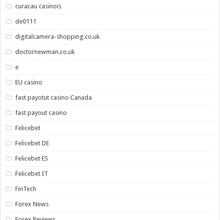
curacau casinois
de0111
digitalcamera-shopping.co.uk
doctornewman.co.uk
e
EU casino
fast payotut casino Canada
fast payout casino
Felicebet
Felicebet DE
Felicebet ES
Felicebet IT
FinTech
Forex News
Forex Reviews