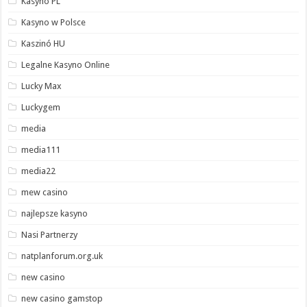
Kasyno PL
Kasyno w Polsce
Kaszinó HU
Legalne Kasyno Online
Lucky Max
Luckygem
media
media111
media22
mew casino
najlepsze kasyno
Nasi Partnerzy
natplanforum.org.uk
new casino
new casino gamstop