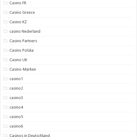
Casino FR
Casino Greece
Casino KZ
casino Nederland
Casino Partners
Casino Polska
Casino UK
Casino-Marken
casino1
casino2
casino3
casino4
casino5
casino6
Casinos in Deutschland