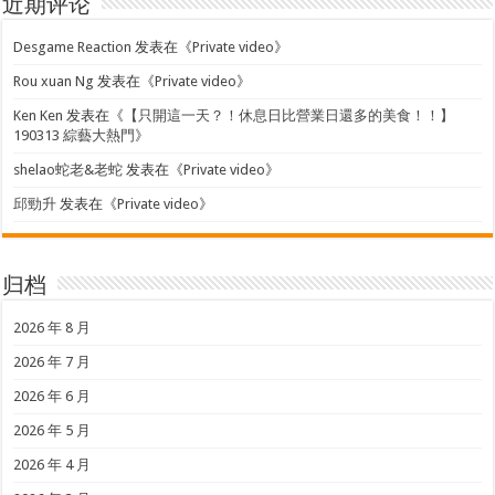
近期评论
Desgame Reaction
发表在《
Private video
》
Rou xuan Ng
发表在《
Private video
》
Ken Ken
发表在《
【只開這一天？！休息日比營業日還多的美食！！】
190313 綜藝大熱門
》
shelao蛇老&老蛇
发表在《
Private video
》
邱勁升
发表在《
Private video
》
归档
2026 年 8 月
2026 年 7 月
2026 年 6 月
2026 年 5 月
2026 年 4 月