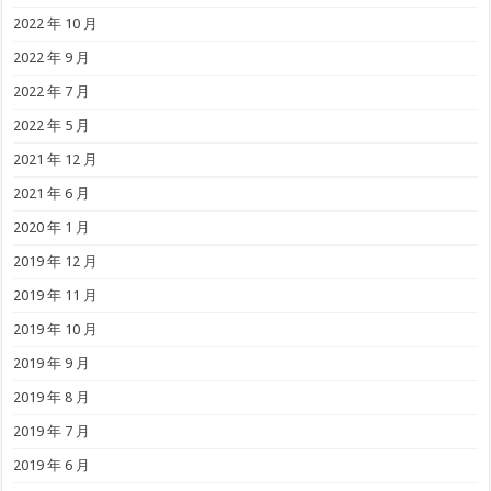
2022 年 10 月
2022 年 9 月
2022 年 7 月
2022 年 5 月
2021 年 12 月
2021 年 6 月
2020 年 1 月
2019 年 12 月
2019 年 11 月
2019 年 10 月
2019 年 9 月
2019 年 8 月
2019 年 7 月
2019 年 6 月