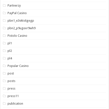
Partnerzy
PayPal Casino
pbn1_e3vkts6gegp
pbn2_p9ugexr9wh9
Pistolo Casino
pl1
pl2
pl4
Popular Casino
post
posts
press
press11
publication