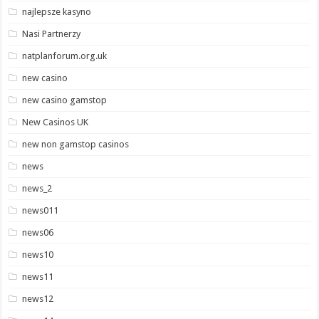
najlepsze kasyno
Nasi Partnerzy
natplanforum.org.uk
new casino
new casino gamstop
New Casinos UK
new non gamstop casinos
news
news_2
news011
news06
news10
news11
news12