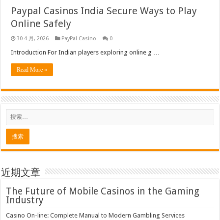
Paypal Casinos India Secure Ways to Play
Online Safely
30 4 月, 2026
PayPal Casino
0
Introduction For Indian players exploring online g …
Read More »
近期文章
The Future of Mobile Casinos in the Gaming
Industry
Casino On-line: Complete Manual to Modern Gambling Services