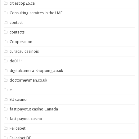
citiescop26.ca
Consulting services in the UAE
contact
contacts
Cooperation
curacau casinois
de0111
digitalcamera-shopping.co.uk
doctornewman.co.uk
e
EU casino
fast payotut casino Canada
fast payout casino
Felicebet
Felicebet DE