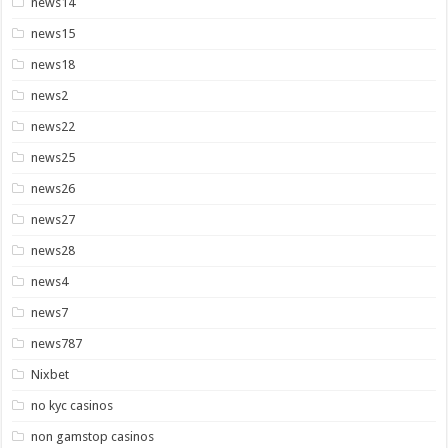
news14
news15
news18
news2
news22
news25
news26
news27
news28
news4
news7
news787
Nixbet
no kyc casinos
non gamstop casinos