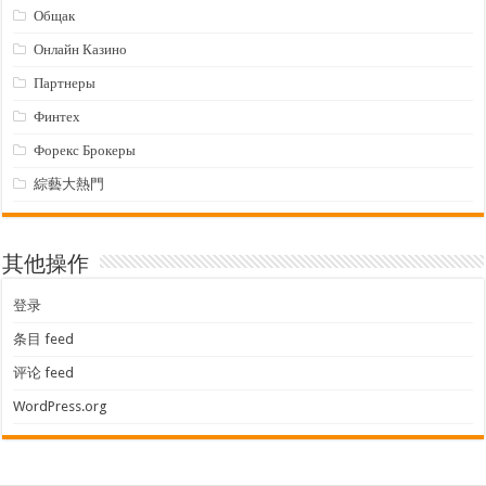
Общак
Онлайн Казино
Партнеры
Финтех
Форекс Брокеры
綜藝大熱門
其他操作
登录
条目 feed
评论 feed
WordPress.org