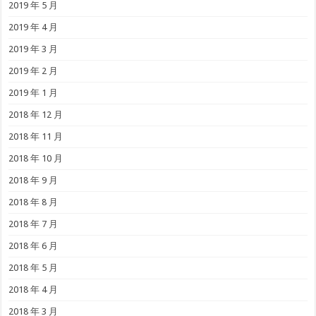
2019 年 5 月
2019 年 4 月
2019 年 3 月
2019 年 2 月
2019 年 1 月
2018 年 12 月
2018 年 11 月
2018 年 10 月
2018 年 9 月
2018 年 8 月
2018 年 7 月
2018 年 6 月
2018 年 5 月
2018 年 4 月
2018 年 3 月