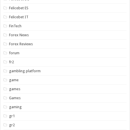
Felicebet ES
Felicebet IT
FinTech
Forex News
Forex Reviews
forum
fr2
gambling platform
game
games
Games
gaming
gr1
gr2