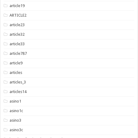
article19
ARTICLE2
article23
article32
article33
article787
article9
articles
articles_3
articles14
asino1
asino1c
asino3
asino3c