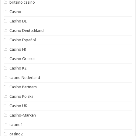
britsino casino
Casino
Casino DE
Casino Deutschland
Casino Español
Casino FR
Casino Greece
Casino KZ
casino Nederland
Casino Partners
Casino Polska
Casino UK
Casino-Marken
casino1
casino2