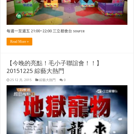
每週一至週五 21:00~22:00 三立都會台 source
Read More »
【今晚的亮點！毛小子聯誼會！！】
20151225 綜藝大熱門
25 12 月, 2015
綜藝大熱門
0