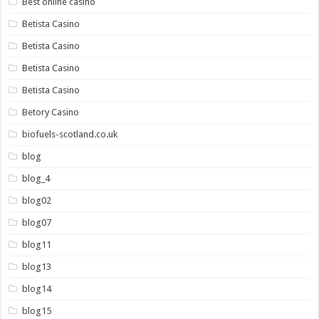
Best online casino
Betista Casino
Betista Casino
Betista Casino
Betista Casino
Betory Casino
biofuels-scotland.co.uk
blog
blog_4
blog02
blog07
blog11
blog13
blog14
blog15