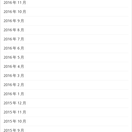
2016 年 11 月
2016 年 10 月
2016 年 9 月
2016 年 8 月
2016 年 7 月
2016 年 6 月
2016 年 5 月
2016 年 4 月
2016 年 3 月
2016 年 2 月
2016 年 1 月
2015 年 12 月
2015 年 11 月
2015 年 10 月
2015 年 9 月