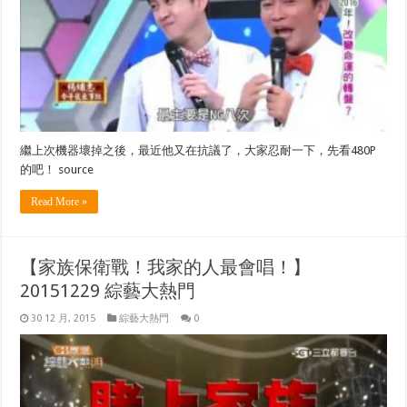
繼上次機器壞掉之後，最近他又在抗議了，大家忍耐一下，先看480P
的吧！ source
Read More »
【家族保衛戰！我家的人最會唱！】
20151229 綜藝大熱門
30 12 月, 2015
綜藝大熱門
0