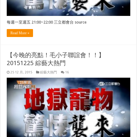
每週一至週五 21:00~22:00 三立都會台 source
Read More »
【今晚的亮點！毛小子聯誼會！！】
20151225 綜藝大熱門
25 12 月, 2015
綜藝大熱門
16