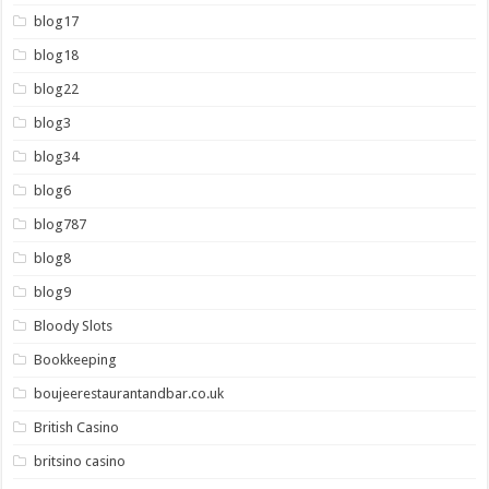
blog17
blog18
blog22
blog3
blog34
blog6
blog787
blog8
blog9
Bloody Slots
Bookkeeping
boujeerestaurantandbar.co.uk
British Casino
britsino casino