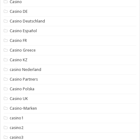
Casino
Casino DE
Casino Deutschland
Casino Español
Casino FR
Casino Greece
Casino KZ
casino Nederland
Casino Partners
Casino Polska
Casino UK
Casino-Marken
casino1
casino2
casino3