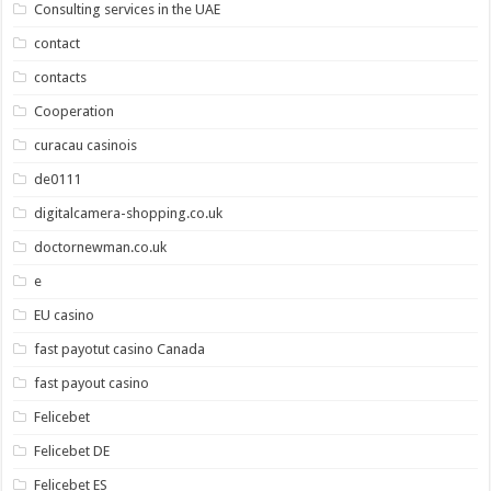
Consulting services in the UAE
contact
contacts
Cooperation
curacau casinois
de0111
digitalcamera-shopping.co.uk
doctornewman.co.uk
e
EU casino
fast payotut casino Canada
fast payout casino
Felicebet
Felicebet DE
Felicebet ES