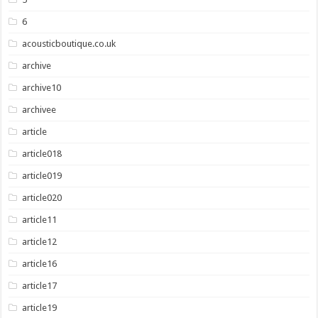
6
acousticboutique.co.uk
archive
archive10
archivee
article
article018
article019
article020
article11
article12
article16
article17
article19