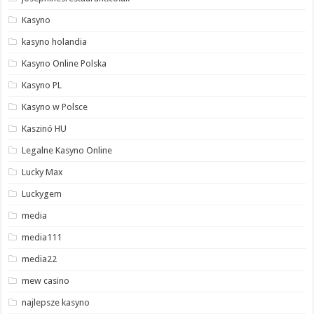
Kasyno
kasyno holandia
Kasyno Online Polska
Kasyno PL
Kasyno w Polsce
Kaszinó HU
Legalne Kasyno Online
Lucky Max
Luckygem
media
media111
media22
mew casino
najlepsze kasyno