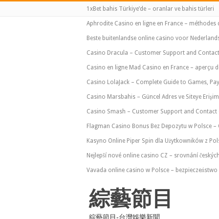
1xBet bahis Türkiye’de – oranlar ve bahis türleri
Aphrodite Casino en ligne en France – méthodes d
Beste buitenlandse online casino voor Nederlandse
Casino Dracula – Customer Support and Contact
Casino en ligne Mad Casino en France – aperçu de
Casino LolaJack – Complete Guide to Games, Pa
Casino Marsbahis – Güncel Adres ve Siteye Erişim
Casino Smash – Customer Support and Contact 
Flagman Casino Bonus Bez Depozytu w Polsce – O
Kasyno Online Piper Spin dla Użytkowników z Pol
Nejlepší nové online casino CZ – srovnání českýc
Vavada online casino w Polsce – bezpieczeństwo
綜藝節目
綜藝節目-台灣娛樂新聞