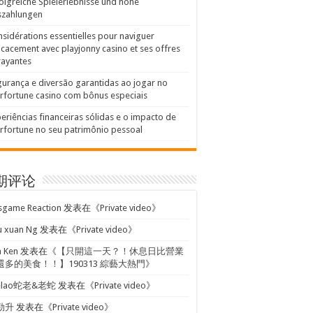
olgreiche Spielerlebnisse und hohe
szahlungen
sidérations essentielles pour naviguer
icacement avec playjonny casino et ses offres
rayantes
urança e diversão garantidas ao jogar no
rfortune casino com bônus especiais
eriências financeiras sólidas e o impacto de
rfortune no seu patrimônio pessoal
期评论
sgame Reaction
发表在《
Private video
》
u xuan Ng
发表在《
Private video
》
n Ken
发表在《
【只開這一天？！休息日比營業
還多的美食！！】190313 綜藝大熱門
》
elao蛇老&老蛇
发表在《
Private video
》
勁升
发表在《
Private video
》