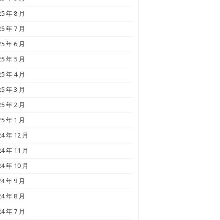
25 年 8 月
25 年 7 月
25 年 6 月
25 年 5 月
25 年 4 月
25 年 3 月
25 年 2 月
25 年 1 月
24 年 12 月
24 年 11 月
24 年 10 月
24 年 9 月
24 年 8 月
24 年 7 月