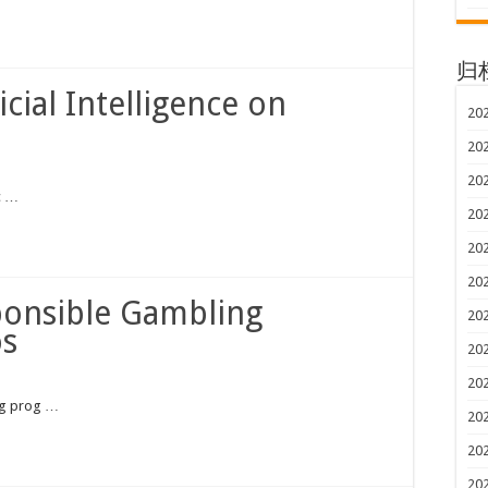
归
icial Intelligence on
20
20
20
 c …
20
20
20
ponsible Gambling
20
os
20
20
ng prog …
20
20
20