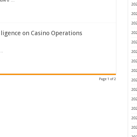
able tr …
20
20
20
elligence on Casino Operations
20
20
 …
20
20
20
Page 1 of 2
20
20
20
20
20
20
20