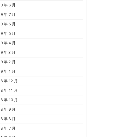
19 年 8 月
19 年 7 月
19 年 6 月
19 年 5 月
19 年 4 月
19 年 3 月
19 年 2 月
19 年 1 月
18 年 12 月
18 年 11 月
18 年 10 月
18 年 9 月
18 年 8 月
18 年 7 月