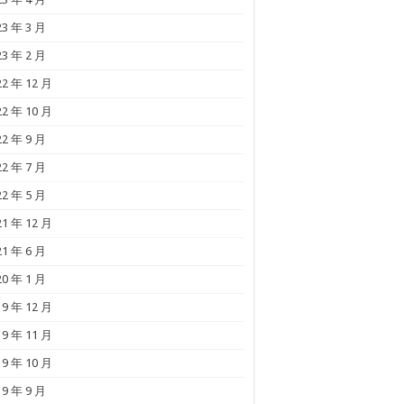
23 年 3 月
23 年 2 月
22 年 12 月
22 年 10 月
22 年 9 月
22 年 7 月
22 年 5 月
21 年 12 月
21 年 6 月
20 年 1 月
19 年 12 月
19 年 11 月
19 年 10 月
19 年 9 月