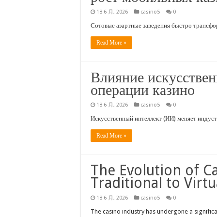
18 6 月, 2026
casino5
0
Сотовые азартные заведения быстро трансф
Read More »
Влияние искусствен
операции казино
18 6 月, 2026
casino5
0
Искусственный интеллект (ИИ) меняет индус
Read More »
The Evolution of 
Traditional to Virtu
18 6 月, 2026
casino5
0
The casino industry has undergone a significa