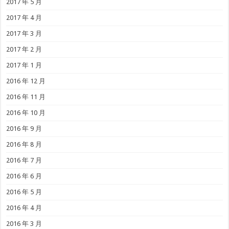
2017 年 5 月
2017 年 4 月
2017 年 3 月
2017 年 2 月
2017 年 1 月
2016 年 12 月
2016 年 11 月
2016 年 10 月
2016 年 9 月
2016 年 8 月
2016 年 7 月
2016 年 6 月
2016 年 5 月
2016 年 4 月
2016 年 3 月