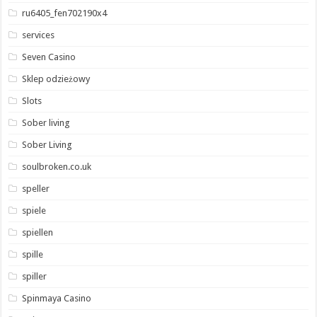
ru6405_fen702190x4
services
Seven Casino
Sklep odzieżowy
Slots
Sober living
Sober Living
soulbroken.co.uk
speller
spiele
spiellen
spille
spiller
Spinmaya Casino