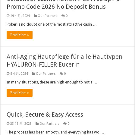
Promo Code 2026 No Deposit Bonus
19 4 月, 2024
Our Partners
0
Poker is no doubt one of the most attractive casin …
Read More »
Anti-Aging Hautpflege für alle Hauttypen
HYALURON-FILLER Eucerin
5 4 月, 2024
Our Partners
0
In many situations, these are high enough to not a …
Read More »
Quick, Secure & Easy Access
23 11 月, 2023
Our Partners
0
The process has been smooth, and everything has wo …