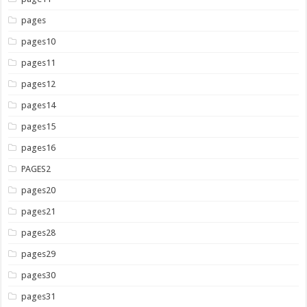
pages
pages10
pages11
pages12
pages14
pages15
pages16
PAGES2
pages20
pages21
pages28
pages29
pages30
pages31