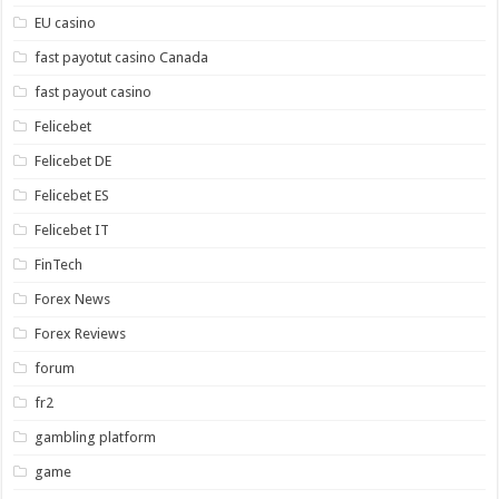
EU casino
fast payotut casino Canada
fast payout casino
Felicebet
Felicebet DE
Felicebet ES
Felicebet IT
FinTech
Forex News
Forex Reviews
forum
fr2
gambling platform
game