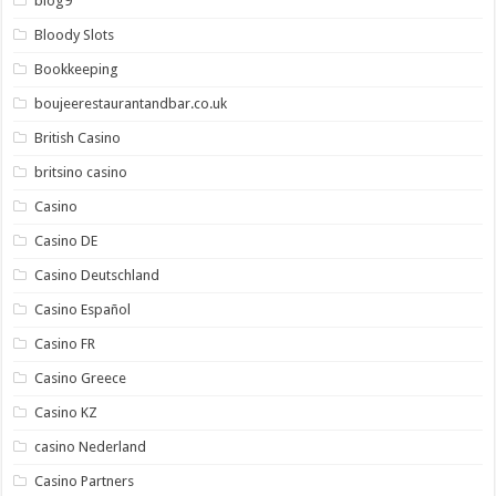
blog9
Bloody Slots
Bookkeeping
boujeerestaurantandbar.co.uk
British Casino
britsino casino
Casino
Casino DE
Casino Deutschland
Casino Español
Casino FR
Casino Greece
Casino KZ
casino Nederland
Casino Partners