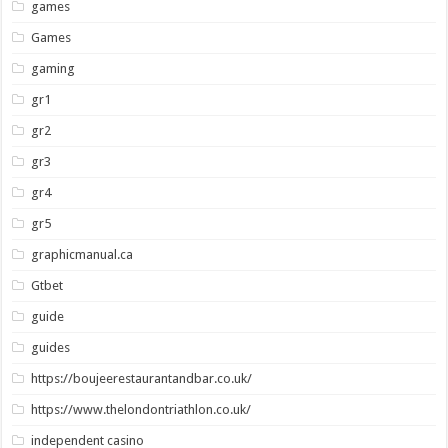
games
Games
gaming
gr1
gr2
gr3
gr4
gr5
graphicmanual.ca
Gtbet
guide
guides
https://boujeerestaurantandbar.co.uk/
https://www.thelondontriathlon.co.uk/
independent casino