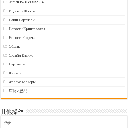
withdrawal casino CA
Индексы Форекс
Наши Партнери
Новости Криптовалют
Новости Форекс
Общак
Онлайн Казино
Партнеры
Финтех
Форекс Брокеры
綜藝大熱門
其他操作
登录