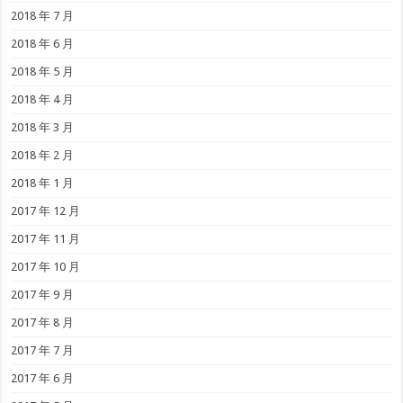
2018 年 7 月
2018 年 6 月
2018 年 5 月
2018 年 4 月
2018 年 3 月
2018 年 2 月
2018 年 1 月
2017 年 12 月
2017 年 11 月
2017 年 10 月
2017 年 9 月
2017 年 8 月
2017 年 7 月
2017 年 6 月