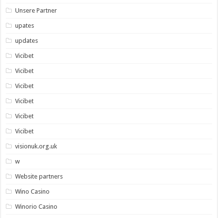
Unsere Partner
upates
updates
Vicibet
Vicibet
Vicibet
Vicibet
Vicibet
Vicibet
visionuk.org.uk
w
Website partners
Wino Casino
Winorio Casino