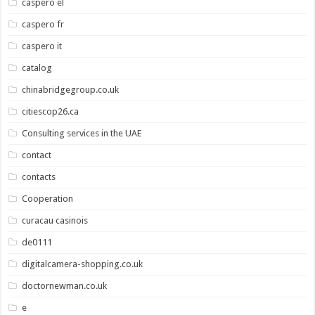
caspero el
caspero fr
caspero it
catalog
chinabridgegroup.co.uk
citiescop26.ca
Consulting services in the UAE
contact
contacts
Cooperation
curacau casinois
de0111
digitalcamera-shopping.co.uk
doctornewman.co.uk
e