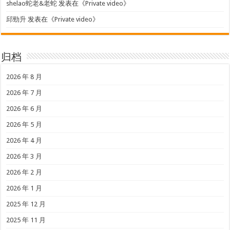
shelao蛇老&老蛇
发表在《
Private video
》
邱勁升
发表在《
Private video
》
归档
2026 年 8 月
2026 年 7 月
2026 年 6 月
2026 年 5 月
2026 年 4 月
2026 年 3 月
2026 年 2 月
2026 年 1 月
2025 年 12 月
2025 年 11 月