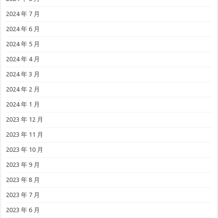
2024 年 7 月
2024 年 6 月
2024 年 5 月
2024 年 4 月
2024 年 3 月
2024 年 2 月
2024 年 1 月
2023 年 12 月
2023 年 11 月
2023 年 10 月
2023 年 9 月
2023 年 8 月
2023 年 7 月
2023 年 6 月