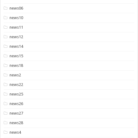
news06
news10
news11
news12
news14
news15
news18
news2
news22
news25
news26
news27
news28
news4