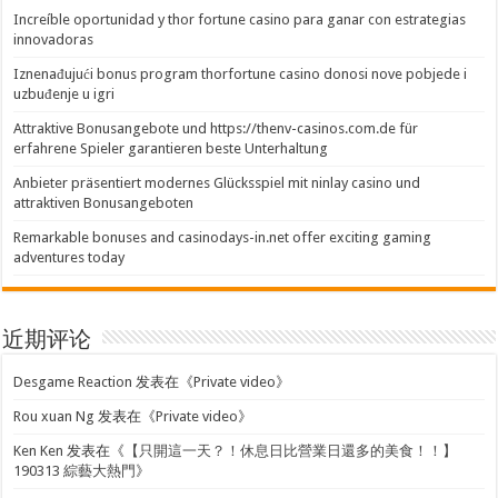
Increíble oportunidad y thor fortune casino para ganar con estrategias
innovadoras
Iznenađujući bonus program thorfortune casino donosi nove pobjede i
uzbuđenje u igri
Attraktive Bonusangebote und https://thenv-casinos.com.de für
erfahrene Spieler garantieren beste Unterhaltung
Anbieter präsentiert modernes Glücksspiel mit ninlay casino und
attraktiven Bonusangeboten
Remarkable bonuses and casinodays-in.net offer exciting gaming
adventures today
近期评论
Desgame Reaction
发表在《
Private video
》
Rou xuan Ng
发表在《
Private video
》
Ken Ken
发表在《
【只開這一天？！休息日比營業日還多的美食！！】
190313 綜藝大熱門
》