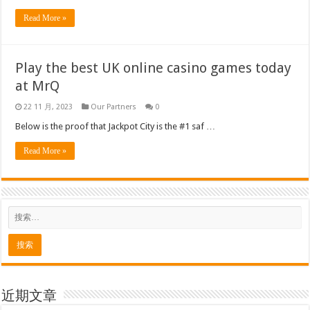
Read More »
Play the best UK online casino games today
at MrQ
22 11 月, 2023
Our Partners
0
Below is the proof that Jackpot City is the #1 saf …
Read More »
近期文章