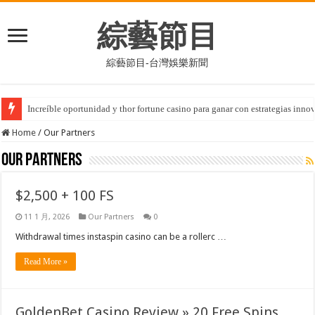
綜藝節目
綜藝節目-台灣娛樂新聞
Increíble oportunidad y thor fortune casino para ganar con estrategias inno
Iznenađujući bonus program thorfortune casino donosi nove pobjede i uzbu
Home
/
Our Partners
Our Partners
$2,500 + 100 FS
11 1 月, 2026
Our Partners
0
Withdrawal times instaspin casino can be a rollerc …
Read More »
GoldenBet Casino Review » 20 Free Spins