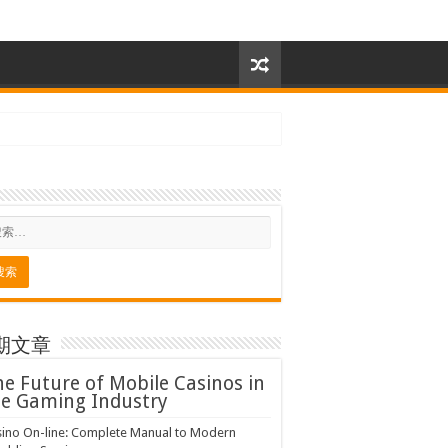
期文章
e Future of Mobile Casinos in
he Gaming Industry
ino On-line: Complete Manual to Modern