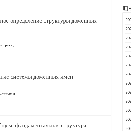
归
ьное определение структуры доменных
20
20
20
е структу …
20
20
20
20
ятие системы доменных имен
20
20
оменных и …
20
20
20
общем: фундаментальная структура
20