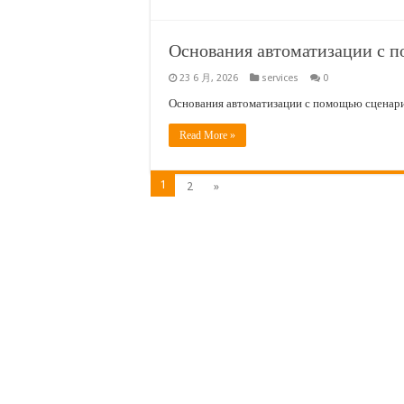
Основания автоматизации с 
23 6 月, 2026
services
0
Основания автоматизации с помощью сценар
Read More »
1
2
»