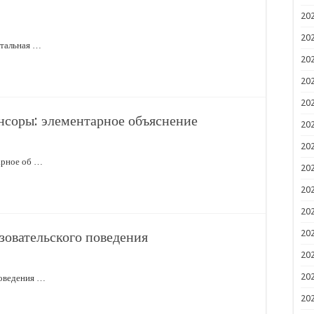
20
20
нтальная …
20
20
20
енсоры: элементарное объяснение
20
20
арное об …
20
20
20
20
зовательского поведения
20
20
поведения …
20