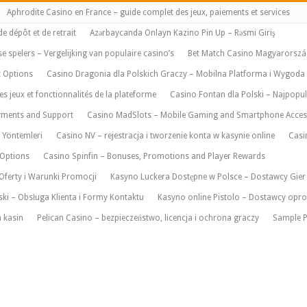
Aphrodite Casino en France – guide complet des jeux, paiements et services
e dépôt et de retrait
Azərbaycanda Onlayn Kazino Pin Up – Rəsmi Giriş
 spelers – Vergelijking van populaire casino’s
Bet Match Casino Magyarország
 Options
Casino Dragonia dla Polskich Graczy – Mobilna Platforma i Wygoda
s jeux et fonctionnalités de la plateforme
Casino Fontan dla Polski – Najpopula
yments and Support
Casino MadSlots – Mobile Gaming and Smartphone Acces
 Yöntemleri
Casino NV – rejestracja i tworzenie konta w kasynie online
Casin
Options
Casino Spinfin – Bonuses, Promotions and Player Rewards
ferty i Warunki Promocji
Kasyno Luckera Dostępne w Polsce – Dostawcy Gier 
ski – Obsługa Klienta i Formy Kontaktu
Kasyno online Pistolo – Dostawcy opr
h kasin
Pelican Casino – bezpieczeństwo, licencja i ochrona graczy
Sample 