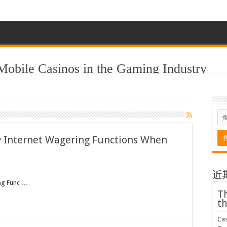
Mobile Casinos in the Gaming Industry
w Internet Wagering Functions When
近
ing Func …
Th
t
Cas