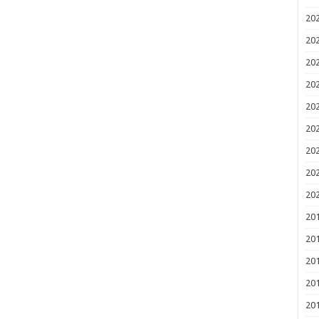
20
20
20
20
20
20
20
20
20
20
20
20
20
20