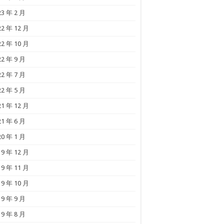
23 年 2 月
22 年 12 月
22 年 10 月
22 年 9 月
22 年 7 月
22 年 5 月
21 年 12 月
21 年 6 月
20 年 1 月
19 年 12 月
19 年 11 月
19 年 10 月
19 年 9 月
19 年 8 月