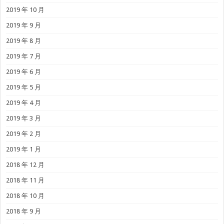
2019 年 10 月
2019 年 9 月
2019 年 8 月
2019 年 7 月
2019 年 6 月
2019 年 5 月
2019 年 4 月
2019 年 3 月
2019 年 2 月
2019 年 1 月
2018 年 12 月
2018 年 11 月
2018 年 10 月
2018 年 9 月