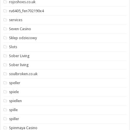
rojoshoes.co.uk
ru6405_fen702190x4
services
Seven Casino
Sklep odzieżowy
Slots
Sober Living
Sober living
soulbroken.co.uk
speller
spiele
spiellen
spille
spiller
Spinmaya Casino