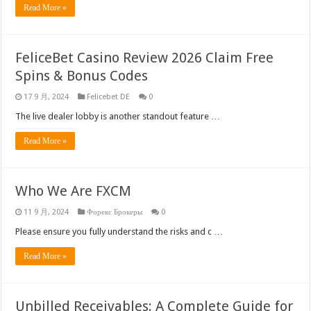
Read More »
FeliceBet Casino Review 2026 Claim Free
Spins & Bonus Codes
17 9 月, 2024
Felicebet DE
0
The live dealer lobby is another standout feature …
Read More »
Who We Are FXCM
11 9 月, 2024
Форекс Брокеры
0
Please ensure you fully understand the risks and c …
Read More »
Unbilled Receivables: A Complete Guide for