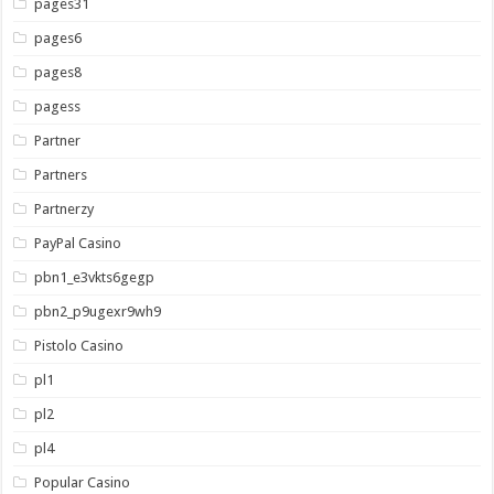
pages31
pages6
pages8
pagess
Partner
Partners
Partnerzy
PayPal Casino
pbn1_e3vkts6gegp
pbn2_p9ugexr9wh9
Pistolo Casino
pl1
pl2
pl4
Popular Casino