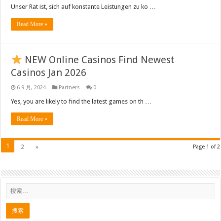
Unser Rat ist, sich auf konstante Leistungen zu ko …
Read More »
NEW Online Casinos Find Newest
Casinos Jan 2026
6 9 月, 2024
Partners
0
Yes, you are likely to find the latest games on th …
Read More »
1
2
»
Page 1 of 2