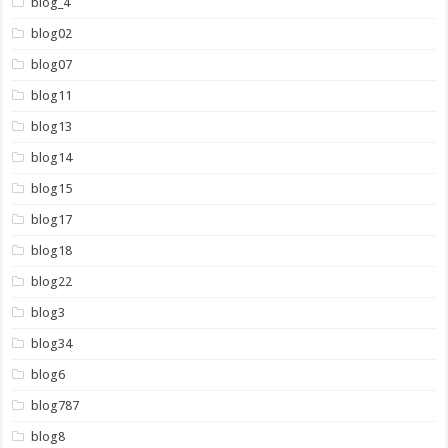
blog_4
blog02
blog07
blog11
blog13
blog14
blog15
blog17
blog18
blog22
blog3
blog34
blog6
blog787
blog8