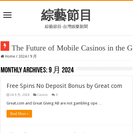
綜藝節目
綜藝節目-台灣娛樂新聞
The Future of Mobile Casinos in the 
Casino on-line handbook to options, payments, bonuses, and platform featu
Home
/
2024
/
9 月
Monthly Archives:
9 月 2024
Free Spins No Deposit Bonus by Great com
24 9 月, 2024
Casino
0
Great.com and Great Giving AB are not gambling ope …
Read More »