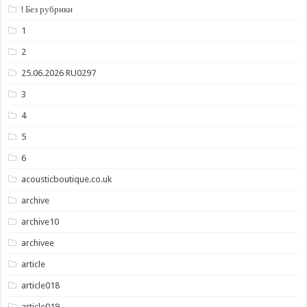
! Без рубрики
1
2
25.06.2026 RU0297
3
4
5
6
acousticboutique.co.uk
archive
archive10
archivee
article
article018
article019