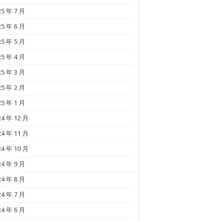
25 年 7 月
25 年 6 月
25 年 5 月
25 年 4 月
25 年 3 月
25 年 2 月
25 年 1 月
24 年 12 月
24 年 11 月
24 年 10 月
24 年 9 月
24 年 8 月
24 年 7 月
24 年 6 月