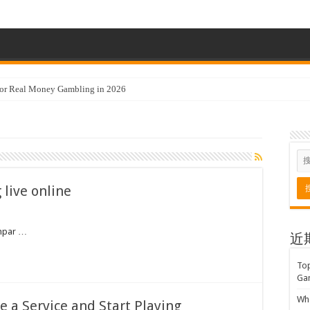
for Real Money Gambling in 2026
 live online
ompar …
近
Top
Gam
Whe
e a Service and Start Playing