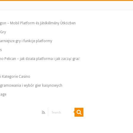
on – Mobil Platform és Játékélmény Útközben
 Gry
rniejsze gry i funkcje platformy
s
o Pelican – jak działa platforma i jak zacząć grać
i Kategorie Casino
ogramowania i wybór gier kasynowych
Page