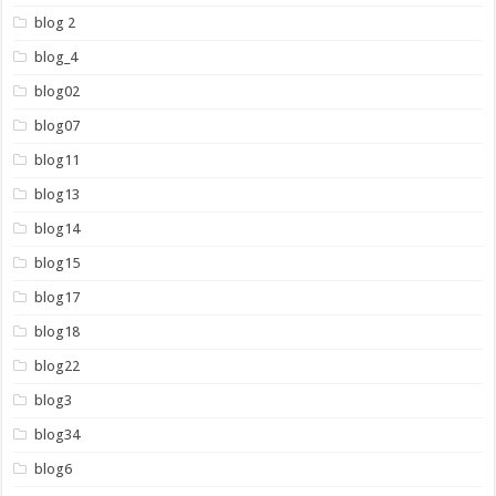
blog 2
blog_4
blog02
blog07
blog11
blog13
blog14
blog15
blog17
blog18
blog22
blog3
blog34
blog6