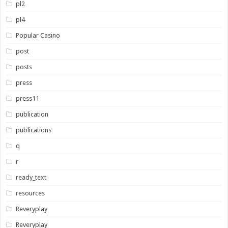
pl2
pl4
Popular Casino
post
posts
press
press11
publication
publications
q
r
ready_text
resources
Reveryplay
Reveryplay