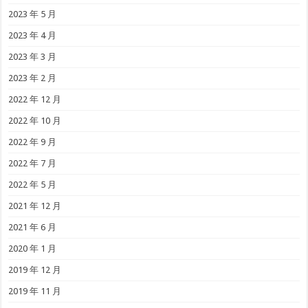
2023 年 5 月
2023 年 4 月
2023 年 3 月
2023 年 2 月
2022 年 12 月
2022 年 10 月
2022 年 9 月
2022 年 7 月
2022 年 5 月
2021 年 12 月
2021 年 6 月
2020 年 1 月
2019 年 12 月
2019 年 11 月