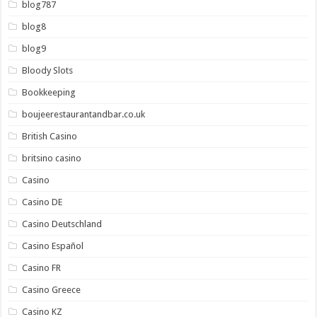
blog787
blog8
blog9
Bloody Slots
Bookkeeping
boujeerestaurantandbar.co.uk
British Casino
britsino casino
Casino
Casino DE
Casino Deutschland
Casino Español
Casino FR
Casino Greece
Casino KZ