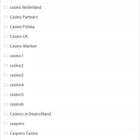
casino Nederland
Casino Partners
Casino Polska
Casino UK
Casino-Marken
casino1
casino2
casino3
casino4
casino5
casino6
Casinos in Deutschland
caspero
Caspero Casino