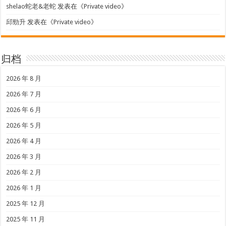
shelao蛇老&老蛇
发表在《
Private video
》
邱勁升
发表在《
Private video
》
归档
2026 年 8 月
2026 年 7 月
2026 年 6 月
2026 年 5 月
2026 年 4 月
2026 年 3 月
2026 年 2 月
2026 年 1 月
2025 年 12 月
2025 年 11 月