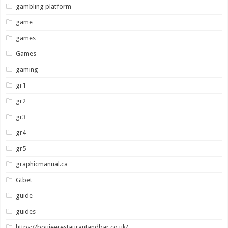
gambling platform
game
games
Games
gaming
gr1
gr2
gr3
gr4
gr5
graphicmanual.ca
Gtbet
guide
guides
https://boujeerestaurantandbar.co.uk/