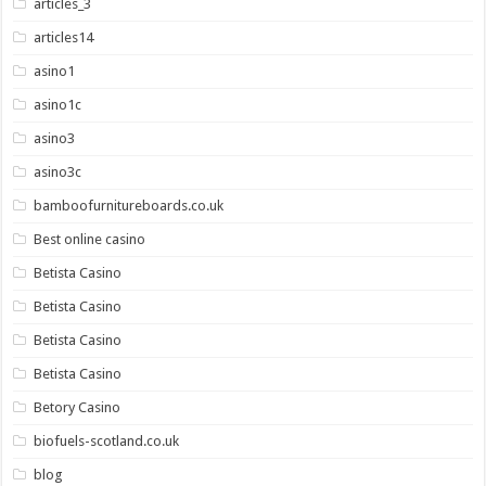
articles_3
articles14
asino1
asino1c
asino3
asino3c
bamboofurnitureboards.co.uk
Best online casino
Betista Casino
Betista Casino
Betista Casino
Betista Casino
Betory Casino
biofuels-scotland.co.uk
blog