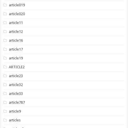
article019
article020
article11
article12
article16
article17
article19
ARTICLE2
article23
article32
article33
article787
article9
articles