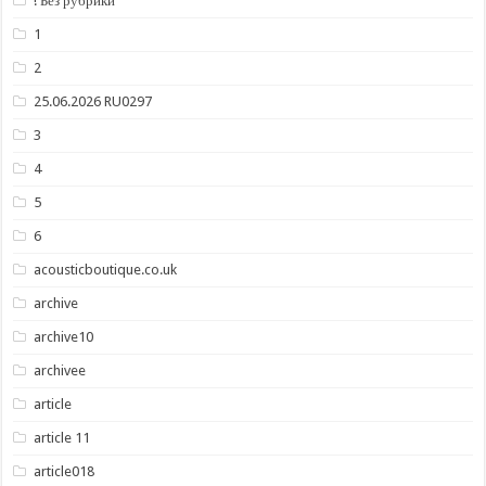
! Без рубрики
1
2
25.06.2026 RU0297
3
4
5
6
acousticboutique.co.uk
archive
archive10
archivee
article
article 11
article018