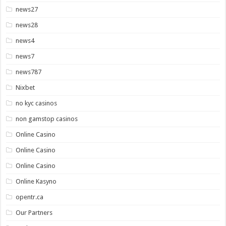
news27
news28
news4
news7
news787
Nixbet
no kyc casinos
non gamstop casinos
Online Casino
Online Casino
Online Casino
Online Kasyno
opentr.ca
Our Partners