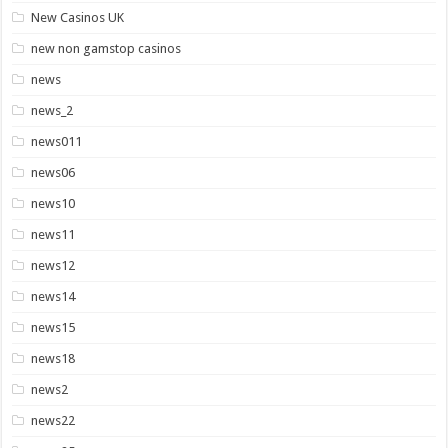
New Casinos UK
new non gamstop casinos
news
news_2
news011
news06
news10
news11
news12
news14
news15
news18
news2
news22