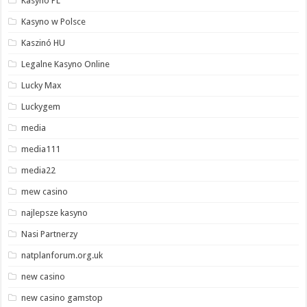
Kasyno PL
Kasyno w Polsce
Kaszinó HU
Legalne Kasyno Online
Lucky Max
Luckygem
media
media111
media22
mew casino
najlepsze kasyno
Nasi Partnerzy
natplanforum.org.uk
new casino
new casino gamstop