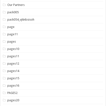
Our Partners
pack005
pack054_vj6nbsisoh
page
page11
pages
pages10
pages11
pages12
pages14
pages15
pages16
PAGES2
pages20