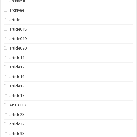
archive10
archivee
article
article018
article019
article020
article11
article12
article16
article17
article19
ARTICLE2
article23
article32
article33