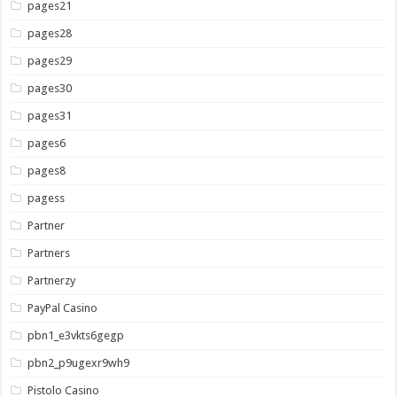
pages21
pages28
pages29
pages30
pages31
pages6
pages8
pagess
Partner
Partners
Partnerzy
PayPal Casino
pbn1_e3vkts6gegp
pbn2_p9ugexr9wh9
Pistolo Casino