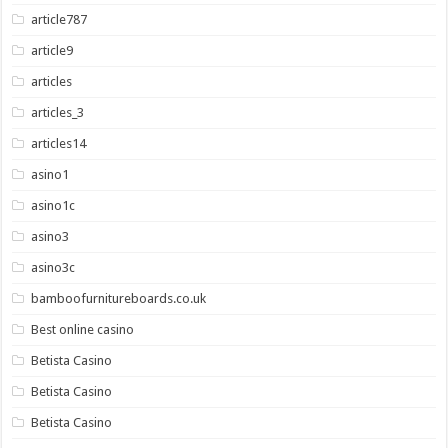
article787
article9
articles
articles_3
articles14
asino1
asino1c
asino3
asino3c
bamboofurnitureboards.co.uk
Best online casino
Betista Casino
Betista Casino
Betista Casino