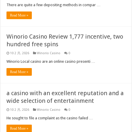
There are quite a few depositing methods in compar …
Read More »
Winorio Casino Review 1,777 incentive, two
hundred free spins
10 2 月, 2026
Winorio Casino
0
Winorio Local casino are an online casino presenti …
Read More »
a casino with an excellent reputation and a
wide selection of entertainment
10 2 月, 2026
Winorio Casino
0
He sought to file a complaint as the casino failed …
Read More »