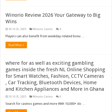
Winorio Review 2026 Your Gateway to Big
Wins
30 10 月, 2025
Winorio Casino
0
Players can also benefit from weekday-related bonu …
Read More »
where for as well as exciting gambling
games inside the fresh NL Online Shopping
for Smart Watches, Fashion, CCTV Cameras
, Car Tracking, Bluetooth Devices, Home
and Kitchen Appliances and More in Ghana
20 10 月, 2025
Winorio Casino
0
Search for casinos games and more With 10,000+ slo …