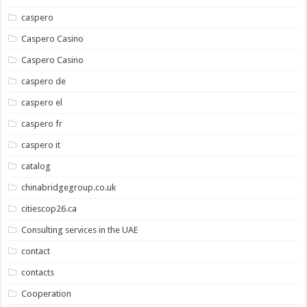
caspero
Caspero Casino
Caspero Casino
caspero de
caspero el
caspero fr
caspero it
catalog
chinabridgegroup.co.uk
citiescop26.ca
Consulting services in the UAE
contact
contacts
Cooperation