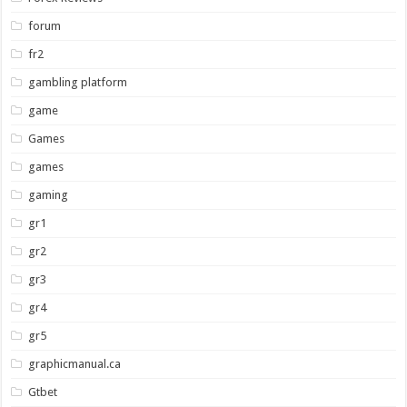
forum
fr2
gambling platform
game
Games
games
gaming
gr1
gr2
gr3
gr4
gr5
graphicmanual.ca
Gtbet