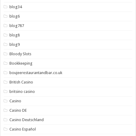
blog34
blog6
blog787
blog8
blog9
Bloody Slots
Bookkeeping
boujeerestaurantandbar.co.uk
British Casino
britsino casino
Casino
Casino DE
Casino Deutschland
Casino Español