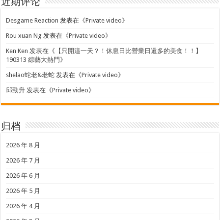
近期评论
Desgame Reaction
发表在《
Private video
》
Rou xuan Ng
发表在《
Private video
》
Ken Ken
发表在《
【只開這一天？！休息日比營業日還多的美食！！】
190313 綜藝大熱門
》
shelao蛇老&老蛇
发表在《
Private video
》
邱勁升
发表在《
Private video
》
归档
2026 年 8 月
2026 年 7 月
2026 年 6 月
2026 年 5 月
2026 年 4 月