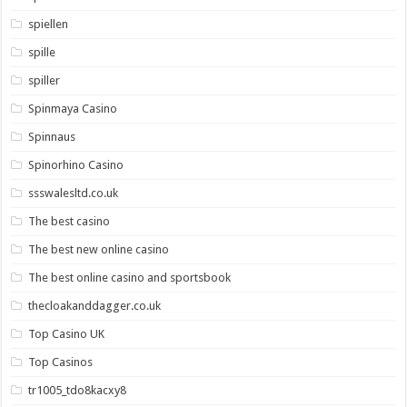
spiellen
spille
spiller
Spinmaya Casino
Spinnaus
Spinorhino Casino
ssswalesltd.co.uk
The best casino
The best new online casino
The best online casino and sportsbook
thecloakanddagger.co.uk
Top Casino UK
Top Casinos
tr1005_tdo8kacxy8