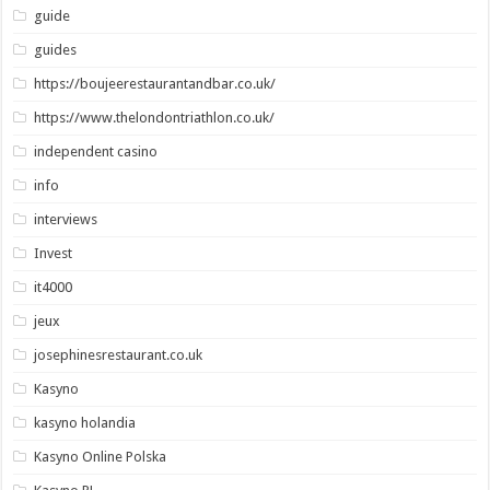
guide
guides
https://boujeerestaurantandbar.co.uk/
https://www.thelondontriathlon.co.uk/
independent casino
info
interviews
Invest
it4000
jeux
josephinesrestaurant.co.uk
Kasyno
kasyno holandia
Kasyno Online Polska