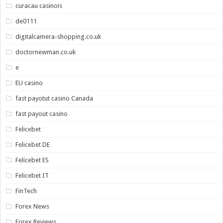
curacau casinois
de0111
digitalcamera-shopping.co.uk
doctornewman.co.uk
e
EU casino
fast payotut casino Canada
fast payout casino
Felicebet
Felicebet DE
Felicebet ES
Felicebet IT
FinTech
Forex News
Forex Reviews