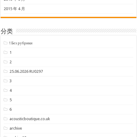
2015 年 4 月
分类
! Без рубрики
1
2
25.06.2026 RU0297
3
4
5
6
acousticboutique.co.uk
archive