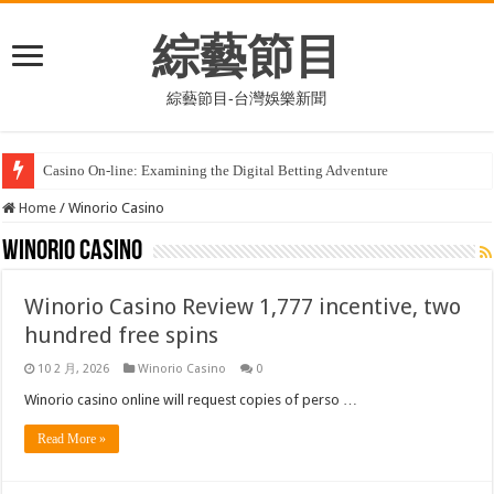
綜藝節目
綜藝節目-台灣娛樂新聞
Casino On-line: Examining the Digital Betting Adventure
Review of Online Casinos: A Complete Handbook to Virtual Gaming Sites
Home
/
Winorio Casino
Winorio Casino
Winorio Casino Review 1,777 incentive, two
hundred free spins
10 2 月, 2026
Winorio Casino
0
Winorio casino online will request copies of perso …
Read More »