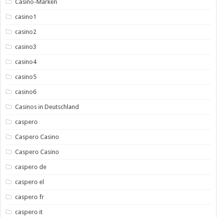
Casino-Marken
casino1
casino2
casino3
casino4
casino5
casino6
Casinos in Deutschland
caspero
Caspero Casino
Caspero Casino
caspero de
caspero el
caspero fr
caspero it