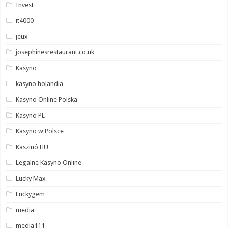
Invest
it4000
jeux
josephinesrestaurant.co.uk
Kasyno
kasyno holandia
Kasyno Online Polska
Kasyno PL
Kasyno w Polsce
Kaszinó HU
Legalne Kasyno Online
Lucky Max
Luckygem
media
media111