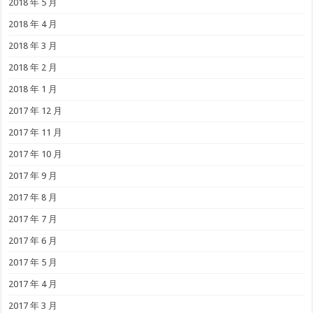
2018 年 5 月
2018 年 4 月
2018 年 3 月
2018 年 2 月
2018 年 1 月
2017 年 12 月
2017 年 11 月
2017 年 10 月
2017 年 9 月
2017 年 8 月
2017 年 7 月
2017 年 6 月
2017 年 5 月
2017 年 4 月
2017 年 3 月