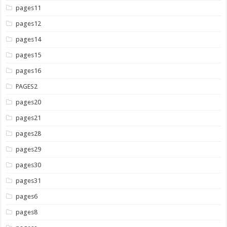
pages11
pages12
pages14
pages15
pages16
PAGES2
pages20
pages21
pages28
pages29
pages30
pages31
pages6
pages8