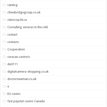
catalog
chinabridgegroup.co.uk
citiescop26.ca
Consulting services in the UAE
contact
contacts
Cooperation
curacau casinois
de0111
digitalcamera-shopping.co.uk
doctornewman.co.uk
e
EU casino
fast payotut casino Canada