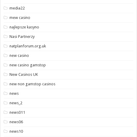
media22
mew casino
najlepsze kasyno
Nasi Partnerzy
natplanforum.org.uk
new casino
new casino gamstop
New Casinos UK
new non gamstop casinos
news
news_2
news011
news06
news10