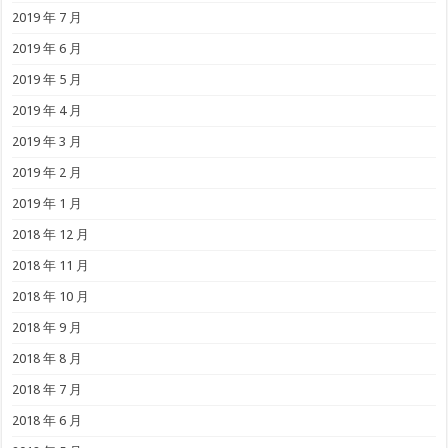
2019 年 7 月
2019 年 6 月
2019 年 5 月
2019 年 4 月
2019 年 3 月
2019 年 2 月
2019 年 1 月
2018 年 12 月
2018 年 11 月
2018 年 10 月
2018 年 9 月
2018 年 8 月
2018 年 7 月
2018 年 6 月