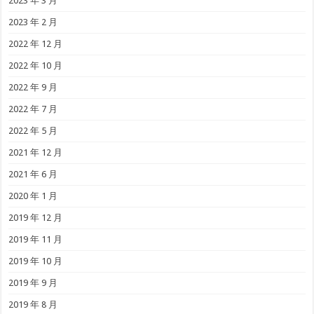
2023 年 3 月
2023 年 2 月
2022 年 12 月
2022 年 10 月
2022 年 9 月
2022 年 7 月
2022 年 5 月
2021 年 12 月
2021 年 6 月
2020 年 1 月
2019 年 12 月
2019 年 11 月
2019 年 10 月
2019 年 9 月
2019 年 8 月