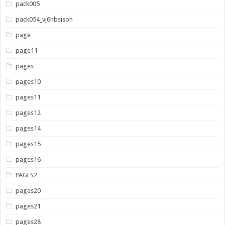
pack005
pack054_vj6nbsisoh
page
page11
pages
pages10
pages11
pages12
pages14
pages15
pages16
PAGES2
pages20
pages21
pages28