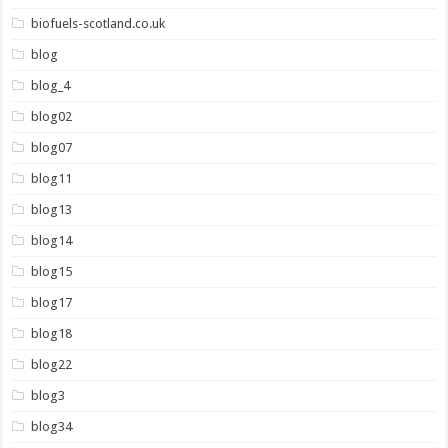
biofuels-scotland.co.uk
blog
blog_4
blog02
blog07
blog11
blog13
blog14
blog15
blog17
blog18
blog22
blog3
blog34