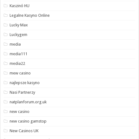
Kaszinó HU
Legalne Kasyno Online
Lucky Max
Luckygem
media
media111
media22
mew casino
najlepsze kasyno
Nasi Partnerzy
natplanforum.org.uk
new casino
new casino gamstop
New Casinos UK