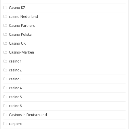
Casino KZ
casino Nederland
Casino Partners
Casino Polska
Casino UK
Casino-Marken
casino1
casino2
casino3
casino4
casino5
casino6
Casinos in Deutschland
caspero