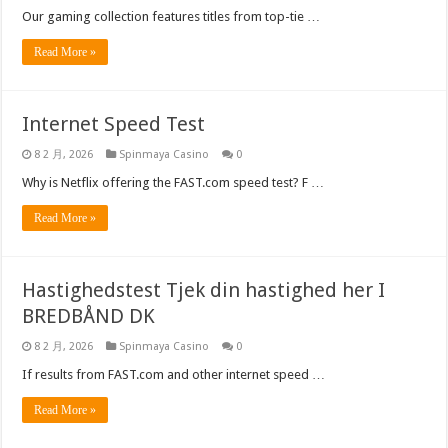
Our gaming collection features titles from top-tie …
Read More »
Internet Speed Test
8 2 月, 2026
Spinmaya Casino
0
Why is Netflix offering the FAST.com speed test? F …
Read More »
Hastighedstest Tjek din hastighed her I
BREDBÅND DK
8 2 月, 2026
Spinmaya Casino
0
If results from FAST.com and other internet speed …
Read More »