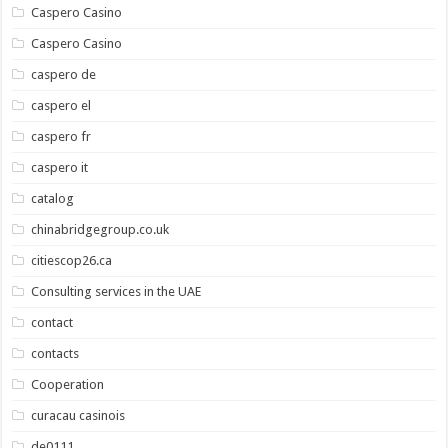
Caspero Casino
Caspero Casino
caspero de
caspero el
caspero fr
caspero it
catalog
chinabridgegroup.co.uk
citiescop26.ca
Consulting services in the UAE
contact
contacts
Cooperation
curacau casinois
de0111