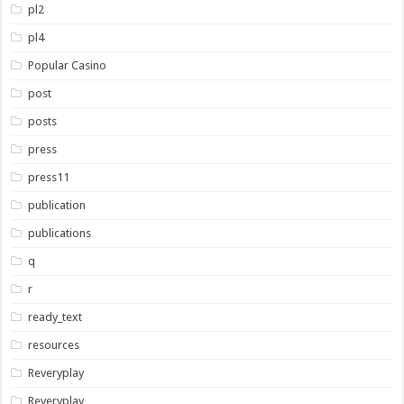
pl2
pl4
Popular Casino
post
posts
press
press11
publication
publications
q
r
ready_text
resources
Reveryplay
Reveryplay