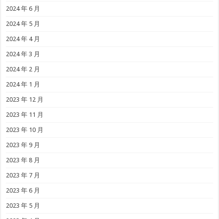
2024 年 6 月
2024 年 5 月
2024 年 4 月
2024 年 3 月
2024 年 2 月
2024 年 1 月
2023 年 12 月
2023 年 11 月
2023 年 10 月
2023 年 9 月
2023 年 8 月
2023 年 7 月
2023 年 6 月
2023 年 5 月