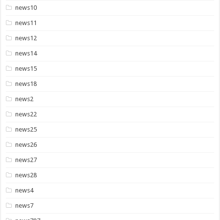
news10
news11
news12
news14
news15
news18
news2
news22
news25
news26
news27
news28
news4
news7