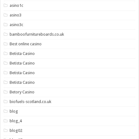
asino1c
asino3
asino3c
bamboofurnitureboards.co.uk
Best online casino
Betista Casino
Betista Casino
Betista Casino
Betista Casino
Betory Casino
biofuels-scotland.co.uk
blog
blog_4
blog02