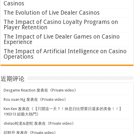
Casinos
The Evolution of Live Dealer Casinos
The Impact of Casino Loyalty Programs on
Player Retention
The Impact of Live Dealer Games on Casino
Experience
The Impact of Artificial Intelligence on Casino
Operations
近期评论
Desgame Reaction
发表在《
Private video
》
Rou xuan Ng
发表在《
Private video
》
Ken Ken
发表在《
【只開這一天？！休息日比營業日還多的美食！！】
190313 綜藝大熱門
》
shelao蛇老&老蛇
发表在《
Private video
》
邱勁升
发表在《
Private video
》