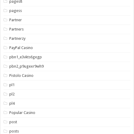
pages8
pagess
Partner
Partners
Partnerzy
PayPal Casino
pbn1_e3vkts6gegp
pbn2_p9ugexr9wh9
Pistolo Casino
pl1
pl2
pl4
Popular Casino
post
posts