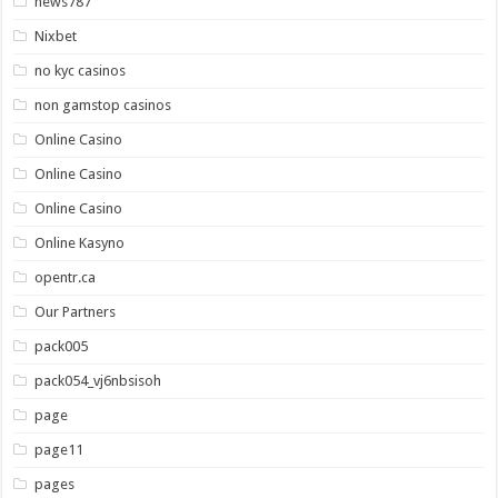
news787
Nixbet
no kyc casinos
non gamstop casinos
Online Casino
Online Casino
Online Casino
Online Kasyno
opentr.ca
Our Partners
pack005
pack054_vj6nbsisoh
page
page11
pages