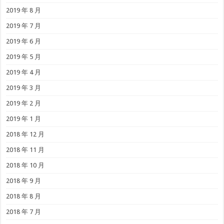
2019 年 8 月
2019 年 7 月
2019 年 6 月
2019 年 5 月
2019 年 4 月
2019 年 3 月
2019 年 2 月
2019 年 1 月
2018 年 12 月
2018 年 11 月
2018 年 10 月
2018 年 9 月
2018 年 8 月
2018 年 7 月