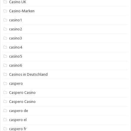
Casino UK
Casino-Marken
casino1
casino2
casino3
casino4
casino5
casino6
Casinos in Deutschland
caspero
Caspero Casino
Caspero Casino
caspero de
caspero el
caspero fr