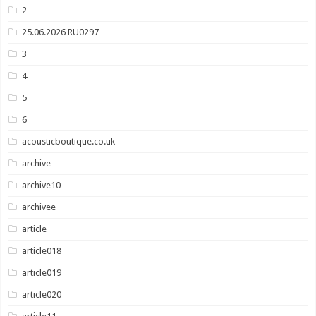
2
25.06.2026 RU0297
3
4
5
6
acousticboutique.co.uk
archive
archive10
archivee
article
article018
article019
article020