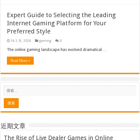
Expert Guide to Selecting the Leading
Internet Gaming Platform for Your
Preferred Style
16 3 月, 2026
gaming
0
The online gaming landscape has evolved dramatical …
Read More »
近期文章
The Rise of Live Dealer Games in Online