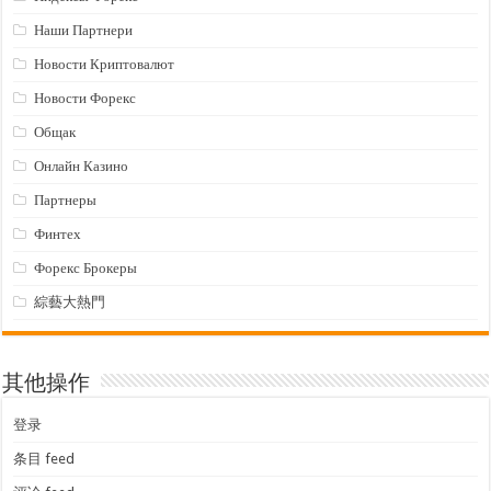
Наши Партнери
Новости Криптовалют
Новости Форекс
Общак
Онлайн Казино
Партнеры
Финтех
Форекс Брокеры
綜藝大熱門
其他操作
登录
条目 feed