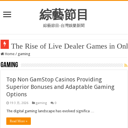
綜藝節目
綜藝節目-台灣娛樂新聞
The Rise of Live Dealer Games in Onl
The Evolution of Live Dealer Casinos
Home
/
gaming
gaming
Top Non GamStop Casinos Providing
Superior Bonuses and Adaptable Gaming
Options
19 3 月, 2026
gaming
0
The digital gaming landscape has evolved significa …
Read More »