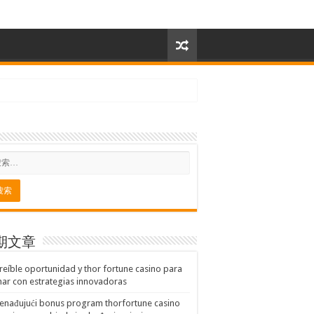
期文章
reíble oportunidad y thor fortune casino para
ar con estrategias innovadoras
enađujući bonus program thorfortune casino