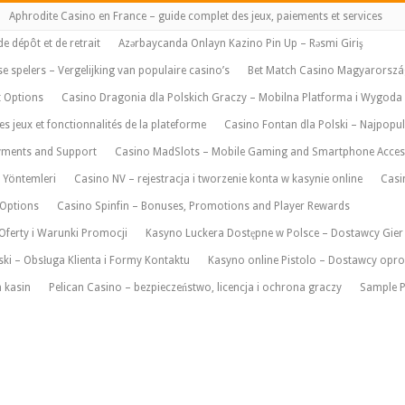
Aphrodite Casino en France – guide complet des jeux, paiements et services
e dépôt et de retrait
Azərbaycanda Onlayn Kazino Pin Up – Rəsmi Giriş
 spelers – Vergelijking van populaire casino’s
Bet Match Casino Magyarország
 Options
Casino Dragonia dla Polskich Graczy – Mobilna Platforma i Wygoda
s jeux et fonctionnalités de la plateforme
Casino Fontan dla Polski – Najpopula
yments and Support
Casino MadSlots – Mobile Gaming and Smartphone Acces
 Yöntemleri
Casino NV – rejestracja i tworzenie konta w kasynie online
Casin
Options
Casino Spinfin – Bonuses, Promotions and Player Rewards
ferty i Warunki Promocji
Kasyno Luckera Dostępne w Polsce – Dostawcy Gier 
ski – Obsługa Klienta i Formy Kontaktu
Kasyno online Pistolo – Dostawcy opr
h kasin
Pelican Casino – bezpieczeństwo, licencja i ochrona graczy
Sample 