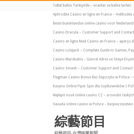
1xBet bahis Türkiye’de – oranlar ve bahis türleri
Aphrodite Casino en ligne en France – méthodes d
Beste buitenlandse online casino voor Nederlandse
Casino Dracula – Customer Support and Contact
Casino en ligne Mad Casino en France – aperçu de
Casino LolaJack – Complete Guide to Games, Pa
Casino Marsbahis – Güncel Adres ve Siteye Erişim
Casino Smash – Customer Support and Contact 
Flagman Casino Bonus Bez Depozytu w Polsce – O
Kasyno Online Piper Spin dla Użytkowników z Pol
Nejlepší nové online casino CZ – srovnání českýc
Vavada online casino w Polsce – bezpieczeństwo
綜藝節目
綜藝節目-台灣娛樂新聞