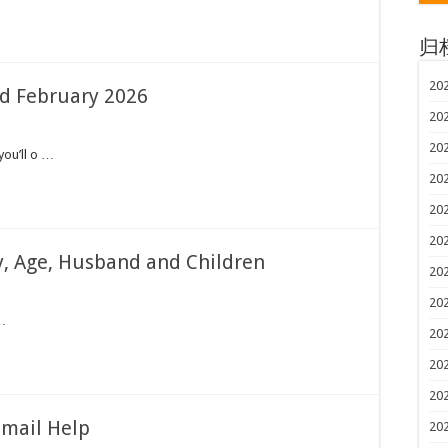
归
20
d February 2026
20
20
ou’ll o …
20
20
20
y, Age, Husband and Children
20
20
 …
20
20
20
Gmail Help
20