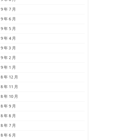
19 年 7 月
19 年 6 月
19 年 5 月
19 年 4 月
19 年 3 月
19 年 2 月
19 年 1 月
18 年 12 月
18 年 11 月
18 年 10 月
18 年 9 月
18 年 8 月
18 年 7 月
18 年 6 月