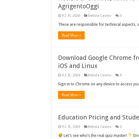
AgrigentoOggi
9 2 月, 2026
Betista Casino
0
These are responsible for technical aspects,
Read More »
Download Google Chrome fre
iOS and Linux
9 2 月, 2026
Betista Casino
0
Sign in to Chrome on any device to access y
Read More »
Education Pricing and Stud
9 2 月, 2026
Betista Casino
0
Let’s see who’s the real quiz master!
Dr