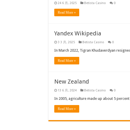
24 6 月, 2025
Betista Casino
0
Read More »
Yandex Wikipedia
3 3 月, 2025
Betista Casino
0
In March 2022, Tigran Khudaverdyan resigne
Read More »
New Zealand
13 6 月, 2024
Betista Casino
0
In 2005, agriculture made up about 5 percent
Read More »