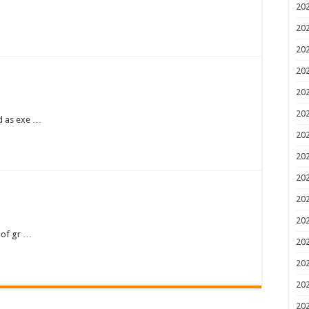
20
20
20
20
20
20
d as exe …
20
20
20
20
20
 of gr …
20
20
20
20