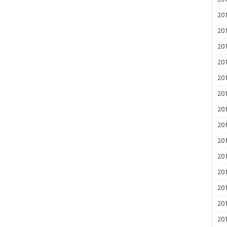
20
20
20
20
20
20
20
20
20
20
20
20
20
20