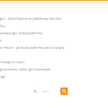
on – Mobil Platform és Játékélmény Útközben
 Gry
rniejsze gry i funkcje platformy
s
o Pelican – jak działa platforma i jak zacząć grać
i Kategorie Casino
ogramowania i wybór gier kasynowych
Page