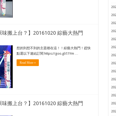
20
20
20
20
搬上台？】20161020 綜藝大熱門
20
20
想的到想不到的主題都在這！！綜藝大熱門！趕快
點選以下連結訂閱 https://goo.gl/I1Ym …
20
Read More »
20
20
20
20
20
搬上台？】20161020 綜藝大熱門
20
20