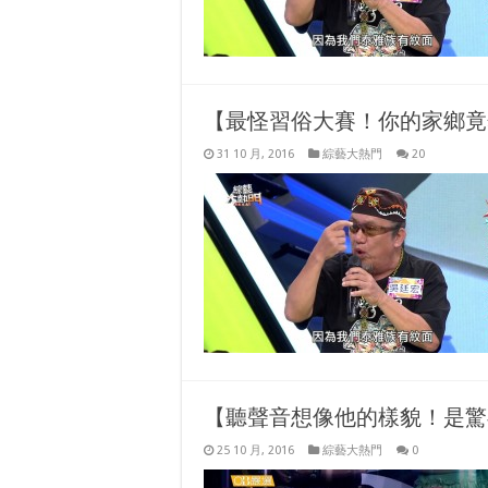
【最怪習俗大賽！你的家鄉竟然
31 10 月, 2016
綜藝大熱門
20
【聽聲音想像他的樣貌！是驚喜
25 10 月, 2016
綜藝大熱門
0