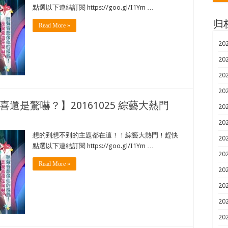
點選以下連結訂閱 https://goo.gl/I1Ym …
归
Read More »
20
20
20
20
還是驚嚇？】20161025 綜藝大熱門
20
20
想的到想不到的主題都在這！！綜藝大熱門！趕快
20
點選以下連結訂閱 https://goo.gl/I1Ym …
20
Read More »
20
20
20
20