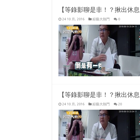
【等錄影聊是非！？揪出休息室八
24 10 月, 2016
綜藝大熱門
0
【等錄影聊是非！？揪出休息室八
24 10 月, 2016
綜藝大熱門
20