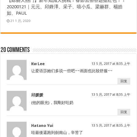
【綜藝大熱門】新年知識大挑戰！春節習俗答題搶紅包！！
20200121｜元元、邱鋒澤、采子、嘻小瓜、梁赫群、楊皓
如、PAUL
21 1 月, 2020
20 comments
Kw Lee
13 5 月, 2017 at 8:35 上午
让爱语莎她们多说一些吧~~画面也比较舒服~~
回复
邱媛媛
13 5 月, 2017 at 8:35 上午
(他的眼光)，我剛好吐奶
回复
Hatano Yui
13 5 月, 2017 at 8:35 上午
哇最後還跑到劍南山，辛苦了