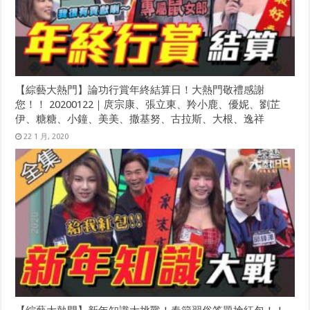
【綜藝大熱門】論功行賞年終結算日！大熱門敬禮感謝
您！！ 20200122｜庹宗康、張立東、羚小鹿、優妮、劉芷
伊、糖糖、小鐘、美美、撒基努、古拉斯、大根、逸祥
22 1 月, 2020