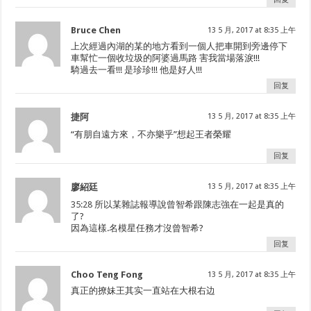
Bruce Chen
13 5 月, 2017 at 8:35 上午
上次經過內湖的某的地方看到一個人把車開到旁邊停下
車幫忙一個收垃圾的阿婆過馬路 害我當場落淚!!!
騎過去一看!!! 是珍珍!!! 他是好人!!!
回复
捷阿
13 5 月, 2017 at 8:35 上午
“有朋自遠方來，不亦樂乎”想起王者榮耀
回复
廖紹廷
13 5 月, 2017 at 8:35 上午
35:28
所以某雜誌報導說曾智希跟陳志強在一起是真的
了?
因為這樣.名模星任務才沒曾智希?
回复
Choo Teng Fong
13 5 月, 2017 at 8:35 上午
真正的撩妹王其实一直站在大根右边