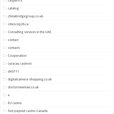
caspero it
catalog
chinabridgegroup.co.uk
citiescop26.ca
Consulting services in the UAE
contact
contacts
Cooperation
curacau casinois
de0111
digitalcamera-shopping.co.uk
doctornewman.co.uk
e
EU casino
fast payotut casino Canada