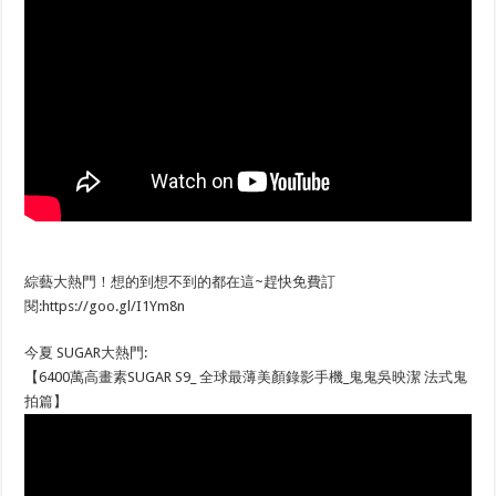
綜藝大熱門！想的到想不到的都在這~趕快免費訂
閱:https://goo.gl/I1Ym8n
今夏 SUGAR大熱門:
【6400萬高畫素SUGAR S9_ 全球最薄美顏錄影手機_鬼鬼吳映潔 法式鬼
拍篇】