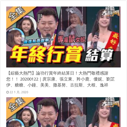
【綜藝大熱門】論功行賞年終結算日！大熱門敬禮感謝
您！！ 20200122｜庹宗康、張立東、羚小鹿、優妮、劉芷
伊、糖糖、小鐘、美美、撒基努、古拉斯、大根、逸祥
22 1 月, 2020