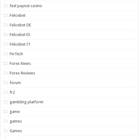
fast payout casino
Felicebet
Felicebet DE
Felicebet ES
Felicebet IT
FinTech
Forex News
Forex Reviews
forum
fr2
gambling platform
game
games
Games