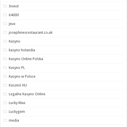
Invest
it4000
jeux
josephinesrestaurant.co.uk
Kasyno
kasyno holandia
Kasyno Online Polska
Kasyno PL
Kasyno w Polsce
Kaszinó HU
Legalne Kasyno Online
Lucky Max
Luckygem
media