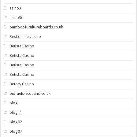
asino3
asino3c
bamboofurnitureboards.co.uk
Best online casino
Betista Casino
Betista Casino
Betista Casino
Betista Casino
Betory Casino
biofuels-scotland.co.uk
blog
blog_4
blog02
blog07