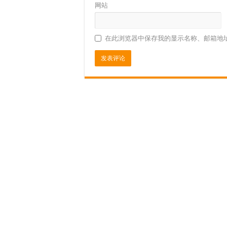
网站
在此浏览器中保存我的显示名称、邮箱地