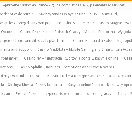
Aphrodite Casino en France – guide complet des jeux, paiements et services
e dépôt et de retrait
Azərbaycanda Onlayn Kazino Pin Up – Rəsmi Giriş
 spelers – Vergelijking van populaire casino’s
Bet Match Casino Magyarország
 Options
Casino Dragonia dla Polskich Graczy – Mobilna Platforma i Wygoda
s jeux et fonctionnalités de la plateforme
Casino Fontan dla Polski – Najpopula
yments and Support
Casino MadSlots – Mobile Gaming and Smartphone Acces
 Yöntemleri
Casino NV – rejestracja i tworzenie konta w kasynie online
Casin
Options
Casino Spinfin – Bonuses, Promotions and Player Rewards
ferty i Warunki Promocji
Kasyno Luckera Dostępne w Polsce – Dostawcy Gier 
ski – Obsługa Klienta i Formy Kontaktu
Kasyno online Pistolo – Dostawcy opr
h kasin
Pelican Casino – bezpieczeństwo, licencja i ochrona graczy
Sample 