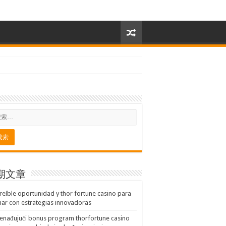
期文章
reíble oportunidad y thor fortune casino para
ar con estrategias innovadoras
enađujući bonus program thorfortune casino