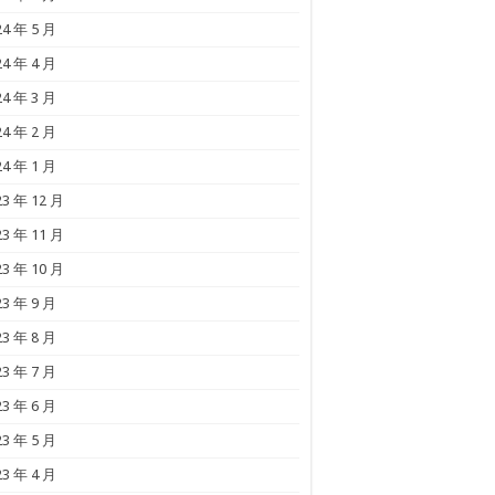
24 年 5 月
24 年 4 月
24 年 3 月
24 年 2 月
24 年 1 月
23 年 12 月
23 年 11 月
23 年 10 月
23 年 9 月
23 年 8 月
23 年 7 月
23 年 6 月
23 年 5 月
23 年 4 月