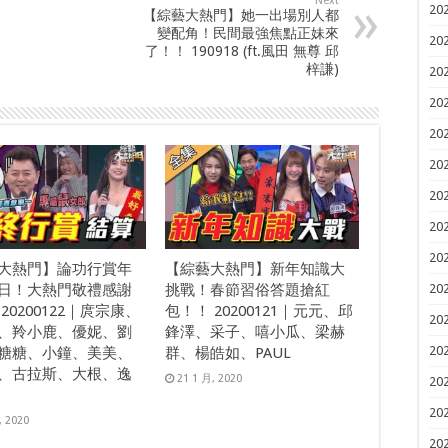
Next
20
【綜藝大熱門】她一出場別人都
變配角！民間最強焦點正妹來
20
了！！ 190918 (ft.風田 無尊 邱
梓謙)
20
20
20
20
20
20
20
大熱門】論功行賞年
【綜藝大熱門】新年知識大
日！大熱門敬禮感謝
挑戰！春節習俗答題搶紅
20
20200122｜庹宗康、
包！！ 20200121｜元元、邱
20
、羚小鹿、優妮、劉
鋒澤、采子、嘻小瓜、梁赫
20
糖糖、小鐘、美美、
群、楊皓如、PAUL
、古拉斯、大根、逸
21 1 月, 2020
20
20
, 2020
20