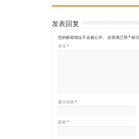
发表回复
您的邮箱地址不会被公开。
必填项已用
*
标
评论
*
显示名称
*
邮箱
*