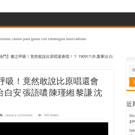
fortune casino para ganar con estrategias innovadoras
門】膽之呼吸！竟然敢說比原唱還會唱！？ 190917 (ft.蕭秉治 白
呼吸！竟然敢說比原唱還會
.蕭秉治 白安 張語噥 陳瑾緗 黎謙 沈
近
Leave a comment
545 Views
Inc
gan
Izn