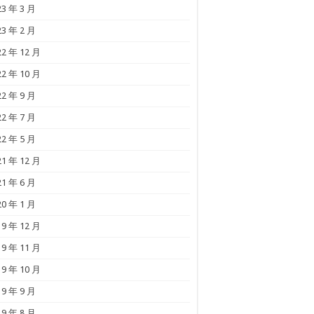
23 年 3 月
23 年 2 月
22 年 12 月
22 年 10 月
22 年 9 月
22 年 7 月
22 年 5 月
21 年 12 月
21 年 6 月
20 年 1 月
19 年 12 月
19 年 11 月
19 年 10 月
19 年 9 月
19 年 8 月