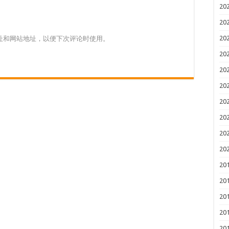
20
20
20
址和网站地址，以便下次评论时使用。
20
20
20
20
20
20
20
20
20
20
20
20