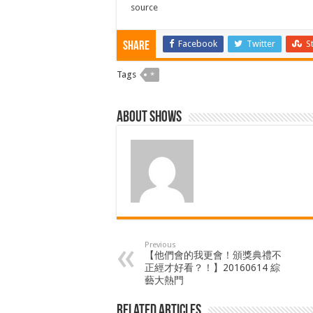
source
Facebook
Twitter
S
Share
Tags
*
About shows
Previous
【他們會的我更會！頒獎典禮不
正經才好看？！】20160614 綜
藝大熱門
Related Articles