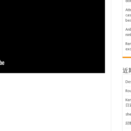
don
Att
cas
bes
Anb
nin
Rem
exc
近
De
Ro
Ke
日
sh
邱