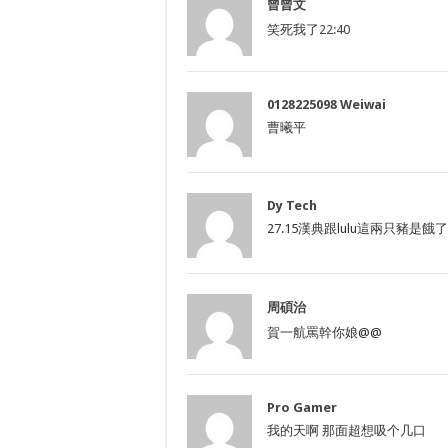
曾曾文
笑死我了
22:40
0128225098 Weiwai
曹曦平
Dy Tech
27.15漢典跟lulu這兩只豬是餓
周碩治
賀一航罵幹你娘@@
Pro Gamer
我的天啊 那面超想吸个几口