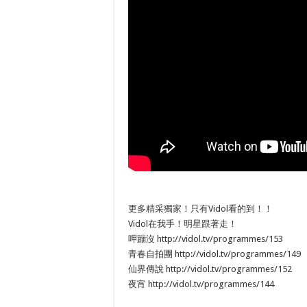
更多精采獨家！只有Vidol看的到！！
Vidol在我手！明星跟著走！
呷蹦沒 http://vidol.tv/programmes/153
青春自拍團 http://vidol.tv/programmes/149
仙界傳說 http://vidol.tv/programmes/152
夜宵 http://vidol.tv/programmes/144