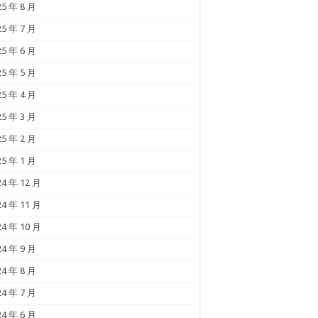
25 年 8 月
25 年 7 月
25 年 6 月
25 年 5 月
25 年 4 月
25 年 3 月
25 年 2 月
25 年 1 月
24 年 12 月
24 年 11 月
24 年 10 月
24 年 9 月
24 年 8 月
24 年 7 月
24 年 6 月