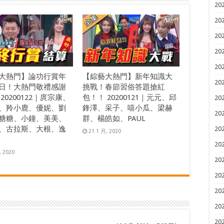
20
20
20
20
20
大熱門】論功行賞年
【綜藝大熱門】新年知識大
20
日！大熱門敬禮感謝
挑戰！春節習俗答題搶紅
20200122｜庹宗康、
包！！ 20200121｜元元、邱
20
、羚小鹿、優妮、劉
鋒澤、采子、嘻小瓜、梁赫
20
糖糖、小鐘、美美、
群、楊皓如、PAUL
、古拉斯、大根、逸
20
21 1 月, 2020
20
, 2020
20
20
20
20
20