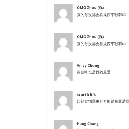
OMG Zhou (祝)
真的每次都會看成西平獸啊XD
OMG Zhou (祝)
真的每次都會看成西平獸啊XD
Vinzy Chong
白咖啡也是我的最爱
trurth lift
比起食物我更好奇那銷售量是
Hung Chang