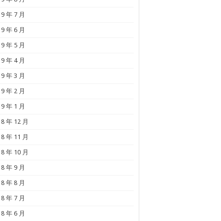
19 年 7 月
19 年 6 月
19 年 5 月
19 年 4 月
19 年 3 月
19 年 2 月
19 年 1 月
18 年 12 月
18 年 11 月
18 年 10 月
18 年 9 月
18 年 8 月
18 年 7 月
18 年 6 月