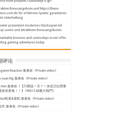
osi nove pobjede i uzbuđenje u igri
raktive Bonusangebote und https://thenv-
inos.com.de für erfahrene Spieler garantieren
te Unterhaltung
ieter präsentiert modernes Glücksspiel mit
lay casino und attraktiven Bonusangeboten
arkable bonuses and casinodays-in.net offer
iting gaming adventures today
期评论
sgame Reaction
发表在《
Private video
》
u xuan Ng
发表在《
Private video
》
n Ken
发表在《
【只開這一天？！休息日比營業
還多的美食！！】190313 綜藝大熱門
》
elao蛇老&老蛇
发表在《
Private video
》
勁升
发表在《
Private video
》