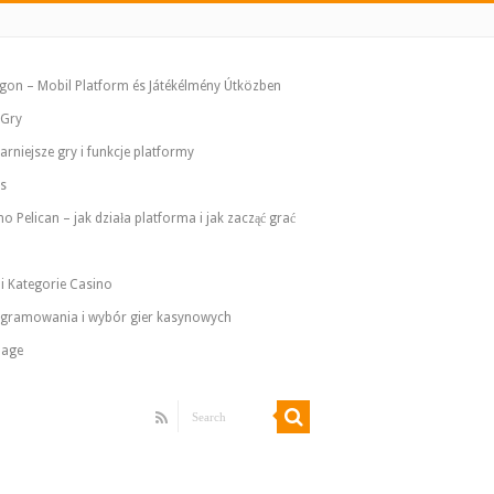
on – Mobil Platform és Játékélmény Útközben
 Gry
rniejsze gry i funkcje platformy
s
o Pelican – jak działa platforma i jak zacząć grać
i Kategorie Casino
ogramowania i wybór gier kasynowych
Page