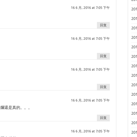
16 6 月, 2016 at 7:05 下午
20
20
回复
20
20
16 6 月, 2016 at 7:05 下午
20
回复
20
20
16 6 月, 2016 at 7:05 下午
20
20
回复
20
16 6 月, 2016 at 7:05 下午
20
唬爛還是真的。。。
20
回复
20
16 6 月, 2016 at 7:05 下午
20