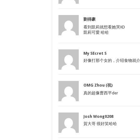
劉得豪
看到凱莉就想看她哭XD
凱莉可愛 哈哈
My SEcret S
好像打那个女的，介绍食物就
OMG Zhou (祝)
真的超像曹西平der
Josh Wong0208
賀大哥 很好笑哈哈