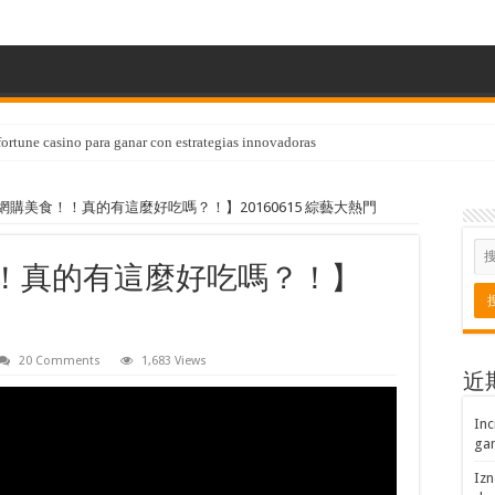
fortune casino para ganar con estrategias innovadoras
網購美食！！真的有這麼好吃嗎？！】20160615 綜藝大熱門
！真的有這麼好吃嗎？！】
20 Comments
1,683 Views
近
Inc
gan
Izn