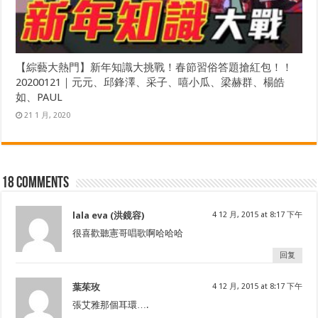
【綜藝大熱門】新年知識大挑戰！春節習俗答題搶紅包！！
20200121｜元元、邱鋒澤、采子、嘻小瓜、梁赫群、楊皓
如、PAUL
21 1 月, 2020
18 comments
lala eva (洪鏡容)
4 12 月, 2015 at 8:17 下午
很喜歡聽憲哥唱歌啊哈哈哈
回复
葉茱玫
4 12 月, 2015 at 8:17 下午
張艾雅那個耳環….