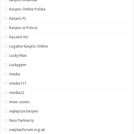
Kasyno Online Polska
Kasyno PL
Kasyno w Polsce
Kaszinó HU
Legalne Kasyno Online
Lucky Max
Luckygem
media
media111
media22
mew casino
najlepsze kasyno
Nasi Partnerzy
natplanforum.org.uk