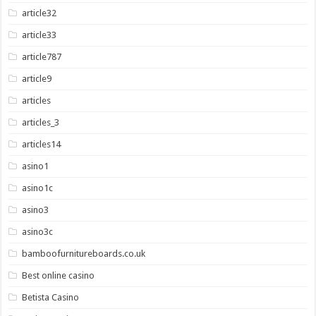
article32
article33
article787
article9
articles
articles_3
articles14
asino1
asino1c
asino3
asino3c
bamboofurnitureboards.co.uk
Best online casino
Betista Casino