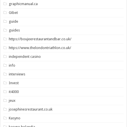
graphicmanual.ca
Gtbet
guide
guides
https://boujeerestaurantandbar.co.uk/
https://www.thelondontriathlon.co.uk/
independent casino
info
interviews
Invest
it4000
jeux
josephinesrestaurant.co.uk
Kasyno
kasyno holandia