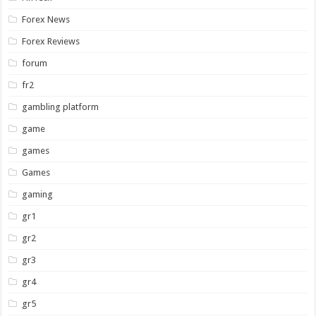
Forex News
Forex Reviews
forum
fr2
gambling platform
game
games
Games
gaming
gr1
gr2
gr3
gr4
gr5