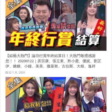
【綜藝大熱門】論功行賞年終結算日！大熱門敬禮感謝
您！！ 20200122｜庹宗康、張立東、羚小鹿、優妮、劉芷
伊、糖糖、小鐘、美美、撒基努、古拉斯、大根、逸祥
22 1 月, 2020