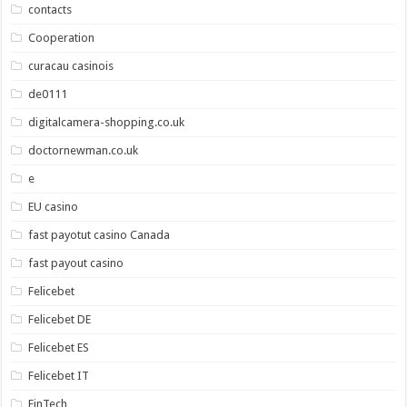
contacts
Cooperation
curacau casinois
de0111
digitalcamera-shopping.co.uk
doctornewman.co.uk
e
EU casino
fast payotut casino Canada
fast payout casino
Felicebet
Felicebet DE
Felicebet ES
Felicebet IT
FinTech