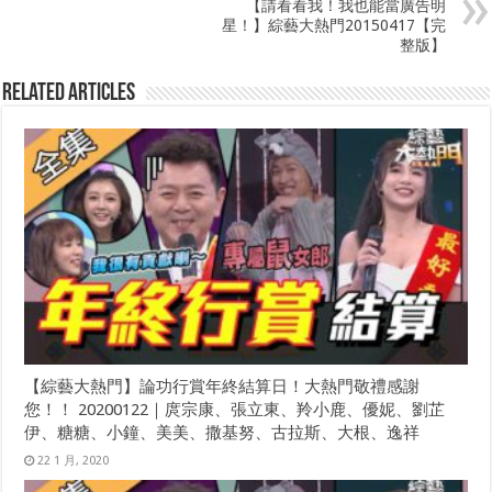
【請看看我！我也能當廣告明
星！】綜藝大熱門20150417【完
整版】
Related Articles
【綜藝大熱門】論功行賞年終結算日！大熱門敬禮感謝
您！！ 20200122｜庹宗康、張立東、羚小鹿、優妮、劉芷
伊、糖糖、小鐘、美美、撒基努、古拉斯、大根、逸祥
22 1 月, 2020