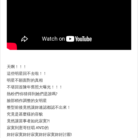
天啊！！！
這些明星回不去啦！！
明星不願面對的真相
不堪回首陳年舊照大曝光！！！
熱粉們!你猜得到她們是誰嗎?
臉部稍作調整的女明星
整型前後竟然讓妳連認都認不出來！
究竟是甚麼樣的容貌
竟然讓當事者如此寂寞?!
寂寞到憲哥狂唱 A’N’D的
妳好寂寞妳好寂寞妳好寂寞妳好討厭!