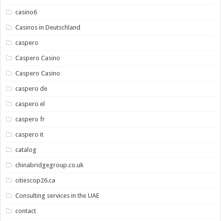
casino6
Casinos in Deutschland
caspero
Caspero Casino
Caspero Casino
caspero de
caspero el
caspero fr
caspero it
catalog
chinabridgegroup.co.uk
citiescop26.ca
Consulting services in the UAE
contact