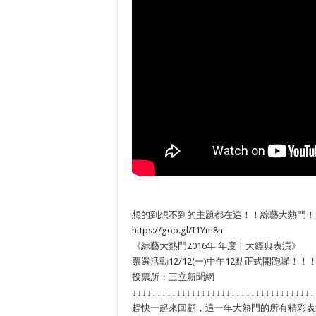
想的到想不到的主題都在這！！綜藝大熱門！
https://goo.gl/I1Ym8n
《綜藝大熱門2016年 年度十大經典表演》
票選活動12/12(一)中午12點正式開跑囉！！
投票所：三立新聞網
↓↓↓↓↓↓↓↓↓↓↓↓↓↓↓↓↓↓↓↓↓↓↓↓↓↓↓↓↓↓↓↓↓↓↓↓↓
趕快一起來回顧，這一年大熱門的所有精彩表