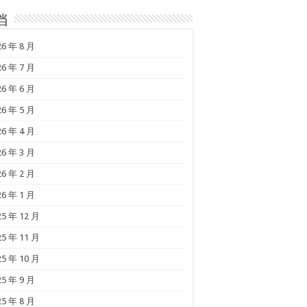
档
26 年 8 月
26 年 7 月
26 年 6 月
26 年 5 月
26 年 4 月
26 年 3 月
26 年 2 月
26 年 1 月
25 年 12 月
25 年 11 月
25 年 10 月
25 年 9 月
25 年 8 月