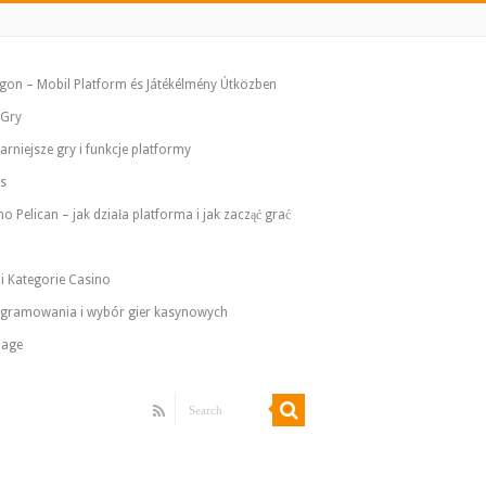
on – Mobil Platform és Játékélmény Útközben
 Gry
rniejsze gry i funkcje platformy
s
o Pelican – jak działa platforma i jak zacząć grać
i Kategorie Casino
ogramowania i wybór gier kasynowych
Page