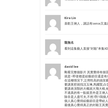
Kira Lin
喜歡王俐人，講話有sense又溫柔
龍無名
看到這集藝人直接"封殺"本集XD
david lee
剛看完整個影片 其實覺得有個
就是~即使都是綜藝節目還是有
在這種情況下,泛用性高的搞笑
要講黃腔就找沈玉琳,馬國賢,白
要講表演類的大概就大飛大根,
不過真的有一點挺意外是王俐人
除非是人盡可夫,不然1對1我個
個人真心覺得綜藝節目是帶給人
最後真心覺得真正的封殺王其實根