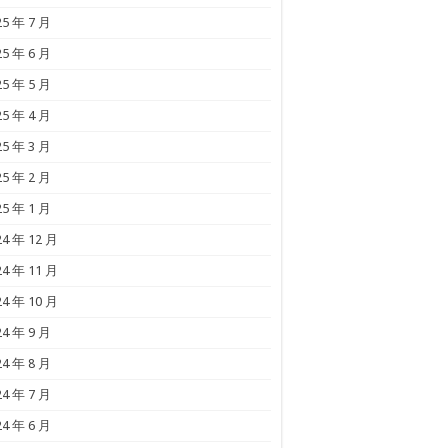
25 年 7 月
25 年 6 月
25 年 5 月
25 年 4 月
25 年 3 月
25 年 2 月
25 年 1 月
24 年 12 月
24 年 11 月
24 年 10 月
24 年 9 月
24 年 8 月
24 年 7 月
24 年 6 月