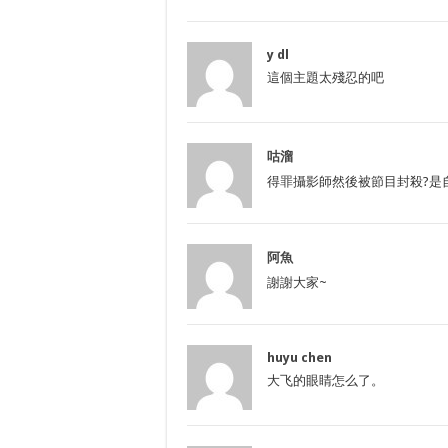
y dl
這個主題太殘忍的吧
咕溜
得罪攝影師然後被節目封殺?是自
阿魚
謝謝大家~
huyu chen
大飞的眼睛怎么了。