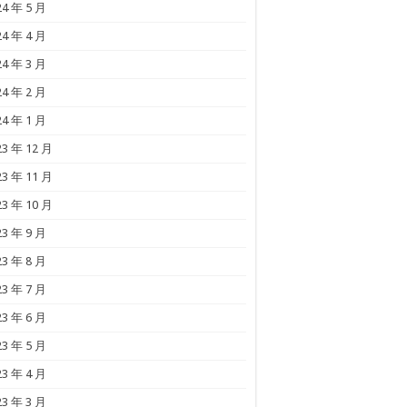
24 年 5 月
24 年 4 月
24 年 3 月
24 年 2 月
24 年 1 月
23 年 12 月
23 年 11 月
23 年 10 月
23 年 9 月
23 年 8 月
23 年 7 月
23 年 6 月
23 年 5 月
23 年 4 月
23 年 3 月