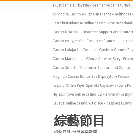
1xBet bahis Türkiye’de – oranlar ve bahis türleri
Aphrodite Casino en ligne en France – méthodes d
Beste buitenlandse online casino voor Nederlandse
Casino Dracula – Customer Support and Contact
Casino en ligne Mad Casino en France – aperçu de
Casino LolaJack – Complete Guide to Games, Pa
Casino Marsbahis – Güncel Adres ve Siteye Erişim
Casino Smash – Customer Support and Contact 
Flagman Casino Bonus Bez Depozytu w Polsce – O
Kasyno Online Piper Spin dla Użytkowników z Pol
Nejlepší nové online casino CZ – srovnání českýc
Vavada online casino w Polsce – bezpieczeństwo
綜藝節目
綜藝節目-台灣娛樂新聞