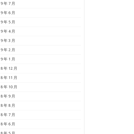
19 年 7 月
19 年 6 月
19 年 5 月
19 年 4 月
19 年 3 月
19 年 2 月
19 年 1 月
18 年 12 月
18 年 11 月
18 年 10 月
18 年 9 月
18 年 8 月
18 年 7 月
18 年 6 月
18 年 5 月