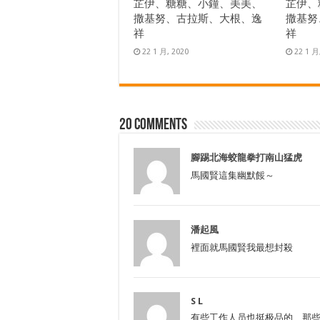
芷伊、糖糖、小鐘、美美、
芷伊、
撒基努、古拉斯、大根、逸
撒基努
祥
祥
22 1 月, 2020
22 1 月
20 comments
腳踢北海蛟龍拳打南山猛虎
馬國賢這集幽默餒～
潘起風
裡面就馬國賢我最想封殺
S L
有些工作人员也挺极品的…那