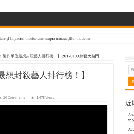
ciare și impactul thorfortune asupra tranzacțiilor moderne
製作單位最想封殺藝人排行榜！】 20170109 綜藝大熱門
最想封殺藝人排行榜！】
20 Comments
1,678 Views
近
Ana
tho
Act