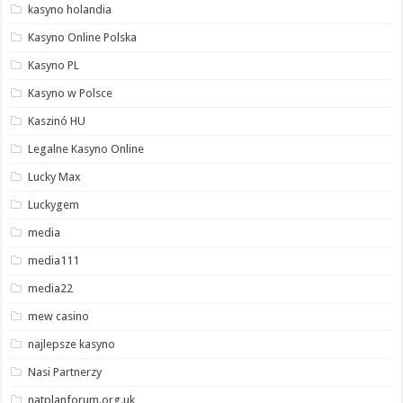
kasyno holandia
Kasyno Online Polska
Kasyno PL
Kasyno w Polsce
Kaszinó HU
Legalne Kasyno Online
Lucky Max
Luckygem
media
media111
media22
mew casino
najlepsze kasyno
Nasi Partnerzy
natplanforum.org.uk