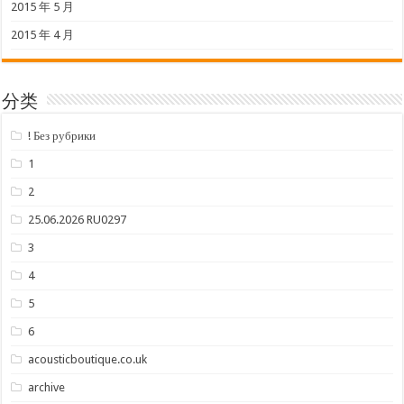
2015 年 5 月
2015 年 4 月
分类
! Без рубрики
1
2
25.06.2026 RU0297
3
4
5
6
acousticboutique.co.uk
archive