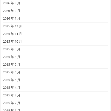
2026 年 3 月
2026 年 2 月
2026 年 1 月
2025 年 12 月
2025 年 11 月
2025 年 10 月
2025 年 9 月
2025 年 8 月
2025 年 7 月
2025 年 6 月
2025 年 5 月
2025 年 4 月
2025 年 3 月
2025 年 2 月
2025 年 1 月