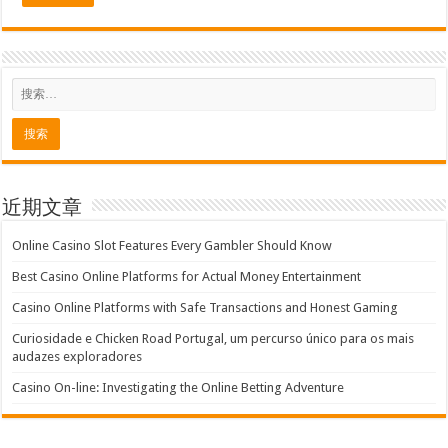
近期文章
Online Casino Slot Features Every Gambler Should Know
Best Casino Online Platforms for Actual Money Entertainment
Casino Online Platforms with Safe Transactions and Honest Gaming
Curiosidade e Chicken Road Portugal, um percurso único para os mais
audazes exploradores
Casino On-line: Investigating the Online Betting Adventure