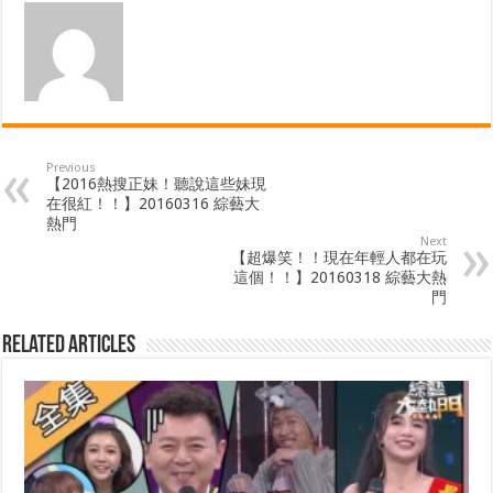
Previous
【2016熱搜正妹！聽說這些妹現
在很紅！！】20160316 綜藝大
熱門
Next
【超爆笑！！現在年輕人都在玩
這個！！】20160318 綜藝大熱
門
Related Articles