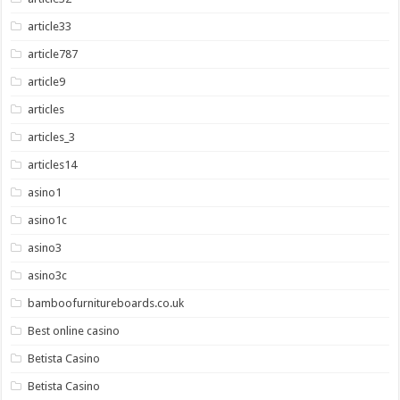
article33
article787
article9
articles
articles_3
articles14
asino1
asino1c
asino3
asino3c
bamboofurnitureboards.co.uk
Best online casino
Betista Casino
Betista Casino