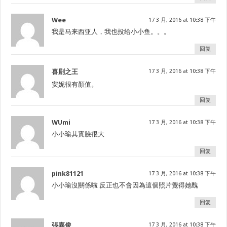
Wee
17 3 月, 2016 at 10:38 下午
我是马来西亚人，我也投给小小鱼。。。
回复
喜剧之王
17 3 月, 2016 at 10:38 下午
安妮很有顏值。
回复
WUmi
17 3 月, 2016 at 10:38 下午
小小瑜其實臉很大
回复
pink81121
17 3 月, 2016 at 10:38 下午
小小瑜沒關係啦 反正也不會因為這個照片覺得她醜
回复
張嘉俊
17 3 月, 2016 at 10:38 下午