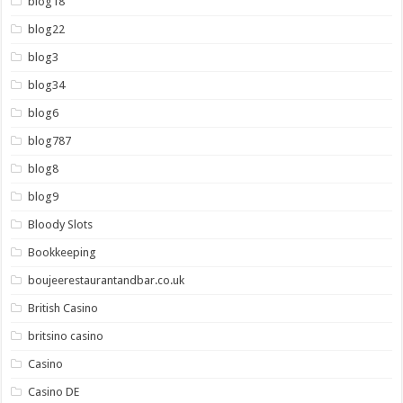
blog18
blog22
blog3
blog34
blog6
blog787
blog8
blog9
Bloody Slots
Bookkeeping
boujeerestaurantandbar.co.uk
British Casino
britsino casino
Casino
Casino DE