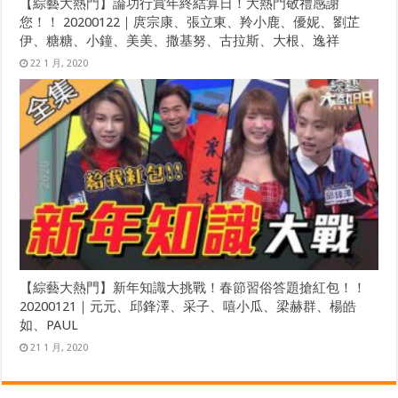
【綜藝大熱門】論功行賞年終結算日！大熱門敬禮感謝
您！！ 20200122｜庹宗康、張立東、羚小鹿、優妮、劉芷
伊、糖糖、小鐘、美美、撒基努、古拉斯、大根、逸祥
22 1 月, 2020
【綜藝大熱門】新年知識大挑戰！春節習俗答題搶紅包！！
20200121｜元元、邱鋒澤、采子、嘻小瓜、梁赫群、楊皓
如、PAUL
21 1 月, 2020