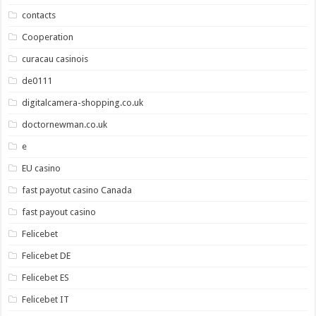
contacts
Cooperation
curacau casinois
de0111
digitalcamera-shopping.co.uk
doctornewman.co.uk
e
EU casino
fast payotut casino Canada
fast payout casino
Felicebet
Felicebet DE
Felicebet ES
Felicebet IT