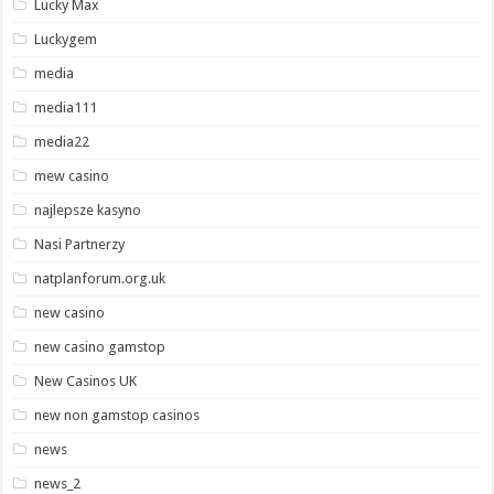
Lucky Max
Luckygem
media
media111
media22
mew casino
najlepsze kasyno
Nasi Partnerzy
natplanforum.org.uk
new casino
new casino gamstop
New Casinos UK
new non gamstop casinos
news
news_2