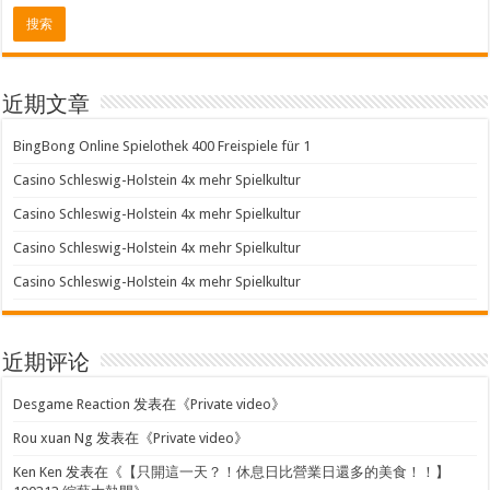
近期文章
BingBong Online Spielothek 400 Freispiele für 1
Casino Schleswig-Holstein 4x mehr Spielkultur
Casino Schleswig-Holstein 4x mehr Spielkultur
Casino Schleswig-Holstein 4x mehr Spielkultur
Casino Schleswig-Holstein 4x mehr Spielkultur
近期评论
Desgame Reaction
发表在《
Private video
》
Rou xuan Ng
发表在《
Private video
》
Ken Ken
发表在《
【只開這一天？！休息日比營業日還多的美食！！】