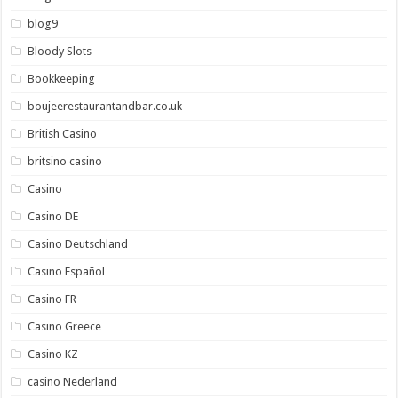
blog9
Bloody Slots
Bookkeeping
boujeerestaurantandbar.co.uk
British Casino
britsino casino
Casino
Casino DE
Casino Deutschland
Casino Español
Casino FR
Casino Greece
Casino KZ
casino Nederland