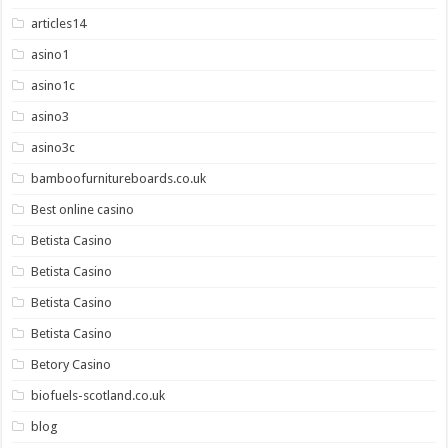
articles14
asino1
asino1c
asino3
asino3c
bamboofurnitureboards.co.uk
Best online casino
Betista Casino
Betista Casino
Betista Casino
Betista Casino
Betory Casino
biofuels-scotland.co.uk
blog