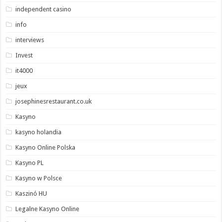
independent casino
info
interviews
Invest
it4000
jeux
josephinesrestaurant.co.uk
Kasyno
kasyno holandia
Kasyno Online Polska
Kasyno PL
Kasyno w Polsce
Kaszinó HU
Legalne Kasyno Online