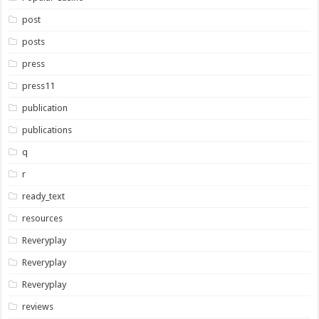
post
posts
press
press11
publication
publications
q
r
ready_text
resources
Reveryplay
Reveryplay
Reveryplay
reviews