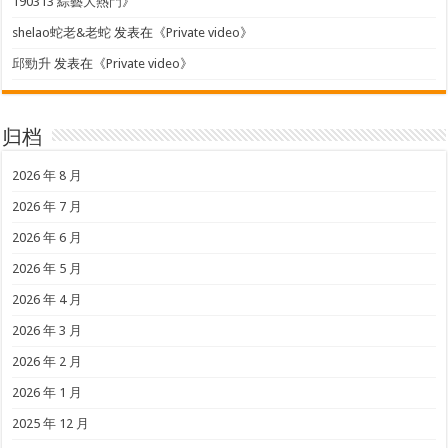
190313 綜藝大熱門
》
shelao蛇老&老蛇
发表在《
Private video
》
邱勁升
发表在《
Private video
》
归档
2026 年 8 月
2026 年 7 月
2026 年 6 月
2026 年 5 月
2026 年 4 月
2026 年 3 月
2026 年 2 月
2026 年 1 月
2025 年 12 月