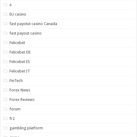
e
EU casino
fast payotut casino Canada
fast payout casino
Felicebet
Felicebet DE
Felicebet ES
Felicebet IT
FinTech
Forex News
Forex Reviews
forum
fr2
gambling platform