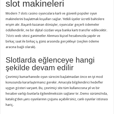
slot makineleri
Modern 7 slots casino oyunculara karlı ve güvenli popüler oyun
makinelerini başlatmak koşulları sağlar. Yetkili üyeler ücretli bahislere
erişim alır. Başarılı kazanan dönüşler, oyuncular geçerli ödemeler
ödüllendirilir, ne bir dijital cüzdan veya banka kartı transfer edilecektir.
7slots
web sitesi ganimetler Alınması kişisel hesabınızda yapılır ve
birkaç saat ile birkaç iş günü arasında gerçekleşir (seçilen ödeme
aracına bağlı olarak).
Slotlarda eğlenceye hangi
şekilde devam edilir
Çevrimiçi kumarhanede oyun sürecini başlatmadan önce en iyi mod
konusunda kararlaştırmanız gerekir. Amacıyla bilgilendirici hedefler
uygun gösteri varyant. Bu, çevrimiçi site tüm kullanıcısına yıl ve bir
hesabın varlığı bunlarla ilgilenilmeksizin sağlanır tır. Demo sürümü’nda,
katalog’den şans oyunlarının çoğunu açabilirsiniz, canlı oyunlar istisnası
hariç.