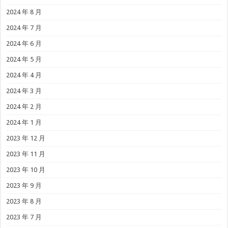
2024 年 8 月
2024 年 7 月
2024 年 6 月
2024 年 5 月
2024 年 4 月
2024 年 3 月
2024 年 2 月
2024 年 1 月
2023 年 12 月
2023 年 11 月
2023 年 10 月
2023 年 9 月
2023 年 8 月
2023 年 7 月